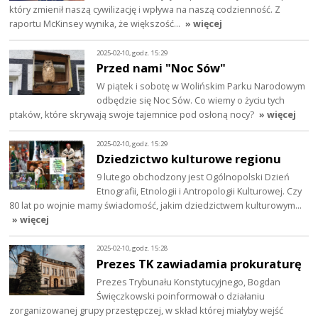
który zmienił naszą cywilizację i wpływa na naszą codzienność. Z
raportu McKinsey wynika, że większość…
» więcej
2025-02-10, godz. 15:29
Przed nami "Noc Sów"
W piątek i sobotę w Wolińskim Parku Narodowym
odbędzie się Noc Sów. Co wiemy o życiu tych
ptaków, które skrywają swoje tajemnice pod osłoną nocy?
» więcej
2025-02-10, godz. 15:29
Dziedzictwo kulturowe regionu
9 lutego obchodzony jest Ogólnopolski Dzień
Etnografii, Etnologii i Antropologii Kulturowej. Czy
80 lat po wojnie mamy świadomość, jakim dziedzictwem kulturowym…
» więcej
2025-02-10, godz. 15:28
Prezes TK zawiadamia prokuraturę
Prezes Trybunału Konstytucyjnego, Bogdan
Święczkowski poinformował o działaniu
zorganizowanej grupy przestępczej, w skład której miałyby wejść