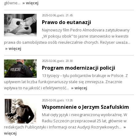
główne…
» więcej
2025-02-06, godz. 21:45
Prawo do eutanazji
Najnowszy film Pedro Almodovara zatytułowany
„W pokoju obok” to jasne stanowisko w kwestii
prawa do samobójstwa osób nieuleczalnie chorych. Reżyser uważa…
» więcej
2025-02-06, godz. 20:30
Program modernizacji policji
13 tysięcy – tylu policjantów brakuje w Polsce. Z
upływem lat liczba funkcjonariuszy stale się zmniejsza. Znacznie
wpływa to na jakość i efektywność…
» więcej
2025-02-05, godz. 13:28
Wspomnienie o Jerzym Szafulskim
Miał cięty język i nieograniczoną wyobraźnię. W
Radiu Szczecin przepracował 25 lat, głównie w
redakcjach Publicystyki i Informacji oraz Audycji Rozrywkowych…
»
więcej