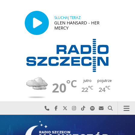
SŁUCHAJ TERAZ
GLEN HANSARD - HER
MERCY
°C
jutro
pojutrze
20
°C
°C
22
24
Najlepiej po prostu do nas zadzwoń
Odwiedź nas na Facebook-u
Odwiedź nas na X
Odwiedź nas na Instagram-ie
Odwiedź nas na TikTok-u
Szukaj nas na Spotify
Wyślij do nas w
Szukaj