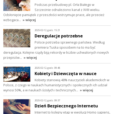
Podczas przebudowy pl. Orła Białego w
Szczecinie odnaleziono kanał z XVIII wieku.
Odsłonięcie pamiątek z przeszłości wstrzymuje prace, ale przecież
wzbogaca…
» więcej
2025-02-12, godz. 15:21
Deregulacje potrzebne
Polsce potrzeba sprawnego państwa. Według
premiera Tuska sposobem na to ma być
deregulacja. Kolejne rządy biją rekordy w liczbie uchwalonych nowych
przepisów…
» więcej
2025-02-12, godz. 09:48
Kobiety i Dziewczęta w nauce
Kobiety stanowią 48% nauczycieli akademickich w
Polsce, z czego w naukach humanistycznych i społecznych ich udział
wynosi 50%, a w naukach ścisłych i technicznych…
» więcej
2025-02-12, godz. 09:37
Dzień Bezpiecznego Internetu
Internet to kolejny etap w ewolucji Homo sapiens,