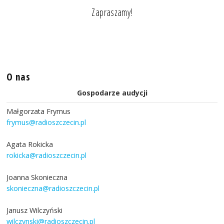
Zapraszamy!
O nas
Gospodarze audycji
Małgorzata Frymus
frymus@radioszczecin.pl
Agata Rokicka
rokicka@radioszczecin.pl
Joanna Skonieczna
skonieczna@radioszczecin.pl
Janusz Wilczyński
wilczynski@radioszczecin.pl