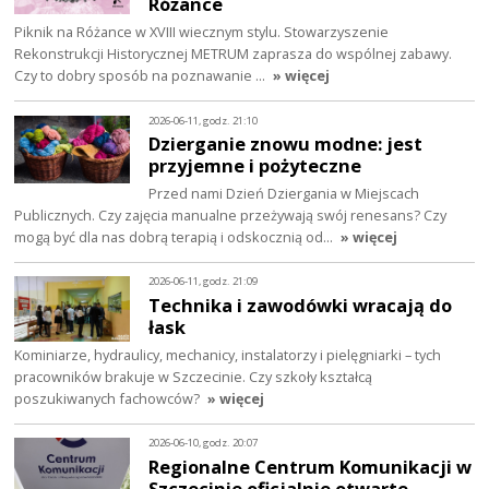
Różance
Piknik na Różance w XVIII wiecznym stylu. Stowarzyszenie
Rekonstrukcji Historycznej METRUM zaprasza do wspólnej zabawy.
Czy to dobry sposób na poznawanie …
» więcej
2026-06-11, godz. 21:10
Dzierganie znowu modne: jest
przyjemne i pożyteczne
Przed nami Dzień Dziergania w Miejscach
Publicznych. Czy zajęcia manualne przeżywają swój renesans? Czy
mogą być dla nas dobrą terapią i odskocznią od…
» więcej
2026-06-11, godz. 21:09
Technika i zawodówki wracają do
łask
Kominiarze, hydraulicy, mechanicy, instalatorzy i pielęgniarki – tych
pracowników brakuje w Szczecinie. Czy szkoły kształcą
poszukiwanych fachowców?
» więcej
2026-06-10, godz. 20:07
Regionalne Centrum Komunikacji w
Szczecinie oficjalnie otwarte