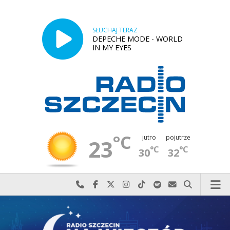
SŁUCHAJ TERAZ
DEPECHE MODE - WORLD
IN MY EYES
°C
jutro
pojutrze
23
°C
°C
30
32
Najlepiej po prostu do nas zadzwoń
Odwiedź nas na Facebook-u
Odwiedź nas na X
Odwiedź nas na Instagram-ie
Odwiedź nas na TikTok-u
Szukaj nas na Spotify
Wyślij do nas w
Szukaj