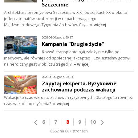
Szczecinie
Architektura przemysłowa Szczecina w XIX i początkach XX wieku to
jeden z tematów konferencji w ramach trwającego
Międzynarodowego Tygodnia Archiwów. Czy…
» więcej
2026-06-09, godz. 20:57
Kampania "Drugie życie"
Rozwój transplantologii zależy nie tylko od
medycyny, ale również od społecznej akceptacji. Czy jesteśmy gotowi
na heroiczny gest w obliczu tragedii?
» więcej
2026-06-09, godz. 20:53
Zapytaj eksperta. Ryzykowne
zachowania podczas wakacji
Wakacje to czas wzrostu zachowań ryzykownych. Dlaczego to również
czas wakacji od myślenia?
» więcej
6
7
8
9
10
6662 na 667 stronach