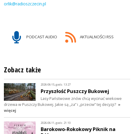
orlik@radioszczecin.pl
PODCAST AUDIO
AKTUALNOŚCI RSS
Zobacz także
2026-06-15, godz. 13:27
Przyszłość Puszczy Bukowej
Lasy Państwowe znów chcą wycinać wiekowe
drzewa w Puszczy Bukowej. Jakie są „za” i „przeciw” tej decyzji?
»
więcej
2026-06-11, godz. 21:10
Barokowo-Rokokowy Piknik na