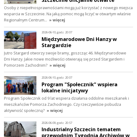
Osoby z niepełnosprawnościami mogą już korzystać z nowego miejsca
wsparcia w Szczecinie. Na jaką pomoc mogą liczyć w otwartym właśnie
Regionalnym Centrum…
» więcej
2026-06-10, godz. 20:07
Międzynarodowe Dni Hanzy w
Stargardzie
Jutro Stargard otworzy swoje bramy, goszcząc 46. Międzynarodowe
Dni Hanzy. Jakie nowe możliwości otwierają się przed Stargardem i
Pomorzem Zachodnim?
» więcej
2026-06-10, godz. 20:07
Program "Społecznik" wspiera
lokalne inicjatywy
Program Społecznik od 9 lat wspiera działania oddolne mieszkanek i
mieszkańców Pomorza Zachodniego. Czy rzeczywiście pobudza
aktywność społeczną?
» więcej
2026-06-09, godz. 20:57
Industrialny Szczecin tematem
przewodnim Tygodnia Archiwów w