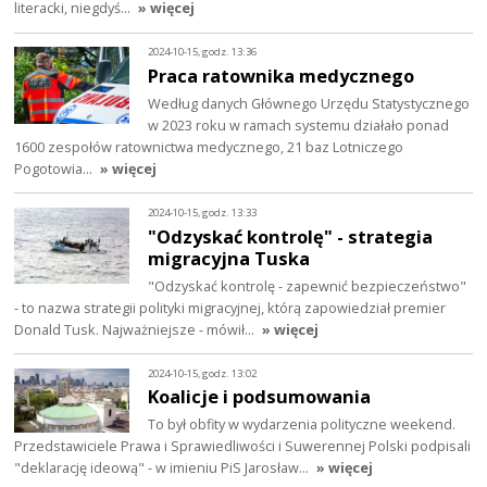
literacki, niegdyś…
» więcej
2024-10-15, godz. 13:36
Praca ratownika medycznego
Według danych Głównego Urzędu Statystycznego
w 2023 roku w ramach systemu działało ponad
1600 zespołów ratownictwa medycznego, 21 baz Lotniczego
Pogotowia…
» więcej
2024-10-15, godz. 13:33
"Odzyskać kontrolę" - strategia
migracyjna Tuska
"Odzyskać kontrolę - zapewnić bezpieczeństwo"
- to nazwa strategii polityki migracyjnej, którą zapowiedział premier
Donald Tusk. Najważniejsze - mówił…
» więcej
2024-10-15, godz. 13:02
Koalicje i podsumowania
To był obfity w wydarzenia polityczne weekend.
Przedstawiciele Prawa i Sprawiedliwości i Suwerennej Polski podpisali
"deklarację ideową" - w imieniu PiS Jarosław…
» więcej