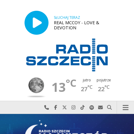
SŁUCHAJ TERAZ
REAL MCCOY - LOVE &
DEVOTION
°C
jutro
pojutrze
13
°C
°C
27
22
Najlepiej po prostu do nas zadzwoń
Odwiedź nas na Facebook-u
Odwiedź nas na X
Odwiedź nas na Instagram-ie
Odwiedź nas na TikTok-u
Szukaj nas na Spotify
Wyślij do nas w
Szukaj