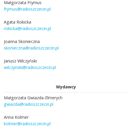
Małgorzata Frymus
frymus@radioszczecin.pl
Agata Rokicka
rokicka@radioszczecin.pl
Joanna Skonieczna
skonieczna@radioszczecin.pl
Janusz Wilczyński
wilczynski@radioszczecin.pl
Wydawcy
Małgorzata Gwiazda-Elmerych
gwiazda@radioszczecin.pl
Anna Kolmer
kolmer@radioszczecin.pl