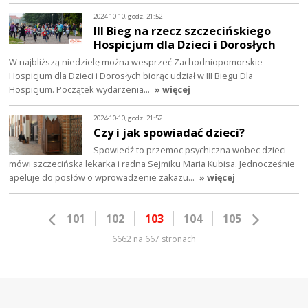
2024-10-10, godz. 21:52
III Bieg na rzecz szczecińskiego
Hospicjum dla Dzieci i Dorosłych
W najbliższą niedzielę można wesprzeć Zachodniopomorskie
Hospicjum dla Dzieci i Dorosłych biorąc udział w III Biegu Dla
Hospicjum. Początek wydarzenia…
» więcej
2024-10-10, godz. 21:52
Czy i jak spowiadać dzieci?
Spowiedź to przemoc psychiczna wobec dzieci –
mówi szczecińska lekarka i radna Sejmiku Maria Kubisa. Jednocześnie
apeluje do posłów o wprowadzenie zakazu…
» więcej
101
102
103
104
105
6662 na 667 stronach