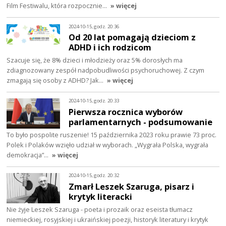
Film Festiwalu, która rozpocznie…
» więcej
2024-10-15, godz. 20:36
Od 20 lat pomagają dzieciom z
ADHD i ich rodzicom
Szacuje się, że 8% dzieci i młodzieży oraz 5% dorosłych ma
zdiagnozowany zespół nadpobudliwości psychoruchowej. Z czym
zmagają się osoby z ADHD? Jak…
» więcej
2024-10-15, godz. 20:33
Pierwsza rocznica wyborów
parlamentarnych - podsumowanie
To było pospolite ruszenie! 15 października 2023 roku prawie 73 proc.
Polek i Polaków wzięło udział w wyborach. „Wygrała Polska, wygrała
demokracja”…
» więcej
2024-10-15, godz. 20:32
Zmarł Leszek Szaruga, pisarz i
krytyk literacki
Nie żyje Leszek Szaruga - poeta i prozaik oraz eseista tłumacz
niemieckiej, rosyjskiej i ukraińskiej poezji, historyk literatury i krytyk