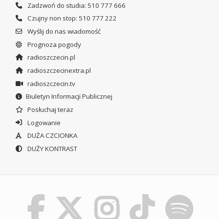
Zadzwoń do studia: 510 777 666
Czujny non stop: 510 777 222
Wyślij do nas wiadomość
Prognoza pogody
radioszczecin.pl
radioszczecinextra.pl
radioszczecin.tv
Biuletyn Informacji Publicznej
Posłuchaj teraz
Logowanie
DUŻA CZCIONKA
DUŻY KONTRAST