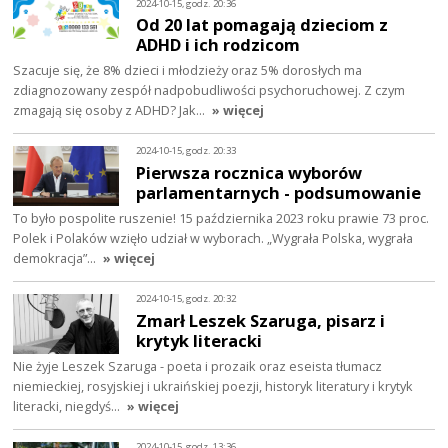
2024-10-15, godz. 20:36
Od 20 lat pomagają dzieciom z
ADHD i ich rodzicom
Szacuje się, że 8% dzieci i młodzieży oraz 5% dorosłych ma
zdiagnozowany zespół nadpobudliwości psychoruchowej. Z czym
zmagają się osoby z ADHD? Jak…
» więcej
2024-10-15, godz. 20:33
Pierwsza rocznica wyborów
parlamentarnych - podsumowanie
To było pospolite ruszenie! 15 października 2023 roku prawie 73 proc.
Polek i Polaków wzięło udział w wyborach. „Wygrała Polska, wygrała
demokracja”…
» więcej
2024-10-15, godz. 20:32
Zmarł Leszek Szaruga, pisarz i
krytyk literacki
Nie żyje Leszek Szaruga - poeta i prozaik oraz eseista tłumacz
niemieckiej, rosyjskiej i ukraińskiej poezji, historyk literatury i krytyk
literacki, niegdyś…
» więcej
2024-10-15, godz. 13:36