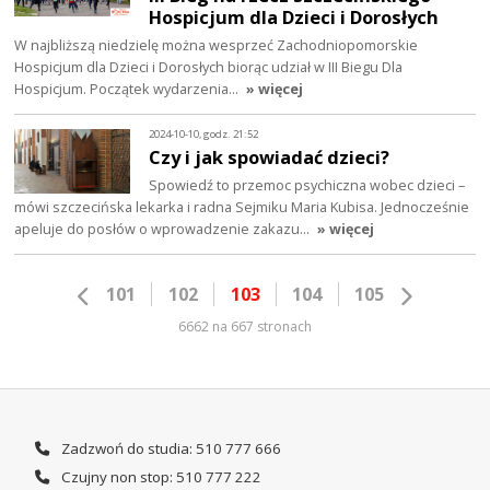
Hospicjum dla Dzieci i Dorosłych
W najbliższą niedzielę można wesprzeć Zachodniopomorskie
Hospicjum dla Dzieci i Dorosłych biorąc udział w III Biegu Dla
Hospicjum. Początek wydarzenia…
» więcej
2024-10-10, godz. 21:52
Czy i jak spowiadać dzieci?
Spowiedź to przemoc psychiczna wobec dzieci –
mówi szczecińska lekarka i radna Sejmiku Maria Kubisa. Jednocześnie
apeluje do posłów o wprowadzenie zakazu…
» więcej
101
102
103
104
105
6662 na 667 stronach
Zadzwoń do studia: 510 777 666
Czujny non stop: 510 777 222