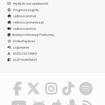
Wyślij do nas wiadomość
Prognoza pogody
radioszczecin.pl
radioszczecinextra.pl
radioszczecin.tv
Biuletyn Informacji Publicznej
Posłuchaj teraz
Logowanie
DUŻA CZCIONKA
DUŻY KONTRAST