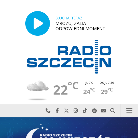
SŁUCHAJ TERAZ
MROZU, ZALIA -
ODPOWIEDNI MOMENT
°C
jutro
pojutrze
22
°C
°C
24
29
Najlepiej po prostu do nas zadzwoń
Odwiedź nas na Facebook-u
Odwiedź nas na X
Odwiedź nas na Instagram-ie
Odwiedź nas na TikTok-u
Szukaj nas na Spotify
Wyślij do nas w
Szukaj