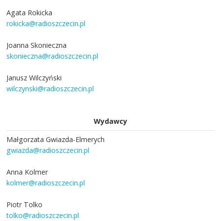
Agata Rokicka
rokicka@radioszczecin.pl
Joanna Skonieczna
skonieczna@radioszczecin.pl
Janusz Wilczyński
wilczynski@radioszczecin.pl
Wydawcy
Małgorzata Gwiazda-Elmerych
gwiazda@radioszczecin.pl
Anna Kolmer
kolmer@radioszczecin.pl
Piotr Tolko
tolko@radioszczecin.pl