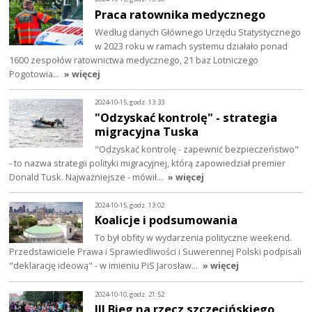
Praca ratownika medycznego
Według danych Głównego Urzędu Statystycznego
w 2023 roku w ramach systemu działało ponad
1600 zespołów ratownictwa medycznego, 21 baz Lotniczego
Pogotowia…
» więcej
2024-10-15, godz. 13:33
"Odzyskać kontrolę" - strategia
migracyjna Tuska
"Odzyskać kontrolę - zapewnić bezpieczeństwo"
- to nazwa strategii polityki migracyjnej, którą zapowiedział premier
Donald Tusk. Najważniejsze - mówił…
» więcej
2024-10-15, godz. 13:02
Koalicje i podsumowania
To był obfity w wydarzenia polityczne weekend.
Przedstawiciele Prawa i Sprawiedliwości i Suwerennej Polski podpisali
"deklarację ideową" - w imieniu PiS Jarosław…
» więcej
2024-10-10, godz. 21:52
III Bieg na rzecz szczecińskiego