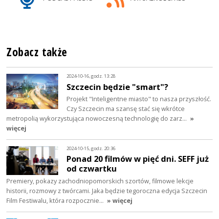
Zobacz także
2024-10-16, godz. 13:28
Szczecin będzie "smart"?
Projekt "Inteligentne miasto" to nasza przyszłość.
Czy Szczecin ma szansę stać się wkrótce
metropolią wykorzystująca nowoczesną technologię do zarz…
»
więcej
2024-10-15, godz. 20:36
Ponad 20 filmów w pięć dni. SEFF już
od czwartku
Premiery, pokazy zachodniopomorskich szortów, filmowe lekcje
historii, rozmowy z twórcami. Jaka będzie tegoroczna edycja Szczecin
Film Festiwalu, która rozpocznie…
» więcej