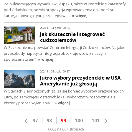
Po bulwersującym wypadku w Słupsku, także w kontekście katastrofy
pod Gdańskiem, odżyła propozycja wprowadzenia do kodeksu
karnego nowego typu przestępstwa…
» więcej
2024-11-04, godz. 20:58
Jak skutecznie integrować
cudzoziemców
W Szczecinie ma powstać Centrum Integracji Cudzoziemców. Na jakie
przeszkody napotyka integracja obcokrajowców z naszym
społeczeństwem?
» więcej
2024-11-04, godz. 20:57
Jutro wybory prezydenckie w USA.
Amerykanie już głosują
W Stanach Zjednoczonych zbliża się koniec wyborów prezydenckich.
Jutro, po zamknięciu ostatnich lokali wyborczych, rozpocznie się
złożony proces wyłaniania…
» więcej
97
98
99
100
101
6662 na 667 stronach