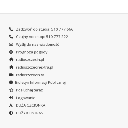
Zadzwoń do studia: 510 777 666
Czujny non stop: 510 777 222
Wyślij do nas wiadomość
Prognoza pogody
radioszczecin.pl
radioszczecinextra.pl
radioszczecin.tv
Biuletyn Informacji Publicznej
Posłuchaj teraz
Logowanie
DUŻA CZCIONKA
DUŻY KONTRAST