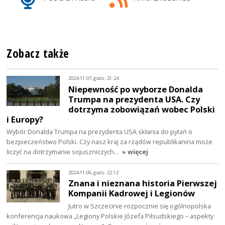
Zobacz także
2024-11-07, godz. 21:24
Niepewność po wyborze Donalda
Trumpa na prezydenta USA. Czy
dotrzyma zobowiązań wobec Polski
i Europy?
Wybór Donalda Trumpa na prezydenta USA skłania do pytań o
bezpieczeństwo Polski. Czy nasz kraj za rządów republikanina może
liczyć na dotrzymanie sojuszniczych…
» więcej
2024-11-06, godz. 22:12
Znana i nieznana historia Pierwszej
Kompanii Kadrowej i Legionów
Jutro w Szczecinie rozpocznie się ogólnopolska
konferencja naukowa „Legiony Polskie Józefa Piłsudskiego – aspekty