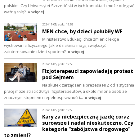
polskim. Czy Uniwersytet Szczeciński w tych kontaktach może odegrać
ważną rolę?
» więcej
2024-11-05, godz. 19:56
MEN chce, by dzieci polubiły WF
Ministerstwo Edukacji chce zmienić lekcje
wychowania fizycznego. Jakie działania mogą zwiększyć
zainteresowanie dzieci sportem?
» więcej
2024-11-05, godz. 19:55
Fizjoterapeuci zapowiadają protest
pod Sejmem
Na skutek zarządzenia prezesa NFZ od 1 stycznia
pracę może stracić 20 tys. fizjoterapeutów, a około miliona osób ze
znacznym stopniem niepełnosprawności…
» więcej
2024-11-05, godz. 19:55
Kary za niebezpieczną jazdę coraz
surowsze i nadal nieskuteczne. Czy
kategoria "zabójstwa drogowego"
to zmieni?