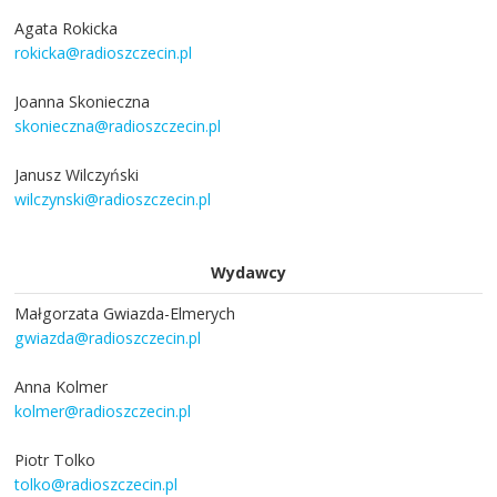
Agata Rokicka
rokicka@radioszczecin.pl
Joanna Skonieczna
skonieczna@radioszczecin.pl
Janusz Wilczyński
wilczynski@radioszczecin.pl
Wydawcy
Małgorzata Gwiazda-Elmerych
gwiazda@radioszczecin.pl
Anna Kolmer
kolmer@radioszczecin.pl
Piotr Tolko
tolko@radioszczecin.pl