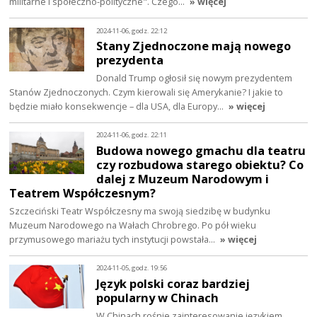
militarne i społeczno-polityczne". Czego…
» więcej
2024-11-06, godz. 22:12
Stany Zjednoczone mają nowego
prezydenta
Donald Trump ogłosił się nowym prezydentem
Stanów Zjednoczonych. Czym kierowali się Amerykanie? I jakie to
będzie miało konsekwencje – dla USA, dla Europy…
» więcej
2024-11-06, godz. 22:11
Budowa nowego gmachu dla teatru
czy rozbudowa starego obiektu? Co
dalej z Muzeum Narodowym i
Teatrem Współczesnym?
Szczeciński Teatr Współczesny ma swoją siedzibę w budynku
Muzeum Narodowego na Wałach Chrobrego. Po pół wieku
przymusowego mariażu tych instytucji powstała…
» więcej
2024-11-05, godz. 19:56
Język polski coraz bardziej
popularny w Chinach
W Chinach rośnie zainteresowanie językiem