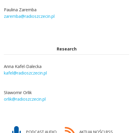
Paulina Zaremba
zaremba@radioszczecin.pl
Research
Anna Kafel-Dalecka
kafel@radioszczecin.pl
Sławomir Orlik
orlik@radioszczecin.pl
PODCAST AUDIO
AKTUALNOŚCI RSS