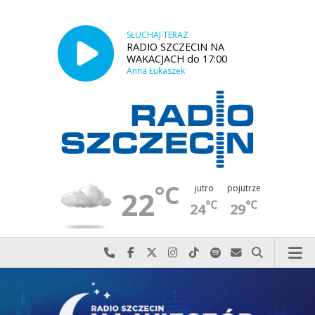
SŁUCHAJ TERAZ
RADIO SZCZECIN NA
WAKACJACH do 17:00
Anna Łukaszek
°C
jutro
pojutrze
22
°C
°C
24
29
Najlepiej po prostu do nas zadzwoń
Odwiedź nas na Facebook-u
Odwiedź nas na X
Odwiedź nas na Instagram-ie
Odwiedź nas na TikTok-u
Szukaj nas na Spotify
Wyślij do nas w
Szukaj