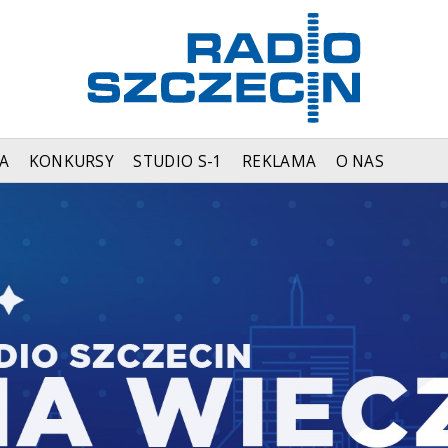
A
KONKURSY
STUDIO S-1
REKLAMA
O NAS