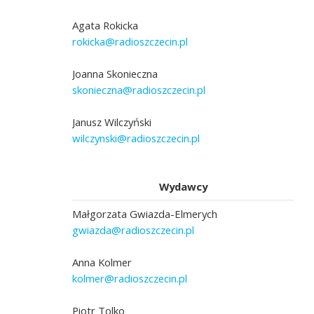
Agata Rokicka
rokicka@radioszczecin.pl
Joanna Skonieczna
skonieczna@radioszczecin.pl
Janusz Wilczyński
wilczynski@radioszczecin.pl
Wydawcy
Małgorzata Gwiazda-Elmerych
gwiazda@radioszczecin.pl
Anna Kolmer
kolmer@radioszczecin.pl
Piotr Tolko