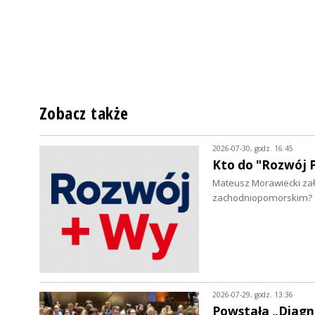
Zobacz także
2026-07-30, godz. 16:45
Kto do "Rozwój P
Mateusz Morawiecki zało
zachodniopomorskim?
2026-07-29, godz. 13:36
Powstała „Diagn