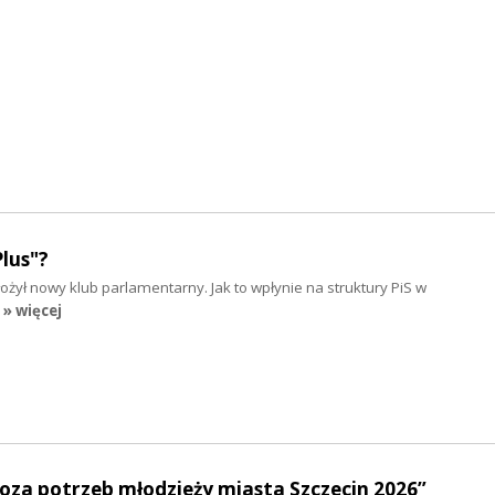
lus"?
żył nowy klub parlamentarny. Jak to wpłynie na struktury PiS w
» więcej
oza potrzeb młodzieży miasta Szczecin 2026”