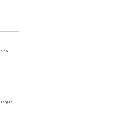
ód na
. Organ