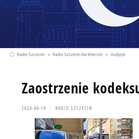
Radio Szczecin
»
Radio Szczecin Na Wieczór
»
Audycje
Zaostrzenie kodek
2024-06-19
RADIO SZCZECIN