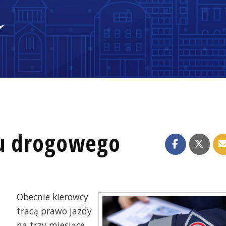
su drogowego
Obecnie kierowcy
tracą prawo jazdy
na trzy miesiące