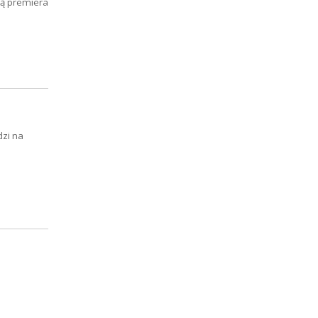
ią premiera
dzi na