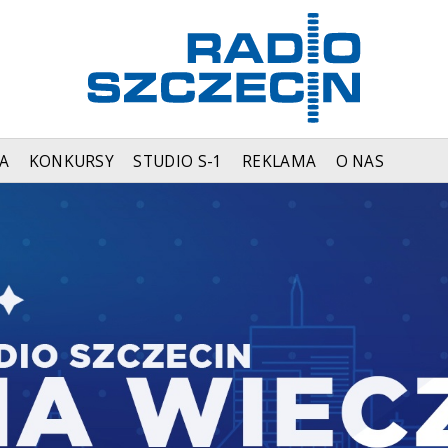
A
KONKURSY
STUDIO S-1
REKLAMA
O NAS