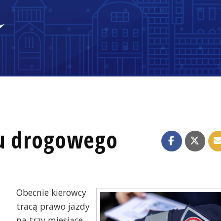
su drogowego
Obecnie kierowcy
tracą prawo jazdy
na trzy miesiące