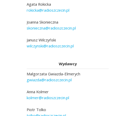
Agata Rokicka
rokicka@radioszczecin.pl
Joanna Skonieczna
skonieczna@radioszczecin.pl
Janusz Wilczyński
wilczynski@radioszczecin.pl
Wydawcy
Małgorzata Gwiazda-Elmerych
gwiazda@radioszczecin.pl
Anna Kolmer
kolmer@radioszczecin.pl
Piotr Tolko
tolko@radioszczecin.pl