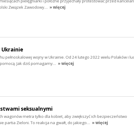
 miesiącach pielęgniarki i położne przyjechały protestować przed kancelar
olski Związek Zawodowy…
» więcej
 Ukrainie
chu pełnoskalowej wojny w Ukrainie. Od 24 lutego 2022 wielu Polaków i lu
 z pomocą. Jak dziś pomagamy…
» więcej
pstwami seksualnymi
wagonów metra tylko dla kobiet, aby zwiększyć ich bezpieczeństwo
e partia Zieloni. To reakcja na gwałt, do jakiego…
» więcej