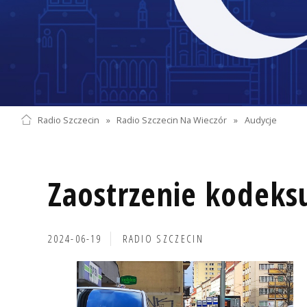
Radio Szczecin
»
Radio Szczecin Na Wieczór
»
Audycje
Zaostrzenie kodek
2024-06-19
RADIO SZCZECIN