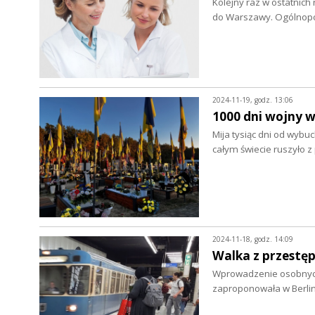
Kolejny raz w ostatnich
do Warszawy. Ogólnop
2024-11-19, godz. 13:06
1000 dni wojny w
Mija tysiąc dni od wybu
całym świecie ruszyło
2024-11-18, godz. 14:09
Walka z przestę
Wprowadzenie osobnych 
zaproponowała w Berlini