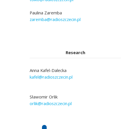
Paulina Zaremba
zaremba@radioszczecin.pl
Research
Anna Kafel-Dalecka
kafel@radioszczecin.pl
Sławomir Orlik
orlik@radioszczecin.pl