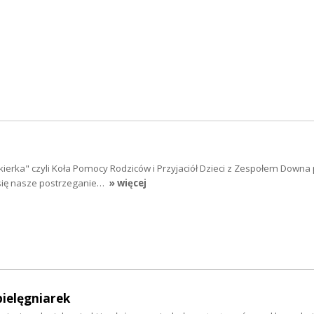
skierka" czyli Koła Pomocy Rodziców i Przyjaciół Dzieci z Zespołem Downa
 się nasze postrzeganie…
» więcej
pielęgniarek