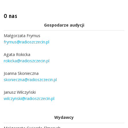
O nas
Gospodarze audycji
Małgorzata Frymus
frymus@radioszczecin.pl
Agata Rokicka
rokicka@radioszczecin.pl
Joanna Skonieczna
skonieczna@radioszczecin.pl
Janusz Wilczyński
wilczynski@radioszczecin.pl
Wydawcy