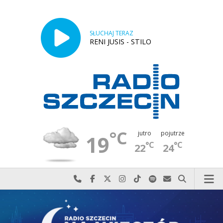
SŁUCHAJ TERAZ
RENI JUSIS - STILO
°C
jutro
pojutrze
19
°C
°C
22
24
Najlepiej po prostu do nas zadzwoń
Odwiedź nas na Facebook-u
Odwiedź nas na X
Odwiedź nas na Instagram-ie
Odwiedź nas na TikTok-u
Szukaj nas na Spotify
Wyślij do nas w
Szukaj