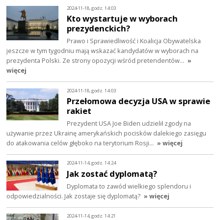
2024-11-18, godz. 14:03
Kto wystartuje w wyborach
prezydenckich?
Prawo i Sprawiedliwość i Koalicja Obywatelska
jeszcze w tym tygodniu mają wskazać kandydatów w wyborach na
prezydenta Polski. Ze strony opozycji wśród pretendentów…
»
więcej
2024-11-18, godz. 14:03
Przełomowa decyzja USA w sprawie
rakiet
Prezydent USA Joe Biden udzielił zgody na
używanie przez Ukrainę amerykańskich pocisków dalekiego zasięgu
do atakowania celów głęboko na terytorium Rosji…
» więcej
2024-11-14, godz. 14:24
Jak zostać dyplomatą?
Dyplomata to zawód wielkiego splendoru i
odpowiedzialności. Jak zostaje się dyplomatą?
» więcej
2024-11-14, godz. 14:21