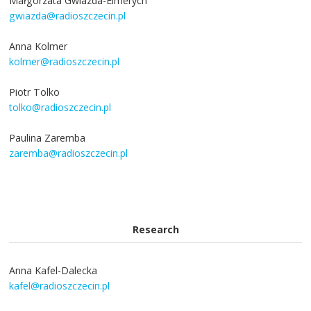
Małgorzata Gwiazda-Elmerych
gwiazda@radioszczecin.pl
Anna Kolmer
kolmer@radioszczecin.pl
Piotr Tolko
tolko@radioszczecin.pl
Paulina Zaremba
zaremba@radioszczecin.pl
Research
Anna Kafel-Dalecka
kafel@radioszczecin.pl