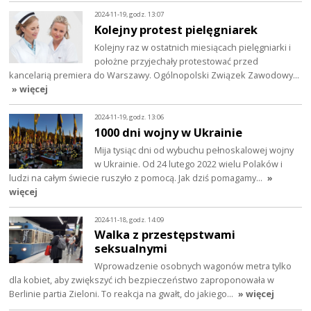
2024-11-19, godz. 13:07
Kolejny protest pielęgniarek
Kolejny raz w ostatnich miesiącach pielęgniarki i
położne przyjechały protestować przed
kancelarią premiera do Warszawy. Ogólnopolski Związek Zawodowy…
» więcej
2024-11-19, godz. 13:06
1000 dni wojny w Ukrainie
Mija tysiąc dni od wybuchu pełnoskalowej wojny
w Ukrainie. Od 24 lutego 2022 wielu Polaków i
ludzi na całym świecie ruszyło z pomocą. Jak dziś pomagamy…
»
więcej
2024-11-18, godz. 14:09
Walka z przestępstwami
seksualnymi
Wprowadzenie osobnych wagonów metra tylko
dla kobiet, aby zwiększyć ich bezpieczeństwo zaproponowała w
Berlinie partia Zieloni. To reakcja na gwałt, do jakiego…
» więcej