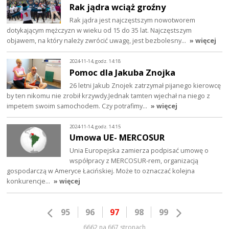
Rak jądra wciąż groźny
Rak jądra jest najczęstszym nowotworem
dotykającym mężczyzn w wieku od 15 do 35 lat. Najczęstszym
objawem, na który należy zwrócić uwagę, jest bezbolesny…
» więcej
2024-11-14, godz. 14:18
Pomoc dla Jakuba Znojka
26 letni Jakub Znojek zatrzymał pijanego kierowcę
by ten nikomu nie zrobił krzywdy.Jednak tamten wjechał na niego z
impetem swoim samochodem. Czy potrafimy…
» więcej
2024-11-14, godz. 14:15
Umowa UE- MERCOSUR
Unia Europejska zamierza podpisać umowę o
współpracy z MERCOSUR-rem, organizacją
gospodarczą w Ameryce Łacińskiej. Może to oznaczać kolejna
konkurencje…
» więcej
95
96
97
98
99
6662 na 667 stronach