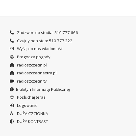
Zadzwoń do studia: 510 777 666
Czujny non stop: 510 777 222
Wyślij do nas wiadomość
Prognoza pogody
radioszczecin.pl
radioszczecinextra.pl
radioszczecin.tv
Biuletyn Informacji Publicznej
Posłuchaj teraz
Logowanie
DUŻA CZCIONKA
DUŻY KONTRAST