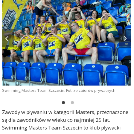
S
Swimming Masters Team Szczecin. Fot. ze zbiorów prywatnych
Zawody w pływaniu w kategorii Masters, przeznaczone
są dla zawodników w wieku co najmniej 25 lat.
Swimming Masters Team Szczecin to klub pływacki