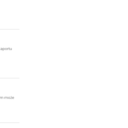
raportu
ilm może