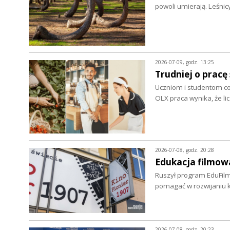
powoli umierają. Leśni
2026-07-09, godz. 13:25
Trudniej o prac
Uczniom i studentom cora
OLX praca wynika, że li
2026-07-08, godz. 20:28
Edukacja filmowa
Ruszył program EduFilm
pomagać w rozwijaniu 
2026-07-08, godz. 20:23