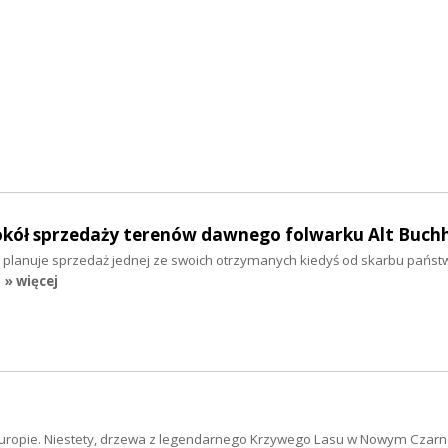
kół sprzedaży terenów dawnego folwarku Alt Buch
i planuje sprzedaż jednej ze swoich otrzymanych kiedyś od skarbu państw
» więcej
ej Europie. Niestety, drzewa z legendarnego Krzywego Lasu w Nowym Czar