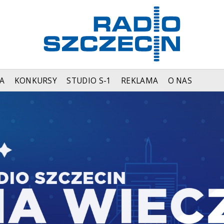
A
KONKURSY
STUDIO S-1
REKLAMA
O NAS