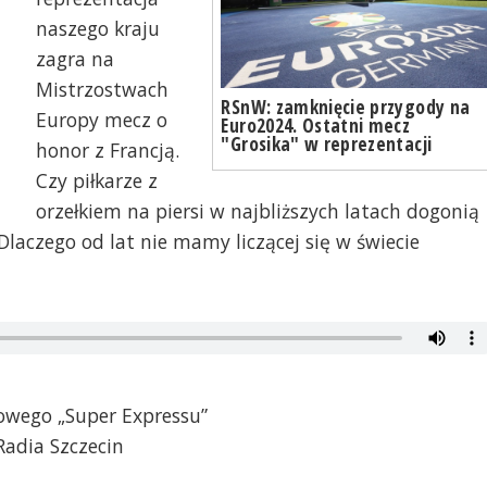
naszego kraju
zagra na
Mistrzostwach
RSnW: zamknięcie przygody na
Europy mecz o
Euro2024. Ostatni mecz
"Grosika" w reprezentacji
honor z Francją.
Czy piłkarze z
orzełkiem na piersi w najbliższych latach dogonią
laczego od lat nie mamy liczącej się w świecie
towego „Super Expressu”
Radia Szczecin