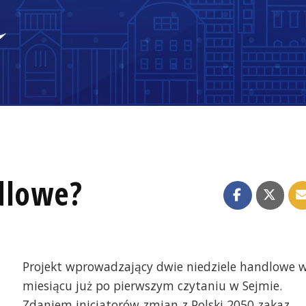
dlowe?
Projekt wprowadzający dwie niedziele handlowe 
miesiącu już po pierwszym czytaniu w Sejmie.
Zdaniem inicjatorów zmian z Polski 2050 zakaz