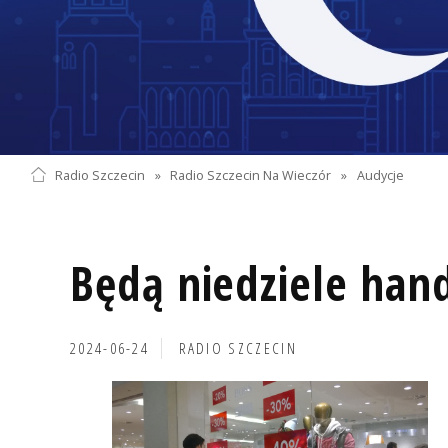
Radio Szczecin
»
Radio Szczecin Na Wieczór
»
Audycje
Będą niedziele han
2024-06-24
RADIO SZCZECIN