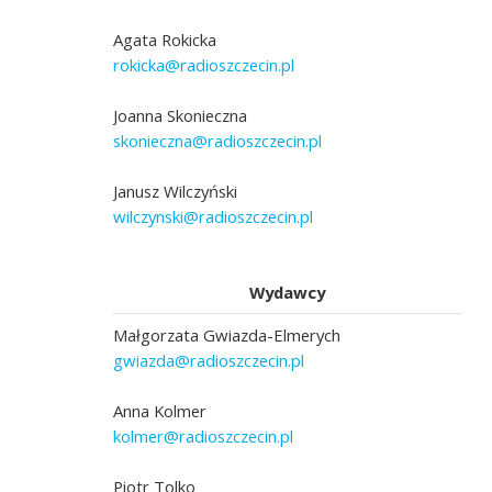
Agata Rokicka
rokicka@radioszczecin.pl
Joanna Skonieczna
skonieczna@radioszczecin.pl
Janusz Wilczyński
wilczynski@radioszczecin.pl
Wydawcy
Małgorzata Gwiazda-Elmerych
gwiazda@radioszczecin.pl
Anna Kolmer
kolmer@radioszczecin.pl
Piotr Tolko