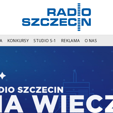
A
KONKURSY
STUDIO S-1
REKLAMA
O NAS