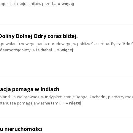
ropejskich sojuszników przed…
» więcej
liny Dolnej Odry coraz bliżej.
 o powołaniu nowego parku narodowego, w pobliżu Szczecina. By trafił do 
ć samorządowcy. A że diabeł…
» więcej
dacja pomaga w Indiach
oland House prowadzi w indyjskim stanie Bengal Zachodni, pierwszy ro
ntariusze pomagają właśnie tam i…
» więcej
ku nieruchomości