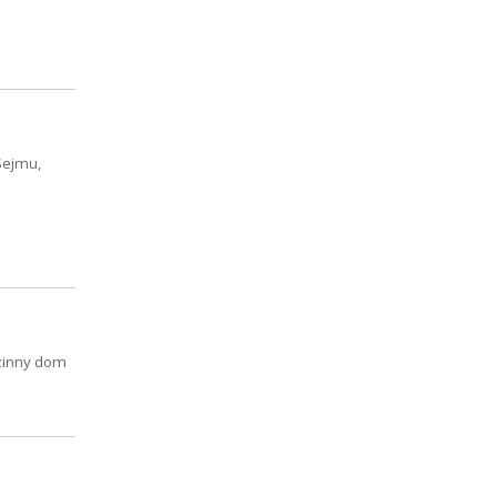
Sejmu,
dzinny dom