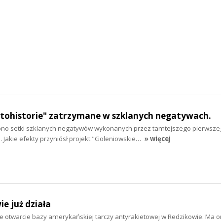
otohistorie" zatrzymane w szklanych negatywach.
ono setki szklanych negatywów wykonanych przez tamtejszego pierwsz
 Jakie efekty przyniósł projekt "Goleniowskie…
» więcej
e już działa
te otwarcie bazy amerykańskiej tarczy antyrakietowej w Redzikowie. Ma o