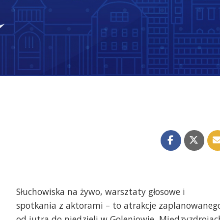
Słuchowiska na żywo, warsztaty głosowe i
spotkania z aktorami – to atrakcje zaplanowaneg
od jutra do niedzieli w Goleniowie, Międzyzdrojac