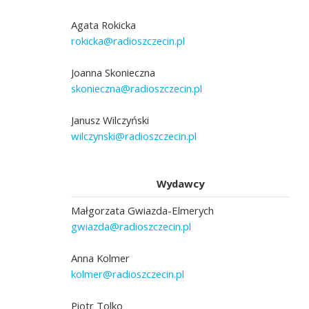
Agata Rokicka
rokicka@radioszczecin.pl
Joanna Skonieczna
skonieczna@radioszczecin.pl
Janusz Wilczyński
wilczynski@radioszczecin.pl
Wydawcy
Małgorzata Gwiazda-Elmerych
gwiazda@radioszczecin.pl
Anna Kolmer
kolmer@radioszczecin.pl
Piotr Tolko