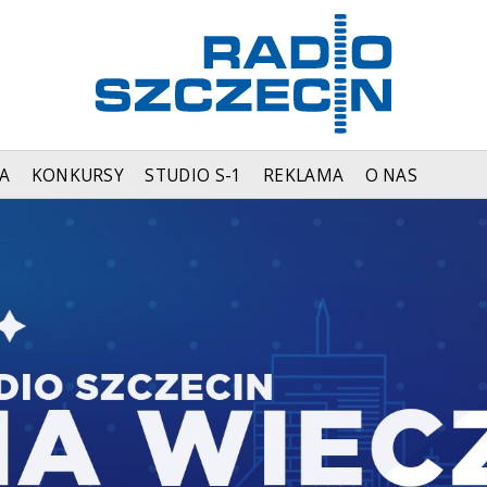
A
KONKURSY
STUDIO S-1
REKLAMA
O NAS