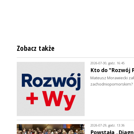
Zobacz także
2026-07-30, godz. 16:45
Kto do "Rozwój P
Mateusz Morawiecki zało
zachodniopomorskim?
2026-07-29, godz. 13:36
Powstała „Diagn