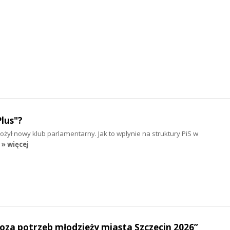
lus"?
żył nowy klub parlamentarny. Jak to wpłynie na struktury PiS w
» więcej
oza potrzeb młodzieży miasta Szczecin 2026”