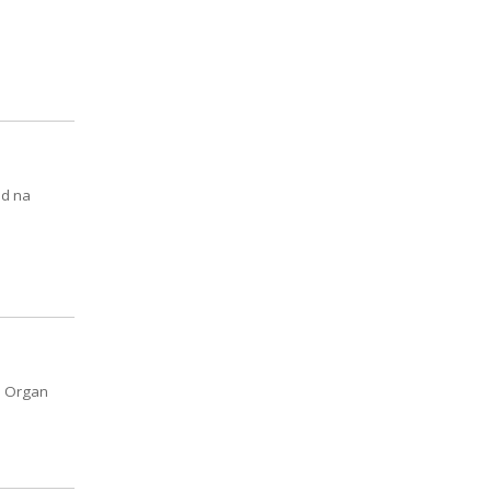
ód na
. Organ