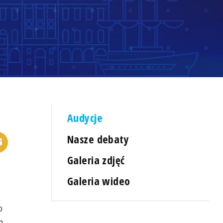
Audycje
Nasze debaty
Galeria zdjęć
Galeria wideo
o
h