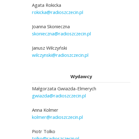
Agata Rokicka
rokicka@radioszczecin.pl
Joanna Skonieczna
skonieczna@radioszczecin.pl
Janusz Wilczyński
wilczynski@radioszczecin.pl
Wydawcy
Małgorzata Gwiazda-Elmerych
gwiazda@radioszczecin.pl
Anna Kolmer
kolmer@radioszczecin.pl
Piotr Tolko
tolko@radioszczecin.pl