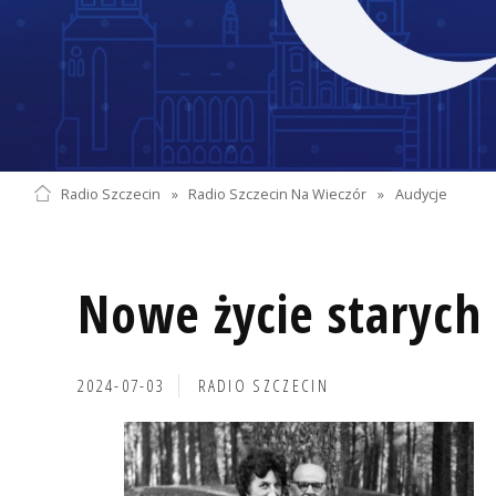
Radio Szczecin
»
Radio Szczecin Na Wieczór
»
Audycje
Nowe życie starych 
2024-07-03
RADIO SZCZECIN