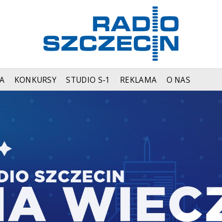
A
KONKURSY
STUDIO S-1
REKLAMA
O NAS