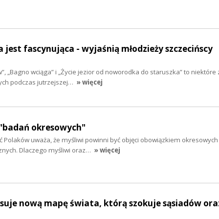
a jest fascynująca - wyjaśnią młodzieży szczecińscy
, „Bagno wciąga” i „Życie jezior od noworodka do staruszka” to niektóre 
ch podczas jutrzejszej…
» więcej
ą "badań okresowych"
 Polaków uważa, że myśliwi powinni być objęci obowiązkiem okresowyc
cznych. Dlaczego myśliwi oraz…
» więcej
suje nową mapę świata, którą szokuje sąsiadów ora