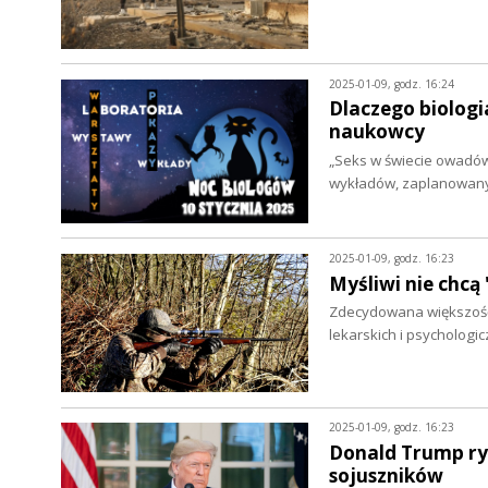
2025-01-09, godz. 16:24
Dlaczego biologi
naukowcy
„Seks w świecie owadów”
wykładów, zaplanowany
2025-01-09, godz. 16:23
Myśliwi nie chc
Zdecydowana większość
lekarskich i psychologi
2025-01-09, godz. 16:23
Donald Trump ry
sojuszników