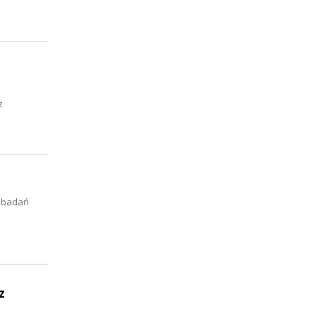
z
h badań
z