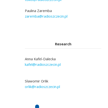
Paulina Zaremba
zaremba@radioszczecin.pl
Research
Anna Kafel-Dalecka
kafel@radioszczecin.pl
Sławomir Orlik
orlik@radioszczecin.pl