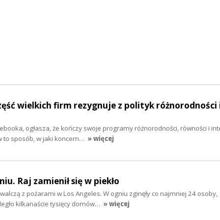
ęść wielkich firm rezygnuje z polityk różnorodności 
acebooka, ogłasza, że kończy swoje programy różnorodności, równości i inte
to sposób, w jaki koncern…
» więcej
iu. Raj zamienił się w piekło
 walczą z pożarami w Los Angeles. W ogniu zginęły co najmniej 24 osoby,
legło kilkanaście tysięcy domów…
» więcej