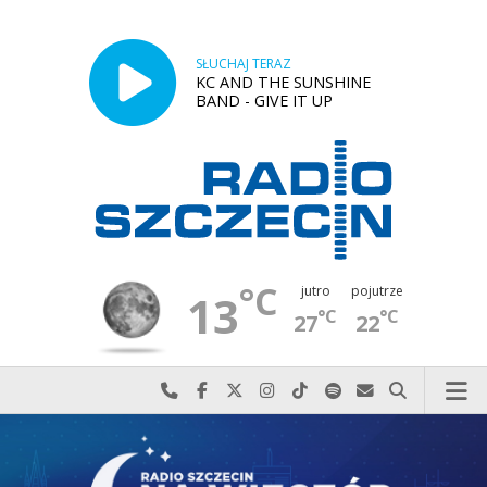
SŁUCHAJ TERAZ
KC AND THE SUNSHINE
BAND - GIVE IT UP
°C
jutro
pojutrze
13
°C
°C
27
22
Najlepiej po prostu do nas zadzwoń
Odwiedź nas na Facebook-u
Odwiedź nas na X
Odwiedź nas na Instagram-ie
Odwiedź nas na TikTok-u
Szukaj nas na Spotify
Wyślij do nas w
Szukaj