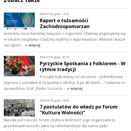
2026-07-02, godz. 14:21
Raport o tożsamości
Zachodniopomorzan
Jesteśmy coraz bardziej związani z regionem. Chętniej angażujemy się
w lokalne inicjatywy i rzadziej myślimy o wyprowadzce. Właśnie ukazał
się raport…
» więcej
2026-07-01, godz. 20:19
Pyrzyckie Spotkania z Folklorem - W
rytmie tradycji
Początki były więcej niż skromne – jednodniowa
impreza z udziałem 8 zespołów z okolicy. A po 46 latach…? I właśnie to
sprawdzimy. Dziś „Radio Szczecin…
» więcej
2026-06-30, godz. 19:53
7 postulatów do władz po forum
"Kultura Wolności"
Niecałe pół roku po forum „Kultura Wolności” jego organizatorzy
przedstawili wnioski. Jakie są rekomendacje dla samorządu