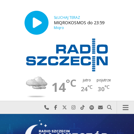
SŁUCHAJ TERAZ
MIQROKOSMOS do 23:59
Miqro
°C
jutro
pojutrze
14
°C
°C
24
30
Najlepiej po prostu do nas zadzwoń
Odwiedź nas na Facebook-u
Odwiedź nas na X
Odwiedź nas na Instagram-ie
Odwiedź nas na TikTok-u
Szukaj nas na Spotify
Wyślij do nas w
Szukaj