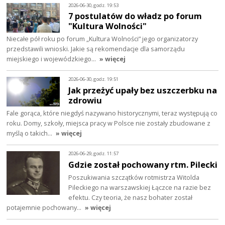
2026-06-30, godz. 19:53
7 postulatów do władz po forum
"Kultura Wolności"
Niecałe pół roku po forum „Kultura Wolności” jego organizatorzy
przedstawili wnioski. Jakie są rekomendacje dla samorządu
miejskiego i wojewódzkiego…
» więcej
2026-06-30, godz. 19:51
Jak przeżyć upały bez uszczerbku na
zdrowiu
Fale gorąca, które niegdyś nazywano historycznymi, teraz występują co
roku. Domy, szkoły, miejsca pracy w Polsce nie zostały zbudowane z
myślą o takich…
» więcej
2026-06-29, godz. 11:57
Gdzie został pochowany rtm. Pilecki
Poszukiwania szczątków rotmistrza Witolda
Pileckiego na warszawskiej Łączce na razie bez
efektu. Czy teoria, że nasz bohater został
potajemnie pochowany…
» więcej