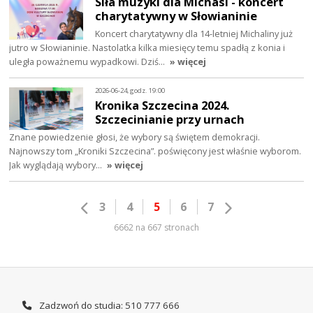
Siła muzyki dla Michasi - koncert
charytatywny w Słowianinie
Koncert charytatywny dla 14-letniej Michaliny już
jutro w Słowianinie. Nastolatka kilka miesięcy temu spadłą z konia i
uległa poważnemu wypadkowi. Dziś…
» więcej
2026-06-24, godz. 19:00
Kronika Szczecina 2024.
Szczecinianie przy urnach
Znane powiedzenie głosi, że wybory są świętem demokracji.
Najnowszy tom „Kroniki Szczecina”. poświęcony jest właśnie wyborom.
Jak wyglądają wybory…
» więcej
3
4
5
6
7
6662 na 667 stronach
Zadzwoń do studia: 510 777 666