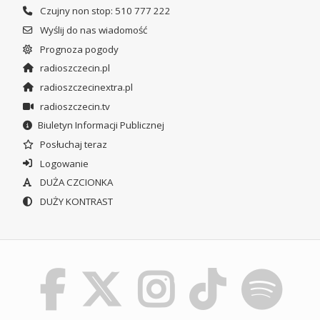
Czujny non stop: 510 777 222
Wyślij do nas wiadomość
Prognoza pogody
radioszczecin.pl
radioszczecinextra.pl
radioszczecin.tv
Biuletyn Informacji Publicznej
Posłuchaj teraz
Logowanie
DUŻA CZCIONKA
DUŻY KONTRAST