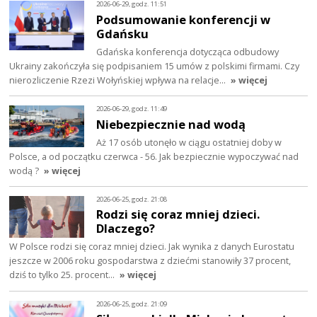
2026-06-29, godz. 11:51
Podsumowanie konferencji w
Gdańsku
Gdańska konferencja dotycząca odbudowy
Ukrainy zakończyła się podpisaniem 15 umów z polskimi firmami. Czy
nierozliczenie Rzezi Wołyńskiej wpływa na relacje…
» więcej
2026-06-29, godz. 11:49
Niebezpiecznie nad wodą
Aż 17 osób utonęło w ciągu ostatniej doby w
Polsce, a od początku czerwca - 56. Jak bezpiecznie wypoczywać nad
wodą ?
» więcej
2026-06-25, godz. 21:08
Rodzi się coraz mniej dzieci.
Dlaczego?
W Polsce rodzi się coraz mniej dzieci. Jak wynika z danych Eurostatu
jeszcze w 2006 roku gospodarstwa z dziećmi stanowiły 37 procent,
dziś to tylko 25. procent…
» więcej
2026-06-25, godz. 21:09