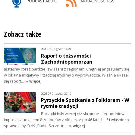
PODCAST AUDIO
AKTUALNOŚCI RSS
Zobacz także
2026-07-02, godz. 14:21
Raport o tożsamości
Zachodniopomorzan
Jesteśmy coraz bardziej związani z regionem. Chętniej angażujemy się
w lokalne inicjatywy i rzadziej myślimy o wyprowadzce. Właśnie ukazał
się raport…
» więcej
2026-07-01, godz. 20:19
Pyrzyckie Spotkania z Folklorem - W
rytmie tradycji
Początki były więcej niż skromne – jednodniowa
impreza z udziałem 8 zespołów z okolicy. A po 46 latach…? I właśnie to
sprawdzimy. Dziś „Radio Szczecin…
» więcej