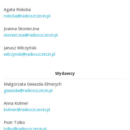
Agata Rokicka
rokicka@radioszczecin.pl
Joanna Skonieczna
skonieczna@radioszczecin.pl
Janusz Wilczyński
wilczynski@radioszczecin.pl
Wydawcy
Małgorzata Gwiazda-Elmerych
gwiazda@radioszczecin.pl
Anna Kolmer
kolmer@radioszczecin.pl
Piotr Tolko
tolko@radioszczecin.pl