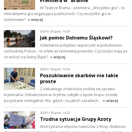
Premiera w "Bramie"
W Teatrze Brama – premiera. „Wszystko gra” – to
interaktywna gra angażująca publiczność. Czy wszystko gra w
Goleniowie?
» więcej
2024-11-20, godz. 14:29
Jak pomóc Dolnemu Śląskowi?
Odwołania pobytów i wycieczek w południowo-
zachodniej Polsce – to efekt wrześniowej powodzi. Czy turyści mają po
co wrócić na Dolny Śląsk?
» więcej
2024-11-20, godz. 14:24
Poszukiwanie skarbów nie takie
proste
Z ciekawego znaleziska zrobiła się sprawa
kryminalna. Odnalezione w Gryfinie zabytki z epoki brązu zostały
pozyskane nielegalnie. Kto, gdzie i na jakich zasadach…
» więcej
2024-11-20, godz. 14:22
Trudna sytuacja Grupy Azoty
Wstrzymania importu nawozów z Rosji i Białorusi