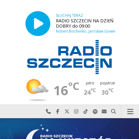
SŁUCHAJ TERAZ
RADIO SZCZECIN NA DZIEŃ
DOBRY do 09:00
Robert Bochenko, Jarosław Gowin
°C
jutro
pojutrze
16
°C
°C
24
30
Najlepiej po prostu do nas zadzwoń
Odwiedź nas na Facebook-u
Odwiedź nas na X
Odwiedź nas na Instagram-ie
Odwiedź nas na TikTok-u
Szukaj nas na Spotify
Wyślij do nas w
Szukaj