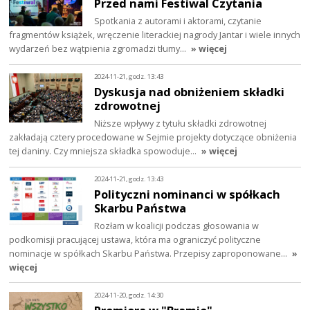
Przed nami Festiwal Czytania
Spotkania z autorami i aktorami, czytanie
fragmentów książek, wręczenie literackiej nagrody Jantar i wiele innych
wydarzeń bez wątpienia zgromadzi tłumy…
» więcej
2024-11-21, godz. 13:43
Dyskusja nad obniżeniem składki
zdrowotnej
Niższe wpływy z tytułu składki zdrowotnej
zakładają cztery procedowane w Sejmie projekty dotyczące obniżenia
tej daniny. Czy mniejsza składka spowoduje…
» więcej
2024-11-21, godz. 13:43
Polityczni nominanci w spółkach
Skarbu Państwa
Rozłam w koalicji podczas głosowania w
podkomisji pracującej ustawa, która ma ograniczyć polityczne
nominacje w spółkach Skarbu Państwa. Przepisy zaproponowane…
»
więcej
2024-11-20, godz. 14:30