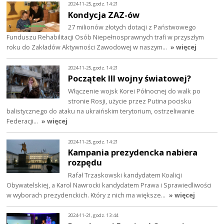
2024-11-25, godz. 14:21
Kondycja ZAZ-ów
27 milionów złotych dotacji z Państwowego
Funduszu Rehabilitacji Osób Niepełnosprawnych trafi w przyszłym
roku do Zakładów Aktywności Zawodowej w naszym…
» więcej
2024-11-25, godz. 14:21
Początek III wojny światowej?
Włączenie wojsk Korei Północnej do walk po
stronie Rosji, użycie przez Putina pocisku
balistycznego do ataku na ukraińskim terytorium, ostrzeliwanie
Federacji…
» więcej
2024-11-25, godz. 14:21
Kampania prezydencka nabiera
rozpędu
Rafał Trzaskowski kandydatem Koalicji
Obywatelskiej, a Karol Nawrocki kandydatem Prawa i Sprawiedliwości
w wyborach prezydenckich. Który z nich ma większe…
» więcej
2024-11-21, godz. 13:44