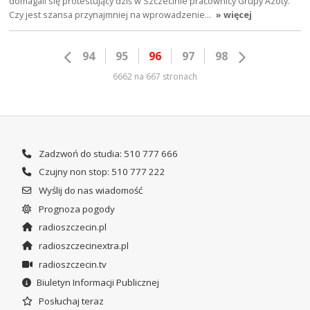
domagali się protestujący dziś w Szczecinie pracownicy Grupy Azoty.
Czy jest szansa przynajmniej na wprowadzenie…
» więcej
94
95
96
97
98
6662 na 667 stronach
Zadzwoń do studia: 510 777 666
Czujny non stop: 510 777 222
Wyślij do nas wiadomość
Prognoza pogody
radioszczecin.pl
radioszczecinextra.pl
radioszczecin.tv
Biuletyn Informacji Publicznej
Posłuchaj teraz