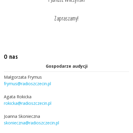
Zapraszamy!
O nas
Gospodarze audycji
Małgorzata Frymus
frymus@radioszczecin.pl
Agata Rokicka
rokicka@radioszczecin.pl
Joanna Skonieczna
skonieczna@radioszczecin.pl