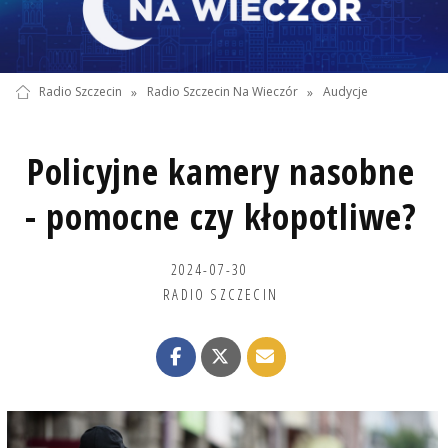
Radio Szczecin
»
Radio Szczecin Na Wieczór
»
Audycje
Policyjne kamery nasobne
- pomocne czy kłopotliwe?
2024-07-30
RADIO SZCZECIN