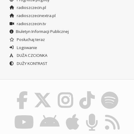
radioszczecin.pl
radioszczecinextra.pl
radioszczecin.tv
Biuletyn Informacji Publicznej
Posłuchaj teraz
Logowanie
DUŻA CZCIONKA
DUŻY KONTRAST