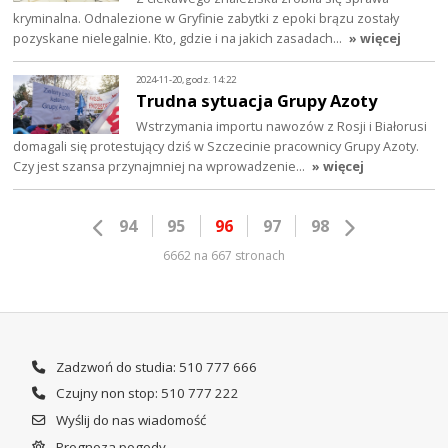
kryminalna. Odnalezione w Gryfinie zabytki z epoki brązu zostały
pozyskane nielegalnie. Kto, gdzie i na jakich zasadach…
» więcej
2024-11-20, godz. 14:22
Trudna sytuacja Grupy Azoty
Wstrzymania importu nawozów z Rosji i Białorusi
domagali się protestujący dziś w Szczecinie pracownicy Grupy Azoty.
Czy jest szansa przynajmniej na wprowadzenie…
» więcej
94
95
96
97
98
6662 na 667 stronach
Zadzwoń do studia: 510 777 666
Czujny non stop: 510 777 222
Wyślij do nas wiadomość
Prognoza pogody