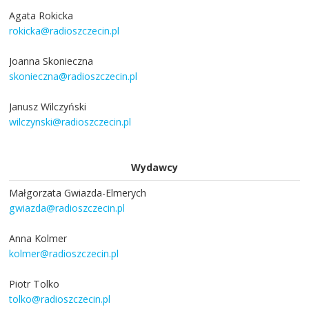
Agata Rokicka
rokicka@radioszczecin.pl
Joanna Skonieczna
skonieczna@radioszczecin.pl
Janusz Wilczyński
wilczynski@radioszczecin.pl
Wydawcy
Małgorzata Gwiazda-Elmerych
gwiazda@radioszczecin.pl
Anna Kolmer
kolmer@radioszczecin.pl
Piotr Tolko
tolko@radioszczecin.pl