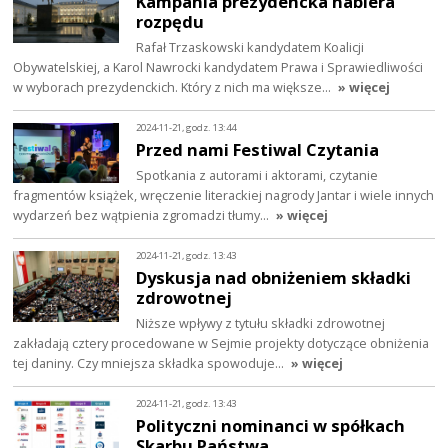
Kampania prezydencka nabiera
rozpędu
Rafał Trzaskowski kandydatem Koalicji
Obywatelskiej, a Karol Nawrocki kandydatem Prawa i Sprawiedliwości
w wyborach prezydenckich. Który z nich ma większe…
» więcej
2024-11-21, godz. 13:44
Przed nami Festiwal Czytania
Spotkania z autorami i aktorami, czytanie
fragmentów książek, wręczenie literackiej nagrody Jantar i wiele innych
wydarzeń bez wątpienia zgromadzi tłumy…
» więcej
2024-11-21, godz. 13:43
Dyskusja nad obniżeniem składki
zdrowotnej
Niższe wpływy z tytułu składki zdrowotnej
zakładają cztery procedowane w Sejmie projekty dotyczące obniżenia
tej daniny. Czy mniejsza składka spowoduje…
» więcej
2024-11-21, godz. 13:43
Polityczni nominanci w spółkach
Skarbu Państwa