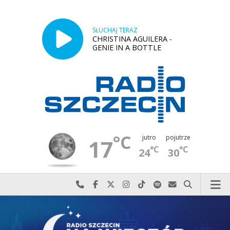
SŁUCHAJ TERAZ
CHRISTINA AGUILERA -
GENIE IN A BOTTLE
°C
jutro
pojutrze
17
°C
°C
24
30
Najlepiej po prostu do nas zadzwoń
Odwiedź nas na Facebook-u
Odwiedź nas na X
Odwiedź nas na Instagram-ie
Odwiedź nas na TikTok-u
Szukaj nas na Spotify
Wyślij do nas w
Szukaj