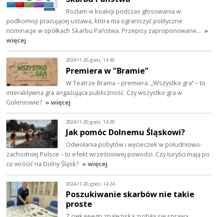
Rozłam w koalicji podczas głosowania w
podkomisji pracującej ustawa, która ma ograniczyć polityczne
nominacje w spółkach Skarbu Państwa. Przepisy zaproponowane…
»
więcej
2024-11-20, godz. 14:30
Premiera w "Bramie"
W Teatrze Brama – premiera. „Wszystko gra” – to
interaktywna gra angażująca publiczność. Czy wszystko gra w
Goleniowie?
» więcej
2024-11-20, godz. 14:29
Jak pomóc Dolnemu Śląskowi?
Odwołania pobytów i wycieczek w południowo-
zachodniej Polsce – to efekt wrześniowej powodzi. Czy turyści mają po
co wrócić na Dolny Śląsk?
» więcej
2024-11-20, godz. 14:24
Poszukiwanie skarbów nie takie
proste
Z ciekawego znaleziska zrobiła się sprawa