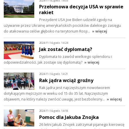
2024-11-18, godz. 14:03
Przełomowa decyzja USA w sprawie
rakiet
Prezydent USA Joe Biden udzielił zgody na
używanie przez Ukrainę amerykańskich pocisków dalekiego zasięgu
do atakowania celów głęboko na terytorium Rosji…
» więcej
2024-11-14, godz. 14:24
Jak zostać dyplomatą?
Dyplomata to zawód wielkiego splendoru i
odpowiedzialności. Jak zostaje się dyplomatą?
» więcej
2024-11-14, godz. 14:21
Rak jądra wciąż groźny
Rak jądra jest najczęstszym nowotworem
dotykającym mężczyzn w wieku od 15 do 35 lat. Najczęstszym
objawem, na który należy zwrócić uwagę, jest bezbolesny…
» więcej
2024-11-14, godz. 14:18
Pomoc dla Jakuba Znojka
26 letni Jakub Znojek zatrzymał pijanego kierowcę