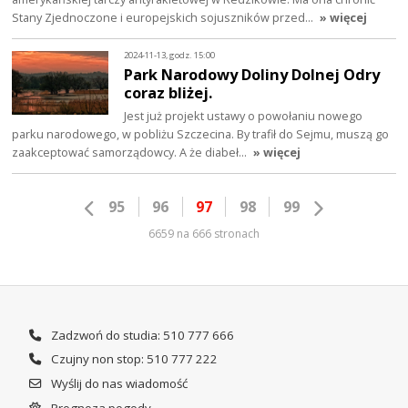
Stany Zjednoczone i europejskich sojuszników przed…
» więcej
2024-11-13, godz. 15:00
Park Narodowy Doliny Dolnej Odry
coraz bliżej.
Jest już projekt ustawy o powołaniu nowego
parku narodowego, w pobliżu Szczecina. By trafił do Sejmu, muszą go
zaakceptować samorządowcy. A że diabeł…
» więcej
95
96
97
98
99
6659 na 666 stronach
Zadzwoń do studia: 510 777 666
Czujny non stop: 510 777 222
Wyślij do nas wiadomość
Prognoza pogody