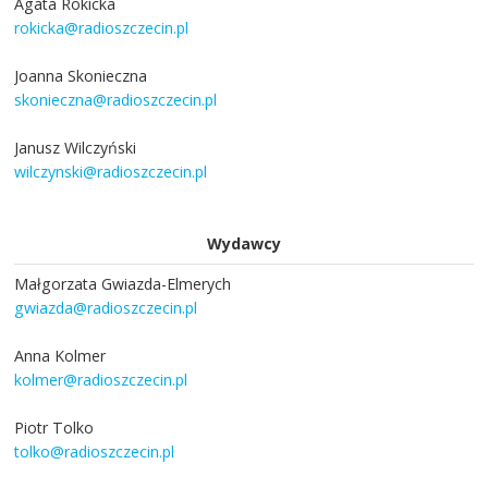
Agata Rokicka
rokicka@radioszczecin.pl
Joanna Skonieczna
skonieczna@radioszczecin.pl
Janusz Wilczyński
wilczynski@radioszczecin.pl
Wydawcy
Małgorzata Gwiazda-Elmerych
gwiazda@radioszczecin.pl
Anna Kolmer
kolmer@radioszczecin.pl
Piotr Tolko
tolko@radioszczecin.pl