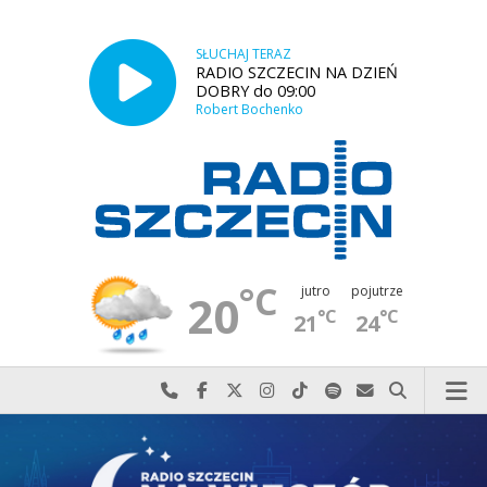
SŁUCHAJ TERAZ
RADIO SZCZECIN NA DZIEŃ
DOBRY do 09:00
Robert Bochenko
°C
jutro
pojutrze
20
°C
°C
21
24
Najlepiej po prostu do nas zadzwoń
Odwiedź nas na Facebook-u
Odwiedź nas na X
Odwiedź nas na Instagram-ie
Odwiedź nas na TikTok-u
Szukaj nas na Spotify
Wyślij do nas w
Szukaj