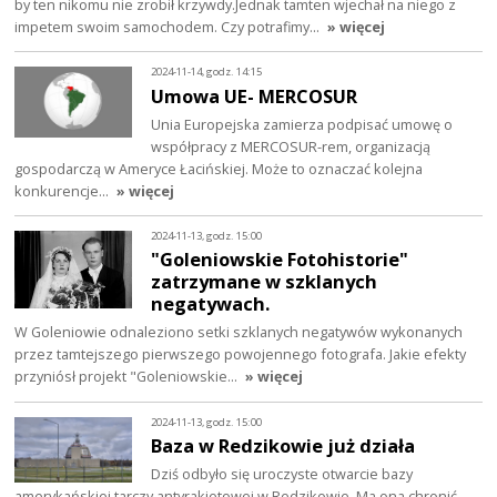
by ten nikomu nie zrobił krzywdy.Jednak tamten wjechał na niego z
impetem swoim samochodem. Czy potrafimy…
» więcej
2024-11-14, godz. 14:15
Umowa UE- MERCOSUR
Unia Europejska zamierza podpisać umowę o
współpracy z MERCOSUR-rem, organizacją
gospodarczą w Ameryce Łacińskiej. Może to oznaczać kolejna
konkurencje…
» więcej
2024-11-13, godz. 15:00
"Goleniowskie Fotohistorie"
zatrzymane w szklanych
negatywach.
W Goleniowie odnaleziono setki szklanych negatywów wykonanych
przez tamtejszego pierwszego powojennego fotografa. Jakie efekty
przyniósł projekt "Goleniowskie…
» więcej
2024-11-13, godz. 15:00
Baza w Redzikowie już działa
Dziś odbyło się uroczyste otwarcie bazy
amerykańskiej tarczy antyrakietowej w Redzikowie. Ma ona chronić