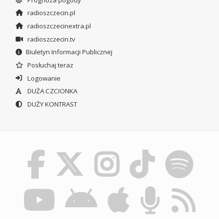
radioszczecin.pl
radioszczecinextra.pl
radioszczecin.tv
Biuletyn Informacji Publicznej
Posłuchaj teraz
Logowanie
DUŻA CZCIONKA
DUŻY KONTRAST