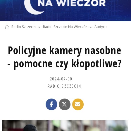
Radio Szczecin
»
Radio Szczecin Na Wieczór
»
Audycje
Policyjne kamery nasobne
- pomocne czy kłopotliwe?
2024-07-30
RADIO SZCZECIN