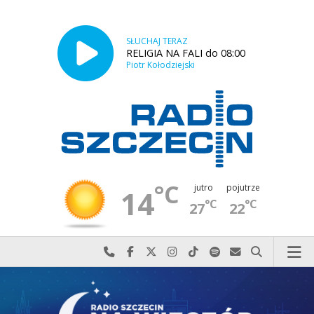
SŁUCHAJ TERAZ
RELIGIA NA FALI do 08:00
Piotr Kołodziejski
°C
jutro
pojutrze
14
°C
°C
27
22
Najlepiej po prostu do nas zadzwoń
Odwiedź nas na Facebook-u
Odwiedź nas na X
Odwiedź nas na Instagram-ie
Odwiedź nas na TikTok-u
Szukaj nas na Spotify
Wyślij do nas w
Szukaj