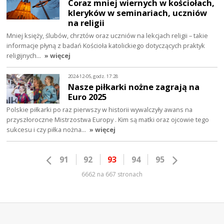
Coraz mniej wiernych w kościołach,
kleryków w seminariach, uczniów
na religii
Mniej księży, ślubów, chrztów oraz uczniów na lekcjach religii – takie
informacje płyną z badań Kościoła katolickiego dotyczących praktyk
religijnych…
» więcej
2024-12-05, godz. 17:28
Nasze piłkarki nożne zagrają na
Euro 2025
Polskie piłkarki po raz pierwszy w historii wywalczyły awans na
przyszłoroczne Mistrzostwa Europy . Kim są matki oraz ojcowie tego
sukcesu i czy piłka nożna…
» więcej
91
92
93
94
95
6662 na 667 stronach