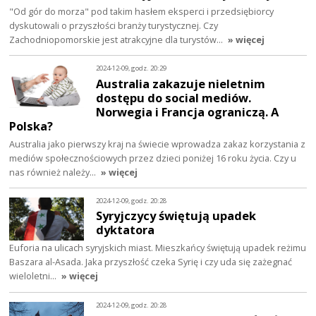
"Od gór do morza" pod takim hasłem eksperci i przedsiębiorcy
dyskutowali o przyszłości branży turystycznej. Czy
Zachodniopomorskie jest atrakcyjne dla turystów…
» więcej
2024-12-09, godz. 20:29
Australia zakazuje nieletnim
dostępu do social mediów.
Norwegia i Francja ograniczą. A
Polska?
Australia jako pierwszy kraj na świecie wprowadza zakaz korzystania z
mediów społecznościowych przez dzieci poniżej 16 roku życia. Czy u
nas również należy…
» więcej
2024-12-09, godz. 20:28
Syryjczycy świętują upadek
dyktatora
Euforia na ulicach syryjskich miast. Mieszkańcy świętują upadek reżimu
Baszara al-Asada. Jaka przyszłość czeka Syrię i czy uda się zażegnać
wieloletni…
» więcej
2024-12-09, godz. 20:28