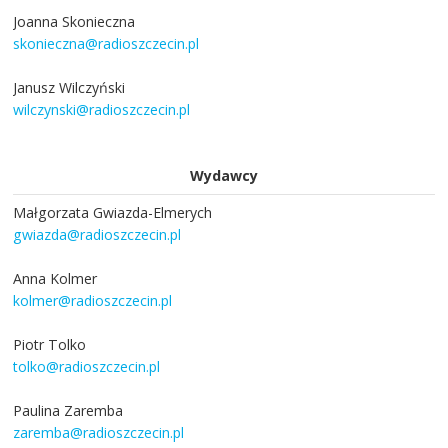
Joanna Skonieczna
skonieczna@radioszczecin.pl
Janusz Wilczyński
wilczynski@radioszczecin.pl
Wydawcy
Małgorzata Gwiazda-Elmerych
gwiazda@radioszczecin.pl
Anna Kolmer
kolmer@radioszczecin.pl
Piotr Tolko
tolko@radioszczecin.pl
Paulina Zaremba
zaremba@radioszczecin.pl