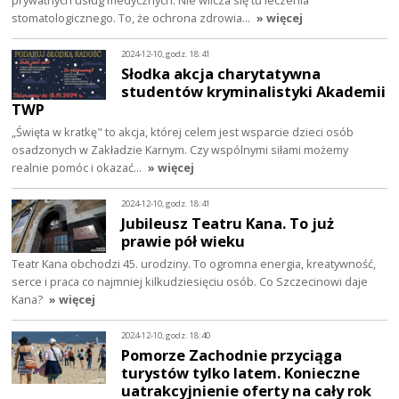
prywatnych usług medycznych. Nie wlicza się tu leczenia
stomatologicznego. To, że ochrona zdrowia…
» więcej
2024-12-10, godz. 18:41
Słodka akcja charytatywna
studentów kryminalistyki Akademii
TWP
„Święta w kratkę" to akcja, której celem jest wsparcie dzieci osób
osadzonych w Zakładzie Karnym. Czy wspólnymi siłami możemy
realnie pomóc i okazać…
» więcej
2024-12-10, godz. 18:41
Jubileusz Teatru Kana. To już
prawie pół wieku
Teatr Kana obchodzi 45. urodziny. To ogromna energia, kreatywność,
serce i praca co najmniej kilkudziesięciu osób. Co Szczecinowi daje
Kana?
» więcej
2024-12-10, godz. 18:40
Pomorze Zachodnie przyciąga
turystów tylko latem. Konieczne
uatrakcyjnienie oferty na cały rok