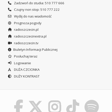
Zadzwoń do studia: 510 777 666
Czujny non stop: 510 777 222
Wyślij do nas wiadomość
Prognoza pogody
radioszczecin.pl
radioszczecinextra.pl
radioszczecin.tv
Biuletyn Informacji Publicznej
Posłuchaj teraz
Logowanie
DUŻA CZCIONKA
DUŻY KONTRAST