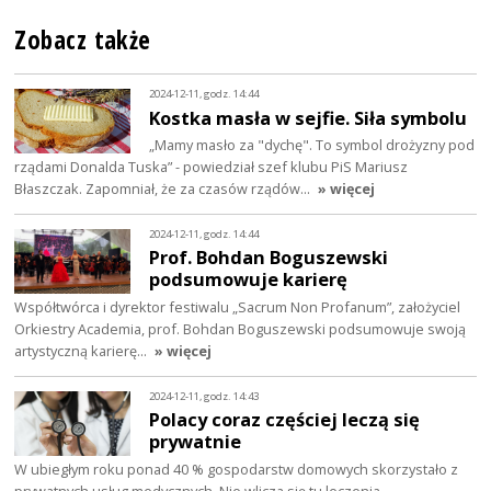
Zobacz także
2024-12-11, godz. 14:44
Kostka masła w sejfie. Siła symbolu
„Mamy masło za "dychę". To symbol drożyzny pod
rządami Donalda Tuska” - powiedział szef klubu PiS Mariusz
Błaszczak. Zapomniał, że za czasów rządów…
» więcej
2024-12-11, godz. 14:44
Prof. Bohdan Boguszewski
podsumowuje karierę
Współtwórca i dyrektor festiwalu „Sacrum Non Profanum”, założyciel
Orkiestry Academia, prof. Bohdan Boguszewski podsumowuje swoją
artystyczną karierę…
» więcej
2024-12-11, godz. 14:43
Polacy coraz częściej leczą się
prywatnie
W ubiegłym roku ponad 40 % gospodarstw domowych skorzystało z