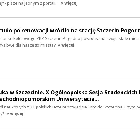
" - pisze na jednym z portali…
» więcej
udo po renowacji wróciło na stację Szczecin Pogod
stanku kolejowego PKP Szczecin-Pogodno powróciła na swoje stałe miej
mysłowe dla naszego miasta?
» więcej
ka w Szczecinie. X Ogólnopolska Sesja Studenckich 
achodniopomorskim Uniwersytecie…
ł naukowych z 21 polskich uczelni przyjedzie jutro do Szczecina. Czym b
cy?
» więcej