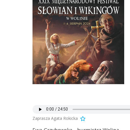
Zaprasza Agata Rokicka
Ewa Grzybowska - burmistrz Wolina