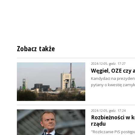
Zobacz także
2024-12-05, godz. 17:27
Węgiel, OZE czy 
Kandydaci na prezydenta
pytany o kwestię zamy
2024-12-05, godz. 17:24
Rozbieżności w k
rządu
"Rozliczanie PiS postępu