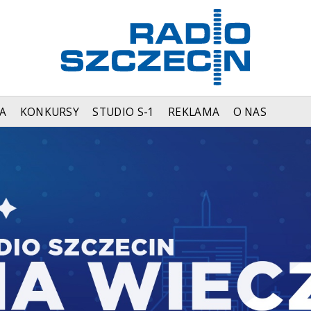
A
KONKURSY
STUDIO S-1
REKLAMA
O NAS