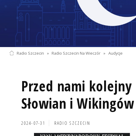
Radio Szczecin
»
Radio Szczecin Na Wieczór
»
Audycje
Przed nami kolejny 
Słowian i Wikingów
2024-07-31
RADIO SZCZECIN