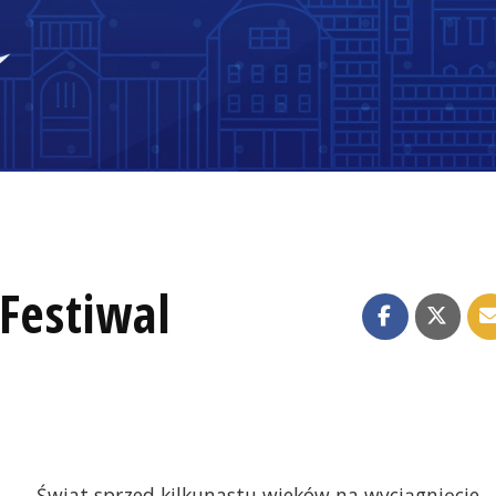
Festiwal
Świat sprzed kilkunastu wieków na wyciągnięcie