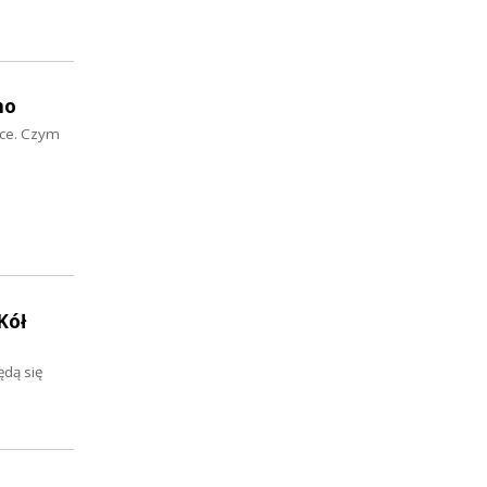
no
sce. Czym
Kół
ędą się