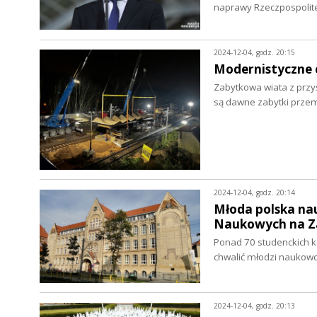
naprawy Rzeczpospolitej
2024-12-04, godz. 20:15
Modernistyczne c
Zabytkowa wiata z przy
są dawne zabytki prze
2024-12-04, godz. 20:14
Młoda polska nau
Naukowych na Z
Ponad 70 studenckich kó
chwalić młodzi naukow
2024-12-04, godz. 20:13