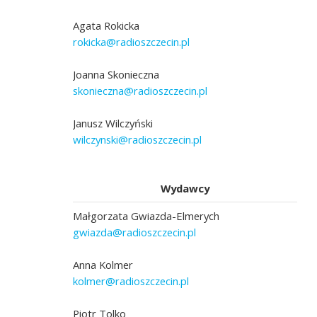
Agata Rokicka
rokicka@radioszczecin.pl
Joanna Skonieczna
skonieczna@radioszczecin.pl
Janusz Wilczyński
wilczynski@radioszczecin.pl
Wydawcy
Małgorzata Gwiazda-Elmerych
gwiazda@radioszczecin.pl
Anna Kolmer
kolmer@radioszczecin.pl
Piotr Tolko