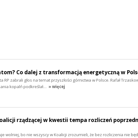
atom? Co dalej z transformacją energetyczną w Pols
 RP zabrali głos na temat przyszłości górnictwa w Polsce. Rafał Trzasko
kania kopalń podkreślał…
» więcej
oalicji rządzącej w kwestii tempa rozliczeń poprzed
je wolniej, bo nie wszyscy w Koalicji zrozumieli, że bez rozliczenia nie będ