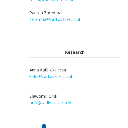
Paulina Zaremba
zaremba@radioszczecin.pl
Research
Anna Kafel-Dalecka
kafel@radioszczecin.pl
Sławomir Orlik
orlik@radioszczecin.pl