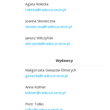
Agata Rokicka
rokicka@radioszczecin.pl
Joanna Skonieczna
skonieczna@radioszczecin.pl
Janusz Wilczyński
wilczynski@radioszczecin.pl
Wydawcy
Małgorzata Gwiazda-Elmerych
gwiazda@radioszczecin.pl
Anna Kolmer
kolmer@radioszczecin.pl
Piotr Tolko
tolko@radioszczecin.pl