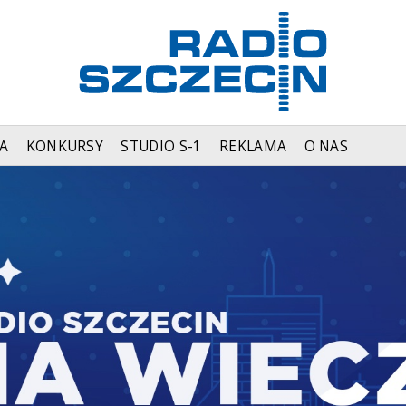
A
KONKURSY
STUDIO S-1
REKLAMA
O NAS