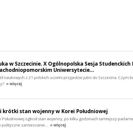
ka w Szczecinie. X Ogólnopolska Sesja Studenckich 
achodniopomorskim Uniwersytecie…
ł naukowych z 21 polskich uczelni przyjedzie jutro do Szczecina. Czym b
cy?
» więcej
 krótki stan wojenny w Korei Południowej
 Południowej ogłosił stan wojenny, po kilku godzinach tamtejszy parlame
ko polityczne zamieszanie…
» więcej