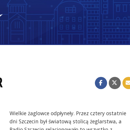
R
Wielkie żaglowce odpłyneły. Przez cztery ostatnie
dni Szczecin był światową stolicą żeglarstwa, a
Radio Szczecin relacjonowało to wszystko z