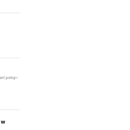
 policji i
 w