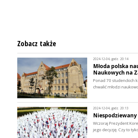
Zobacz także
2024-12-04, godz. 20:14
Młoda polska nau
Naukowych na Z
Ponad 70 studenckich kó
chwalić młodzi naukow
2024-12-04, godz. 20:13
Niespodziewany i
Wczoraj Prezydent Korei
jego decyzję. Czy to ty