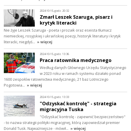
2024-10-15, godz. 20:32
Zmarł Leszek Szaruga, pisarz i
krytyk literacki
Nie żyje Leszek Szaruga - poeta i prozaik oraz eseista tłumacz
niemieckiej, rosyjskiej i ukraińskiej poezji, historyk literatury i krytyk
literacki, niegdyś…
» więcej
2024-10-15, godz. 13:36
Praca ratownika medycznego
Według danych Głównego Urzędu Statystycznego
w 2023 roku w ramach systemu działało ponad
1600 zespołów ratownictwa medycznego, 21 baz Lotniczego
Pogotowia…
» więcej
2024-10-15, godz. 13:33
"Odzyskać kontrolę" - strategia
migracyjna Tuska
"Odzyskać kontrolę - zapewnić bezpieczeństwo"
- to nazwa strategii polityki migracyjnej, którą zapowiedział premier
Donald Tusk. Najważniejsze - mówił…
» więcej