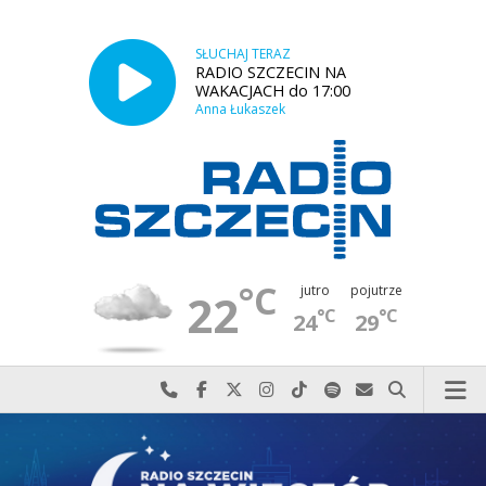
SŁUCHAJ TERAZ
RADIO SZCZECIN NA
WAKACJACH do 17:00
Anna Łukaszek
°C
jutro
pojutrze
22
°C
°C
24
29
Najlepiej po prostu do nas zadzwoń
Odwiedź nas na Facebook-u
Odwiedź nas na X
Odwiedź nas na Instagram-ie
Odwiedź nas na TikTok-u
Szukaj nas na Spotify
Wyślij do nas w
Szukaj