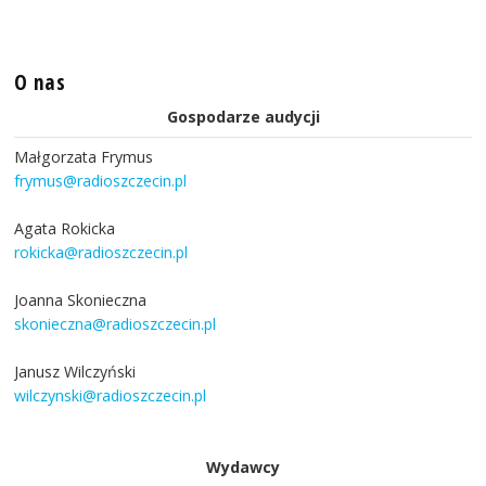
O nas
Gospodarze audycji
Małgorzata Frymus
frymus@radioszczecin.pl
Agata Rokicka
rokicka@radioszczecin.pl
Joanna Skonieczna
skonieczna@radioszczecin.pl
Janusz Wilczyński
wilczynski@radioszczecin.pl
Wydawcy