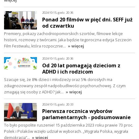
2024-10-15, godz. 20:36
Ponad 20 filmów w pięć dni. SEFF już
od czwartku
Premiery, pokazy zachodniopomorskich szortów, filmowe lekcje
historii, rozmowy z twórcami. Jaka będzie tegoroczna edycja Szczecin
Film Festiwalu, która rozpocznie…
» więcej
2024-10-15, godz. 20:36
Od 20 lat pomagają dzieciom z
ADHD i ich rodzicom
Szacuje się, że 8% dzieci i młodzieży oraz 5% dorosłych ma
zdiagnozowany zespół nadpobudliwości psychoruchowej. Z czym
zmagają się osoby z ADHD? Jak…
» więcej
2024-10-15, godz. 20:33
Pierwsza rocznica wyborów
parlamentarnych - podsumowanie
To było pospolite ruszenie! 15 października 2023 roku prawie 73 proc.
Polek i Polaków wzięło udział w wyborach. „Wygrała Polska, wygrała
demokracja”…
» więcej