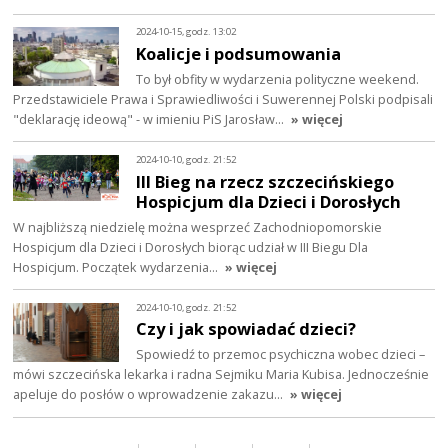
2024-10-15, godz. 13:02
Koalicje i podsumowania
To był obfity w wydarzenia polityczne weekend.
Przedstawiciele Prawa i Sprawiedliwości i Suwerennej Polski podpisali
"deklarację ideową" - w imieniu PiS Jarosław…
» więcej
2024-10-10, godz. 21:52
III Bieg na rzecz szczecińskiego
Hospicjum dla Dzieci i Dorosłych
W najbliższą niedzielę można wesprzeć Zachodniopomorskie
Hospicjum dla Dzieci i Dorosłych biorąc udział w III Biegu Dla
Hospicjum. Początek wydarzenia…
» więcej
2024-10-10, godz. 21:52
Czy i jak spowiadać dzieci?
Spowiedź to przemoc psychiczna wobec dzieci –
mówi szczecińska lekarka i radna Sejmiku Maria Kubisa. Jednocześnie
apeluje do posłów o wprowadzenie zakazu…
» więcej