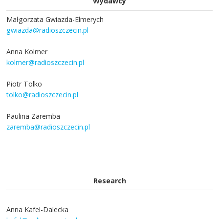
Wydawcy
Małgorzata Gwiazda-Elmerych
gwiazda@radioszczecin.pl
Anna Kolmer
kolmer@radioszczecin.pl
Piotr Tolko
tolko@radioszczecin.pl
Paulina Zaremba
zaremba@radioszczecin.pl
Research
Anna Kafel-Dalecka