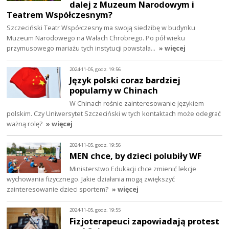
dalej z Muzeum Narodowym i
Teatrem Współczesnym?
Szczeciński Teatr Współczesny ma swoją siedzibę w budynku
Muzeum Narodowego na Wałach Chrobrego. Po pół wieku
przymusowego mariażu tych instytucji powstała…
» więcej
2024-11-05, godz. 19:56
Język polski coraz bardziej
popularny w Chinach
W Chinach rośnie zainteresowanie językiem
polskim. Czy Uniwersytet Szczeciński w tych kontaktach może odegrać
ważną rolę?
» więcej
2024-11-05, godz. 19:56
MEN chce, by dzieci polubiły WF
Ministerstwo Edukacji chce zmienić lekcje
wychowania fizycznego. Jakie działania mogą zwiększyć
zainteresowanie dzieci sportem?
» więcej
2024-11-05, godz. 19:55
Fizjoterapeuci zapowiadają protest