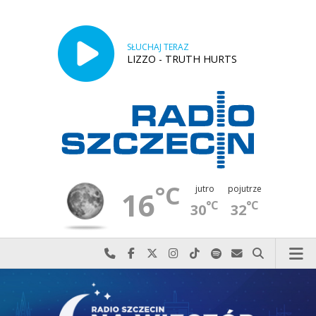
SŁUCHAJ TERAZ
LIZZO - TRUTH HURTS
°C
jutro
pojutrze
16
°C
°C
30
32
Najlepiej po prostu do nas zadzwoń
Odwiedź nas na Facebook-u
Odwiedź nas na X
Odwiedź nas na Instagram-ie
Odwiedź nas na TikTok-u
Szukaj nas na Spotify
Wyślij do nas w
Szukaj