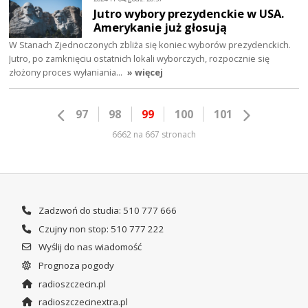
Jutro wybory prezydenckie w USA.
Amerykanie już głosują
W Stanach Zjednoczonych zbliża się koniec wyborów prezydenckich.
Jutro, po zamknięciu ostatnich lokali wyborczych, rozpocznie się
złożony proces wyłaniania…
» więcej
97
98
99
100
101
6662 na 667 stronach
Zadzwoń do studia: 510 777 666
Czujny non stop: 510 777 222
Wyślij do nas wiadomość
Prognoza pogody
radioszczecin.pl
radioszczecinextra.pl