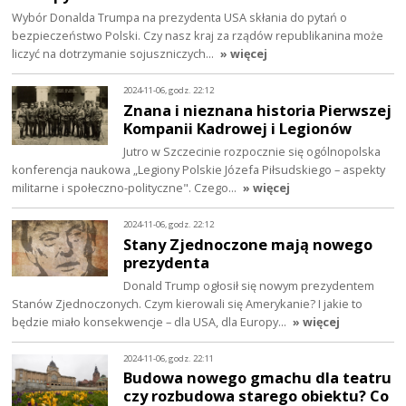
Wybór Donalda Trumpa na prezydenta USA skłania do pytań o
bezpieczeństwo Polski. Czy nasz kraj za rządów republikanina może
liczyć na dotrzymanie sojuszniczych…
» więcej
2024-11-06, godz. 22:12
Znana i nieznana historia Pierwszej
Kompanii Kadrowej i Legionów
Jutro w Szczecinie rozpocznie się ogólnopolska
konferencja naukowa „Legiony Polskie Józefa Piłsudskiego – aspekty
militarne i społeczno-polityczne". Czego…
» więcej
2024-11-06, godz. 22:12
Stany Zjednoczone mają nowego
prezydenta
Donald Trump ogłosił się nowym prezydentem
Stanów Zjednoczonych. Czym kierowali się Amerykanie? I jakie to
będzie miało konsekwencje – dla USA, dla Europy…
» więcej
2024-11-06, godz. 22:11
Budowa nowego gmachu dla teatru
czy rozbudowa starego obiektu? Co