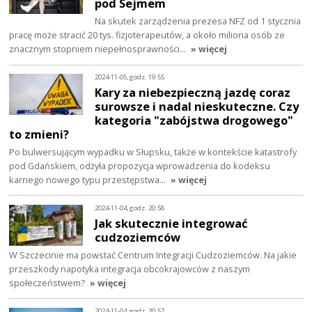
pod Sejmem
Na skutek zarządzenia prezesa NFZ od 1 stycznia
pracę może stracić 20 tys. fizjoterapeutów, a około miliona osób ze
znacznym stopniem niepełnosprawności…
» więcej
2024-11-05, godz. 19:55
Kary za niebezpieczną jazdę coraz
surowsze i nadal nieskuteczne. Czy
kategoria "zabójstwa drogowego"
to zmieni?
Po bulwersującym wypadku w Słupsku, także w kontekście katastrofy
pod Gdańskiem, odżyła propozycja wprowadzenia do kodeksu
karnego nowego typu przestępstwa…
» więcej
2024-11-04, godz. 20:58
Jak skutecznie integrować
cudzoziemców
W Szczecinie ma powstać Centrum Integracji Cudzoziemców. Na jakie
przeszkody napotyka integracja obcokrajowców z naszym
społeczeństwem?
» więcej
2024-11-04, godz. 20:57