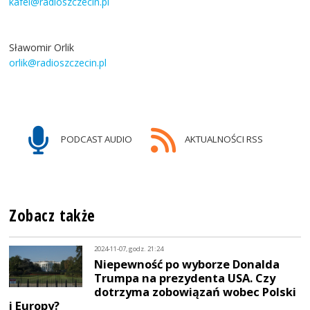
kafel@radioszczecin.pl
Sławomir Orlik
orlik@radioszczecin.pl
PODCAST AUDIO
AKTUALNOŚCI RSS
Zobacz także
2024-11-07, godz. 21:24
Niepewność po wyborze Donalda
Trumpa na prezydenta USA. Czy
dotrzyma zobowiązań wobec Polski
i Europy?