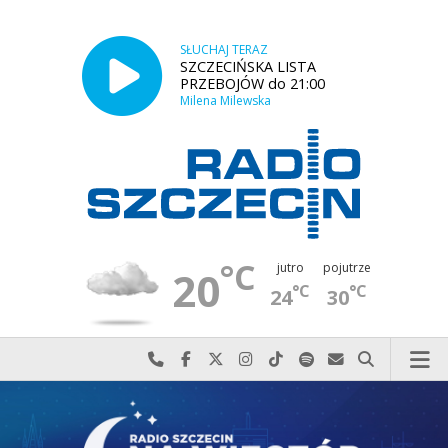
SŁUCHAJ TERAZ
SZCZECIŃSKA LISTA
PRZEBOJÓW do 21:00
Milena Milewska
°C
jutro
pojutrze
20
°C
°C
24
30
Najlepiej po prostu do nas zadzwoń
Odwiedź nas na Facebook-u
Odwiedź nas na X
Odwiedź nas na Instagram-ie
Odwiedź nas na TikTok-u
Szukaj nas na Spotify
Wyślij do nas w
Szukaj