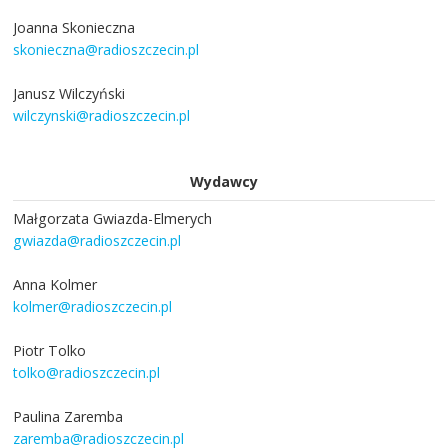
Joanna Skonieczna
skonieczna@radioszczecin.pl
Janusz Wilczyński
wilczynski@radioszczecin.pl
Wydawcy
Małgorzata Gwiazda-Elmerych
gwiazda@radioszczecin.pl
Anna Kolmer
kolmer@radioszczecin.pl
Piotr Tolko
tolko@radioszczecin.pl
Paulina Zaremba
zaremba@radioszczecin.pl