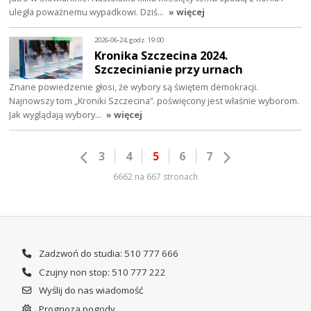
uległa poważnemu wypadkowi. Dziś…
» więcej
2026-06-24, godz. 19:00
Kronika Szczecina 2024.
Szczecinianie przy urnach
Znane powiedzenie głosi, że wybory są świętem demokracji.
Najnowszy tom „Kroniki Szczecina”. poświęcony jest właśnie wyborom.
Jak wyglądają wybory…
» więcej
3
4
5
6
7
6662 na 667 stronach
Zadzwoń do studia: 510 777 666
Czujny non stop: 510 777 222
Wyślij do nas wiadomość
Prognoza pogody