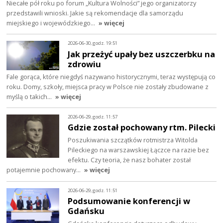
Niecałe pół roku po forum „Kultura Wolności” jego organizatorzy
przedstawili wnioski. Jakie są rekomendacje dla samorządu
miejskiego i wojewódzkiego…
» więcej
2026-06-30, godz. 19:51
Jak przeżyć upały bez uszczerbku na
zdrowiu
Fale gorąca, które niegdyś nazywano historycznymi, teraz występują co
roku. Domy, szkoły, miejsca pracy w Polsce nie zostały zbudowane z
myślą o takich…
» więcej
2026-06-29, godz. 11:57
Gdzie został pochowany rtm. Pilecki
Poszukiwania szczątków rotmistrza Witolda
Pileckiego na warszawskiej Łączce na razie bez
efektu. Czy teoria, że nasz bohater został
potajemnie pochowany…
» więcej
2026-06-29, godz. 11:51
Podsumowanie konferencji w
Gdańsku