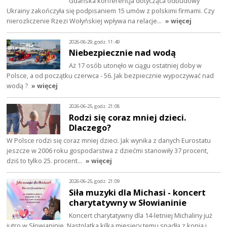
Gdańska konferencja dotycząca odbudowy
Ukrainy zakończyła się podpisaniem 15 umów z polskimi firmami. Czy
nierozliczenie Rzezi Wołyńskiej wpływa na relacje…
» więcej
2026-06-29, godz. 11:49
Niebezpiecznie nad wodą
Aż 17 osób utonęło w ciągu ostatniej doby w
Polsce, a od początku czerwca - 56. Jak bezpiecznie wypoczywać nad
wodą ?
» więcej
2026-06-25, godz. 21:08
Rodzi się coraz mniej dzieci.
Dlaczego?
W Polsce rodzi się coraz mniej dzieci. Jak wynika z danych Eurostatu
jeszcze w 2006 roku gospodarstwa z dziećmi stanowiły 37 procent,
dziś to tylko 25. procent…
» więcej
2026-06-25, godz. 21:09
Siła muzyki dla Michasi - koncert
charytatywny w Słowianinie
Koncert charytatywny dla 14-letniej Michaliny już
jutro w Słowianinie. Nastolatka kilka miesięcy temu spadłą z konia i