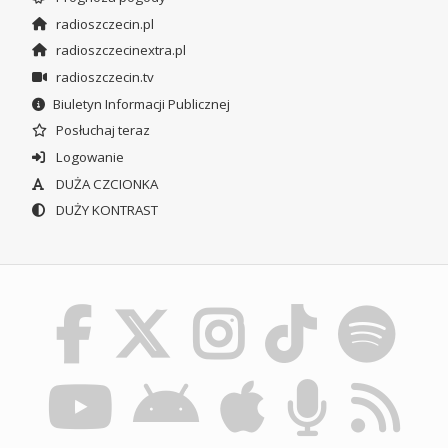
radioszczecin.pl
radioszczecinextra.pl
radioszczecin.tv
Biuletyn Informacji Publicznej
Posłuchaj teraz
Logowanie
DUŻA CZCIONKA
DUŻY KONTRAST