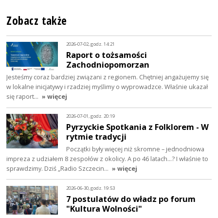
Zobacz także
2026-07-02, godz. 14:21
Raport o tożsamości
Zachodniopomorzan
Jesteśmy coraz bardziej związani z regionem. Chętniej angażujemy się
w lokalne inicjatywy i rzadziej myślimy o wyprowadzce. Właśnie ukazał
się raport…
» więcej
2026-07-01, godz. 20:19
Pyrzyckie Spotkania z Folklorem - W
rytmie tradycji
Początki były więcej niż skromne – jednodniowa
impreza z udziałem 8 zespołów z okolicy. A po 46 latach…? I właśnie to
sprawdzimy. Dziś „Radio Szczecin…
» więcej
2026-06-30, godz. 19:53
7 postulatów do władz po forum
"Kultura Wolności"