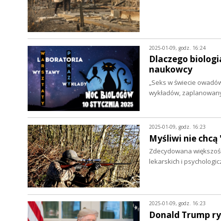
2025-01-09, godz. 16:24
Dlaczego biologi
naukowcy
„Seks w świecie owadów”
wykładów, zaplanowany
2025-01-09, godz. 16:23
Myśliwi nie chc
Zdecydowana większość
lekarskich i psychologi
2025-01-09, godz. 16:23
Donald Trump ry