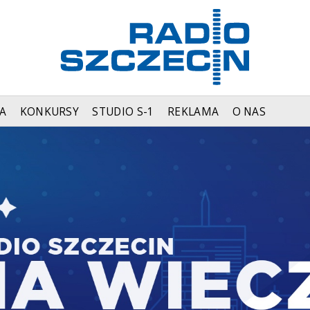
A
KONKURSY
STUDIO S-1
REKLAMA
O NAS