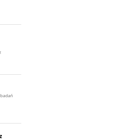
z
h badań
z