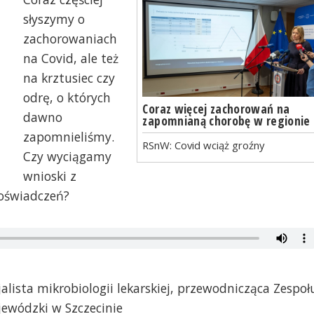
słyszymy o
zachorowaniach
na Covid, ale też
na krztusiec czy
odrę, o których
Coraz więcej zachorowań na
dawno
zapomnianą chorobę w regionie
zapomnieliśmy.
RSnW: Covid wciąż groźny
Czy wyciągamy
wnioski z
oświadczeń?
alista mikrobiologii lekarskiej, przewodnicząca Zespoł
jewódzki w Szczecinie