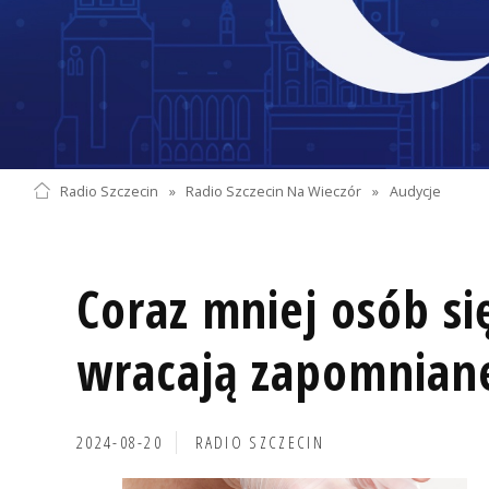
Radio Szczecin
»
Radio Szczecin Na Wieczór
»
Audycje
Coraz mniej osób się
wracają zapomnian
2024-08-20
RADIO SZCZECIN