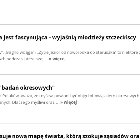
a jest fascynująca - wyjaśnią młodzieży szczecińscy
, „Bagno wciąga” i „Życie jezior od noworodka do staruszka” to niektóre 
ch podczas jutrzejszej…
» więcej
ą "badań okresowych"
 Polaków uważa, że myśliwi powinni być objęci obowiązkiem okresowyc
cznych. Dlaczego myśliwi oraz…
» więcej
suje nową mapę świata, którą szokuje sąsiadów ora