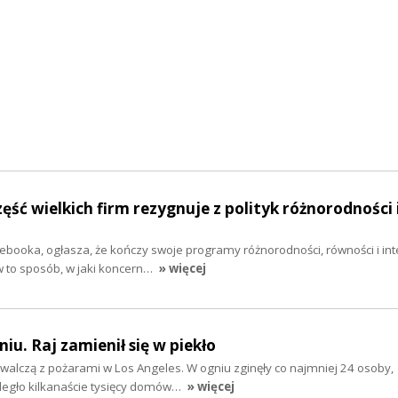
ęść wielkich firm rezygnuje z polityk różnorodności 
acebooka, ogłasza, że kończy swoje programy różnorodności, równości i inte
to sposób, w jaki koncern…
» więcej
iu. Raj zamienił się w piekło
 walczą z pożarami w Los Angeles. W ogniu zginęły co najmniej 24 osoby,
legło kilkanaście tysięcy domów…
» więcej