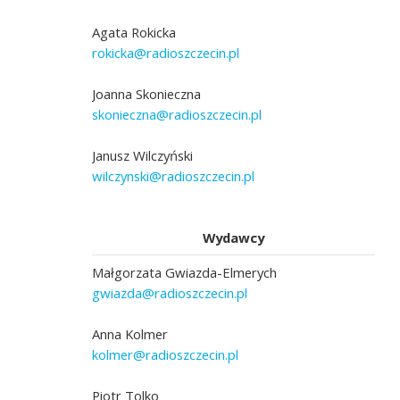
Agata Rokicka
rokicka@radioszczecin.pl
Joanna Skonieczna
skonieczna@radioszczecin.pl
Janusz Wilczyński
wilczynski@radioszczecin.pl
Wydawcy
Małgorzata Gwiazda-Elmerych
gwiazda@radioszczecin.pl
Anna Kolmer
kolmer@radioszczecin.pl
Piotr Tolko