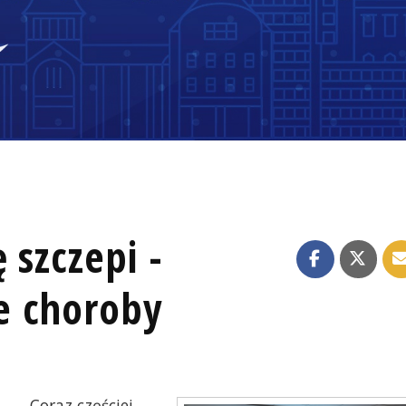
 szczepi -
e choroby
Coraz częściej