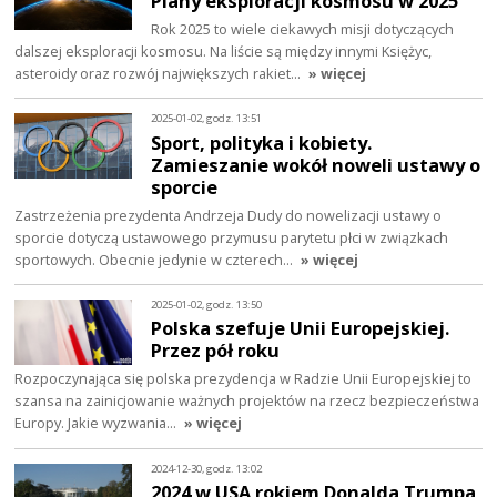
Plany eksploracji kosmosu w 2025
Rok 2025 to wiele ciekawych misji dotyczących
dalszej eksploracji kosmosu. Na liście są między innymi Księżyc,
asteroidy oraz rozwój największych rakiet…
» więcej
2025-01-02, godz. 13:51
Sport, polityka i kobiety.
Zamieszanie wokół noweli ustawy o
sporcie
Zastrzeżenia prezydenta Andrzeja Dudy do nowelizacji ustawy o
sporcie dotyczą ustawowego przymusu parytetu płci w związkach
sportowych. Obecnie jedynie w czterech…
» więcej
2025-01-02, godz. 13:50
Polska szefuje Unii Europejskiej.
Przez pół roku
Rozpoczynająca się polska prezydencja w Radzie Unii Europejskiej to
szansa na zainicjowanie ważnych projektów na rzecz bezpieczeństwa
Europy. Jakie wyzwania…
» więcej
2024-12-30, godz. 13:02
2024 w USA rokiem Donalda Trumpa