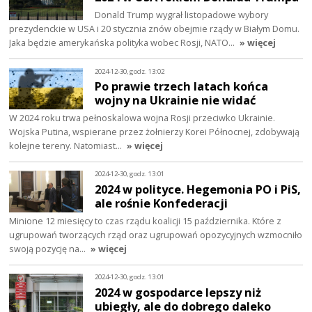
Donald Trump wygrał listopadowe wybory
prezydenckie w USA i 20 stycznia znów obejmie rządy w Białym Domu.
Jaka będzie amerykańska polityka wobec Rosji, NATO…
» więcej
2024-12-30, godz. 13:02
Po prawie trzech latach końca
wojny na Ukrainie nie widać
W 2024 roku trwa pełnoskalowa wojna Rosji przeciwko Ukrainie.
Wojska Putina, wspierane przez żołnierzy Korei Północnej, zdobywają
kolejne tereny. Natomiast…
» więcej
2024-12-30, godz. 13:01
2024 w polityce. Hegemonia PO i PiS,
ale rośnie Konfederacji
Minione 12 miesięcy to czas rządu koalicji 15 października. Które z
ugrupowań tworzących rząd oraz ugrupowań opozycyjnych wzmocniło
swoją pozycję na…
» więcej
2024-12-30, godz. 13:01
2024 w gospodarce lepszy niż
ubiegły, ale do dobrego daleko