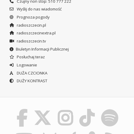
Czujny non stop: 510 777 222
Wyślij do nas wiadomość
Prognoza pogody
radioszczecin.pl
radioszczecinextra.pl
radioszczecin.tv
Biuletyn Informacji Publicznej
Posłuchaj teraz
Logowanie
DUŻA CZCIONKA
DUŻY KONTRAST