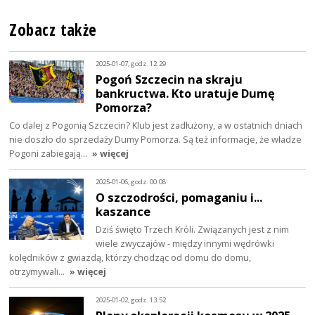
Zobacz także
2025-01-07, godz. 12:29
Pogoń Szczecin na skraju
bankructwa. Kto uratuje Dumę
Pomorza?
Co dalej z Pogonią Szczecin? Klub jest zadłużony, a w ostatnich dniach
nie doszło do sprzedaży Dumy Pomorza. Są też informacje, że władze
Pogoni zabiegają…
» więcej
2025-01-06, godz. 00:08
O szczodrości, pomaganiu i...
kaszance
Dziś święto Trzech Króli. Związanych jest z nim
wiele zwyczajów - między innymi wędrówki
kolędników z gwiazdą, którzy chodząc od domu do domu,
otrzymywali…
» więcej
2025-01-02, godz. 13:52