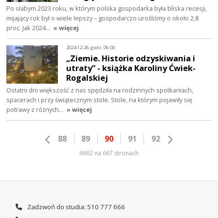
Po słabym 2023 roku, w którym polska gospodarka była bliska recesji,
mijający rok był o wiele lepszy – gospodarczo urośliśmy o około 2,8
proc. Jak 2024…
» więcej
2024-12-26, godz. 06:00
„Ziemie. Historie odzyskiwania i
utraty” - książka Karoliny Ćwiek-
Rogalskiej
Ostatni dni większość z nas spędziła na rodzinnych spotkaniach,
spacerach i przy świątecznym stole. Stole, na którym pojawiły się
potrawy z różnych…
» więcej
88
89
90
91
92
6662 na 667 stronach
Zadzwoń do studia: 510 777 666