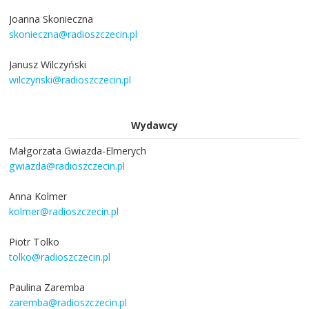
Joanna Skonieczna
skonieczna@radioszczecin.pl
Janusz Wilczyński
wilczynski@radioszczecin.pl
Wydawcy
Małgorzata Gwiazda-Elmerych
gwiazda@radioszczecin.pl
Anna Kolmer
kolmer@radioszczecin.pl
Piotr Tolko
tolko@radioszczecin.pl
Paulina Zaremba
zaremba@radioszczecin.pl