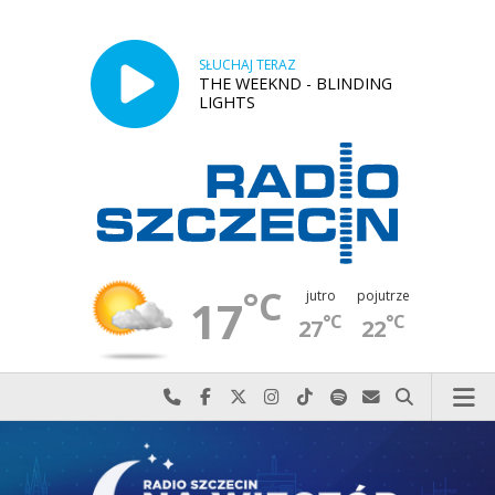
SŁUCHAJ TERAZ
THE WEEKND - BLINDING
LIGHTS
°C
jutro
pojutrze
17
°C
°C
27
22
Najlepiej po prostu do nas zadzwoń
Odwiedź nas na Facebook-u
Odwiedź nas na X
Odwiedź nas na Instagram-ie
Odwiedź nas na TikTok-u
Szukaj nas na Spotify
Wyślij do nas w
Szukaj