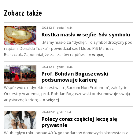
Zobacz także
2024-12-11, godz. 14:44
Kostka masła w sejfie. Siła symbolu
„Mamy masło za "dychę". To symbol drożyzny pod
rządami Donalda Tuska” - powiedział szef klubu PiS Mariusz
Błaszczak. Zapomniał, że za czasów rządów…
» więcej
2024-12-11, godz. 14:44
Prof. Bohdan Boguszewski
podsumowuje karierę
Współtwórca i dyrektor festiwalu „Sacrum Non Profanum”, założyciel
Orkiestry Academia, prof. Bohdan Boguszewski podsumowuje swoją
artystyczną karierę…
» więcej
2024-12-11, godz. 14:43
Polacy coraz częściej leczą się
prywatnie
W ubiegłym roku ponad 40 % gospodarstw domowych skorzystało z