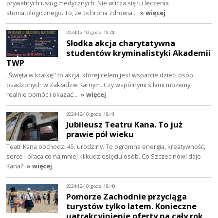
prywatnych usług medycznych. Nie wlicza się tu leczenia
stomatologicznego. To, że ochrona zdrowia…
» więcej
2024-12-10, godz. 18:41
Słodka akcja charytatywna
studentów kryminalistyki Akademii
TWP
„Święta w kratkę" to akcja, której celem jest wsparcie dzieci osób
osadzonych w Zakładzie Karnym. Czy wspólnymi siłami możemy
realnie pomóc i okazać…
» więcej
2024-12-10, godz. 18:41
Jubileusz Teatru Kana. To już
prawie pół wieku
Teatr Kana obchodzi 45. urodziny. To ogromna energia, kreatywność,
serce i praca co najmniej kilkudziesięciu osób. Co Szczecinowi daje
Kana?
» więcej
2024-12-10, godz. 18:40
Pomorze Zachodnie przyciąga
turystów tylko latem. Konieczne
uatrakcyjnienie oferty na cały rok