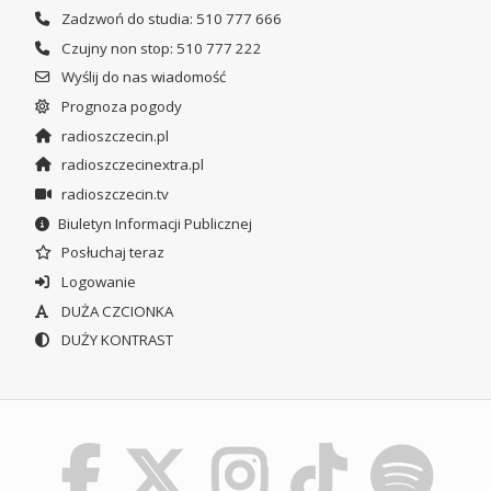
Zadzwoń do studia: 510 777 666
Czujny non stop: 510 777 222
Wyślij do nas wiadomość
Prognoza pogody
radioszczecin.pl
radioszczecinextra.pl
radioszczecin.tv
Biuletyn Informacji Publicznej
Posłuchaj teraz
Logowanie
DUŻA CZCIONKA
DUŻY KONTRAST