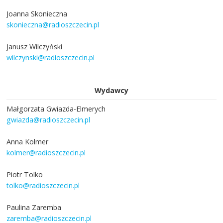
Joanna Skonieczna
skonieczna@radioszczecin.pl
Janusz Wilczyński
wilczynski@radioszczecin.pl
Wydawcy
Małgorzata Gwiazda-Elmerych
gwiazda@radioszczecin.pl
Anna Kolmer
kolmer@radioszczecin.pl
Piotr Tolko
tolko@radioszczecin.pl
Paulina Zaremba
zaremba@radioszczecin.pl