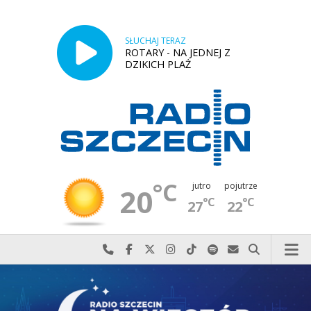
SŁUCHAJ TERAZ
ROTARY - NA JEDNEJ Z
DZIKICH PLAŻ
°C
jutro
pojutrze
20
°C
°C
27
22
Najlepiej po prostu do nas zadzwoń
Odwiedź nas na Facebook-u
Odwiedź nas na X
Odwiedź nas na Instagram-ie
Odwiedź nas na TikTok-u
Szukaj nas na Spotify
Wyślij do nas w
Szukaj