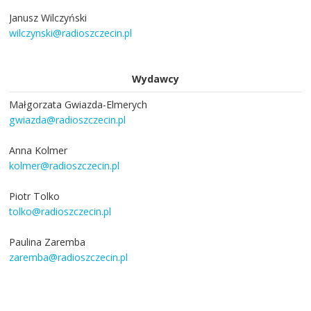
Janusz Wilczyński
wilczynski@radioszczecin.pl
Wydawcy
Małgorzata Gwiazda-Elmerych
gwiazda@radioszczecin.pl
Anna Kolmer
kolmer@radioszczecin.pl
Piotr Tolko
tolko@radioszczecin.pl
Paulina Zaremba
zaremba@radioszczecin.pl