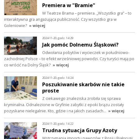
Premiera w "Bramie"
W Teatrze Brama – premiera. „Wszystko gra” – to
interaktywna gra angażująca publiczność. Czy wszystko gra w
Goleniowie?
» więcej
2024-11-20, godz. 14:29
Jak pomóc Dolnemu Śląskowi?
Odwołania pobytów i wycieczek w południowo-
zachodniej Polsce – to efekt wrześniowej powodzi. Czy turyści mają po
co wrócić na Dolny Śląsk?
» więcej
2024-11-20, godz. 14:24
Poszukiwanie skarbów nie takie
proste
Z ciekawego znaleziska zrobiła się sprawa
kryminalna. Odnalezione w Gryfinie zabytki z epoki brązu zostały
pozyskane nielegalnie. Kto, gdzie i na jakich zasadach…
» więcej
2024-11-20, godz. 14:22
Trudna sytuacja Grupy Azoty
Wstrzymania importu nawozów z Rosji i Białorusi