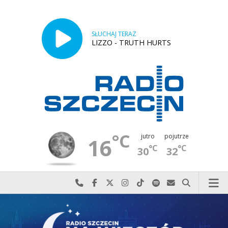
SŁUCHAJ TERAZ
LIZZO - TRUTH HURTS
°C
jutro
pojutrze
16
°C
°C
30
32
Najlepiej po prostu do nas zadzwoń
Odwiedź nas na Facebook-u
Odwiedź nas na X
Odwiedź nas na Instagram-ie
Odwiedź nas na TikTok-u
Szukaj nas na Spotify
Wyślij do nas w
Szukaj