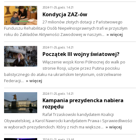
2024-11-25, godz. 14:21
Kondycja ZAZ-ów
27 milionów złotych dotacji z Państwowego
Funduszu Rehabilitacji Osób Niepełnosprawnych trafi w przyszłym
roku do Zakładów Aktywności Zawodowej w naszym…
» więcej
2024-11-25, godz. 14:21
Początek III wojny światowej?
Włączenie wojsk Korei Północnej do walk po
stronie Rosji, użycie przez Putina pocisku
balistycznego do ataku na ukraińskim terytorium, ostrzeliwanie
Federacji…
» więcej
2024-11-25, godz. 14:21
Kampania prezydencka nabiera
rozpędu
Rafał Trzaskowski kandydatem Koalicji
Obywatelskiej, a Karol Nawrocki kandydatem Prawa i Sprawiedliwości
w wyborach prezydenckich. Który z nich ma większe…
» więcej
2024-11-21, godz. 13:44