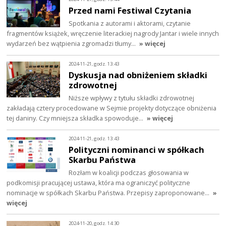
Przed nami Festiwal Czytania
Spotkania z autorami i aktorami, czytanie
fragmentów książek, wręczenie literackiej nagrody Jantar i wiele innych
wydarzeń bez wątpienia zgromadzi tłumy…
» więcej
2024-11-21, godz. 13:43
Dyskusja nad obniżeniem składki
zdrowotnej
Niższe wpływy z tytułu składki zdrowotnej
zakładają cztery procedowane w Sejmie projekty dotyczące obniżenia
tej daniny. Czy mniejsza składka spowoduje…
» więcej
2024-11-21, godz. 13:43
Polityczni nominanci w spółkach
Skarbu Państwa
Rozłam w koalicji podczas głosowania w
podkomisji pracującej ustawa, która ma ograniczyć polityczne
nominacje w spółkach Skarbu Państwa. Przepisy zaproponowane…
»
więcej
2024-11-20, godz. 14:30