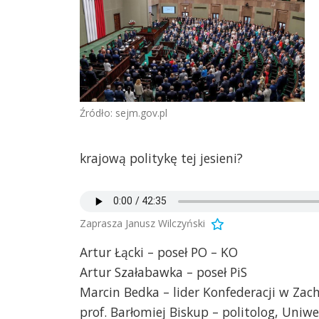
Źródło: sejm.gov.pl
krajową politykę tej jesieni?
Zaprasza Janusz Wilczyński
Artur Łącki – poseł PO – KO
Artur Szałabawka – poseł PiS
Marcin Bedka – lider Konfederacji w Z
prof. Barłomiej Biskup – politolog, Uniw