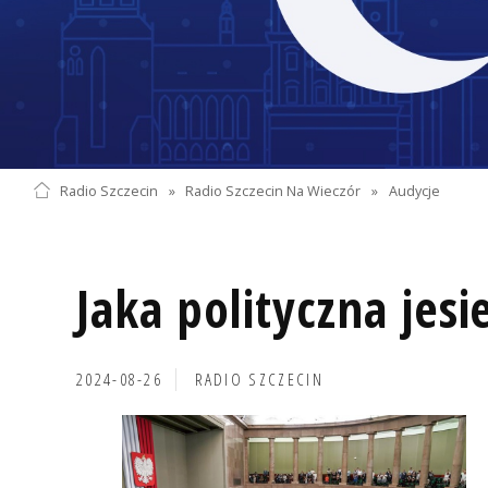
Radio Szczecin
»
Radio Szczecin Na Wieczór
»
Audycje
Jaka polityczna jesi
2024-08-26
RADIO SZCZECIN