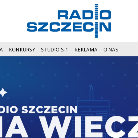
A
KONKURSY
STUDIO S-1
REKLAMA
O NAS