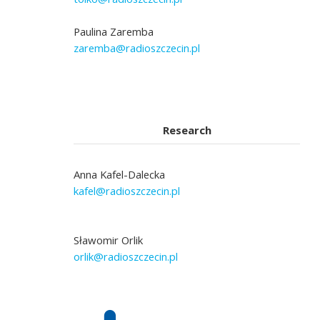
Paulina Zaremba
zaremba@radioszczecin.pl
Research
Anna Kafel-Dalecka
kafel@radioszczecin.pl
Sławomir Orlik
orlik@radioszczecin.pl