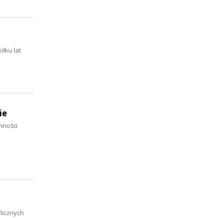
lku lat
ie
mności
licznych