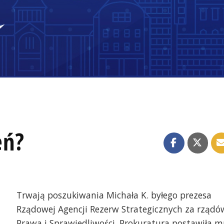
eń?
Trwają poszukiwania Michała K. byłego prezesa
Rządowej Agencji Rezerw Strategicznych za rządó
Prawa i Sprawiedliwości. Prokuratura postawiła m