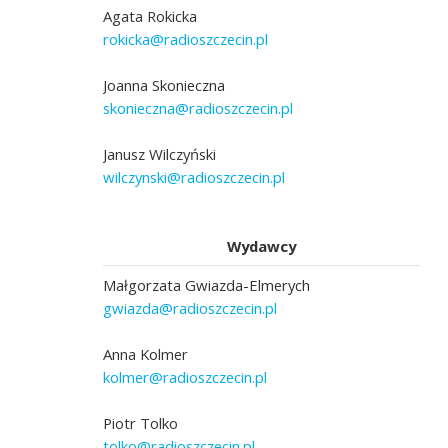
Agata Rokicka
rokicka@radioszczecin.pl
Joanna Skonieczna
skonieczna@radioszczecin.pl
Janusz Wilczyński
wilczynski@radioszczecin.pl
Wydawcy
Małgorzata Gwiazda-Elmerych
gwiazda@radioszczecin.pl
Anna Kolmer
kolmer@radioszczecin.pl
Piotr Tolko
tolko@radioszczecin.pl