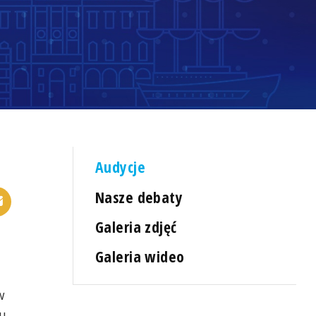
Audycje
Nasze debaty
Galeria zdjęć
Galeria wideo
w
u