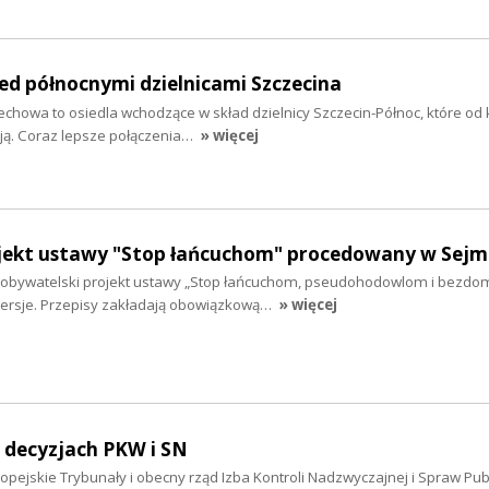
ed północnymi dzielnicami Szczecina
echowa to osiedla wchodzące w skład dzielnicy Szczecin-Północ, które od ki
ają. Coraz lepsze połączenia…
» więcej
jekt ustawy "Stop łańcuchom" procedowany w Sejm
obywatelski projekt ustawy „Stop łańcuchom, pseudohodowlom i bezdo
wersje. Przepisy zakładają obowiązkową…
» więcej
 decyzjach PKW i SN
pejskie Trybunały i obecny rząd Izba Kontroli Nadzwyczajnej i Spraw Pub