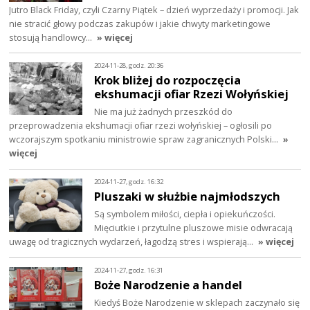
Jutro Black Friday, czyli Czarny Piątek – dzień wyprzedaży i promocji. Jak
nie stracić głowy podczas zakupów i jakie chwyty marketingowe
stosują handlowcy…
» więcej
2024-11-28, godz. 20:36
Krok bliżej do rozpoczęcia
ekshumacji ofiar Rzezi Wołyńskiej
Nie ma już żadnych przeszkód do
przeprowadzenia ekshumacji ofiar rzezi wołyńskiej – ogłosili po
wczorajszym spotkaniu ministrowie spraw zagranicznych Polski…
»
więcej
2024-11-27, godz. 16:32
Pluszaki w służbie najmłodszych
Są symbolem miłości, ciepła i opiekuńczości.
Mięciutkie i przytulne pluszowe misie odwracają
uwagę od tragicznych wydarzeń, łagodzą stres i wspierają…
» więcej
2024-11-27, godz. 16:31
Boże Narodzenie a handel
Kiedyś Boże Narodzenie w sklepach zaczynało się