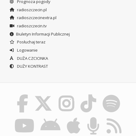
Prognoza pogody
radioszczecin.pl
radioszczecinextra.pl
radioszczecin.tv
Biuletyn Informacji Publicznej
Posłuchaj teraz
Logowanie
DUŻA CZCIONKA
DUŻY KONTRAST