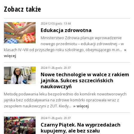
Zobacz także
2024-12-03, godz. 13:44
Edukacja zdrowotna
Ministerstwo Zdrowia planuje wprowadzenie
nowego przedmiotu – edukacji zdrowotnej – w
klasach IV–VIII od przyszłego roku szkolnego, obejmującego m.in…
»
więcej
2024-11-28, godz. 20:37
Nowe technologie w walce z rakiem
jajnika. Sukces szczecińskich
naukowczyń
Metodę podawania leku bezpośrednio do komórek nowotworowych
jajnika bez oddziaływania na zdrowe komórki opracowała wraz z
zespołem naukowczyni z ZUT. Kiedy…
» więcej
2024-11-28, godz. 20:37
Czarny Piątek. Na wyprzedażach
kupujemy, ale bez szału