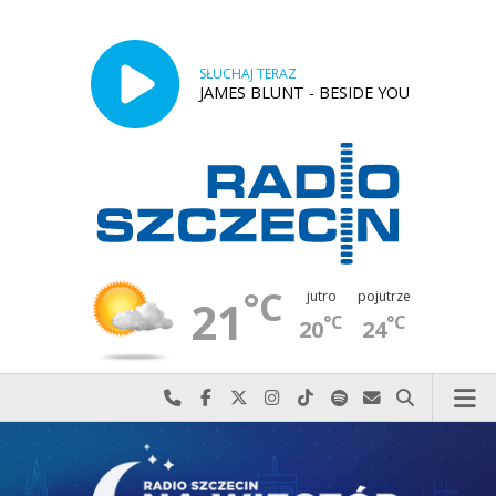
SŁUCHAJ TERAZ
JAMES BLUNT - BESIDE YOU
°C
jutro
pojutrze
21
°C
°C
20
24
Najlepiej po prostu do nas zadzwoń
Odwiedź nas na Facebook-u
Odwiedź nas na X
Odwiedź nas na Instagram-ie
Odwiedź nas na TikTok-u
Szukaj nas na Spotify
Wyślij do nas w
Szukaj