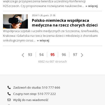
większego przyspieszenia twierdza uczestnicy Konferencji
H2Szczecin. Czy proponowane rozwiązanie naukowców…
» więcej
2024-11-26, godz. 21:58
Polsko-niemiecka współpraca
medyczna na rzecz chorych dzieci
Współpraca szpitali i uczelni medycznych ze Szczecina, Greifswaldu,
Krakowa i Gdańska na rzecz leczenia dzieci i młodzieży z chorobami
onkologicznymi coraz…
» więcej
93
94
95
96
97
6662 na 667 stronach
Zadzwoń do studia: 510 777 666
Czujny non stop: 510 777 222
Wyślij do nas wiadomość