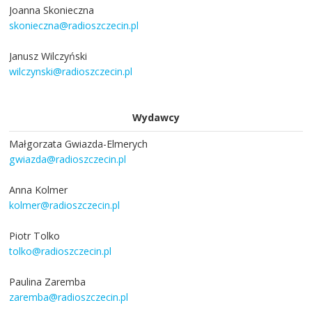
Joanna Skonieczna
skonieczna@radioszczecin.pl
Janusz Wilczyński
wilczynski@radioszczecin.pl
Wydawcy
Małgorzata Gwiazda-Elmerych
gwiazda@radioszczecin.pl
Anna Kolmer
kolmer@radioszczecin.pl
Piotr Tolko
tolko@radioszczecin.pl
Paulina Zaremba
zaremba@radioszczecin.pl