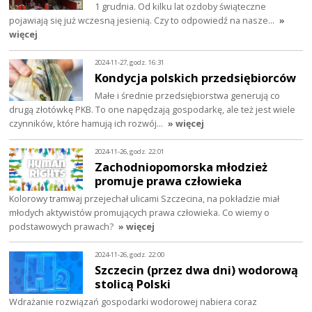
1 grudnia. Od kilku lat ozdoby świąteczne
pojawiają się już wczesną jesienią. Czy to odpowiedź na nasze…
»
więcej
2024-11-27, godz. 16:31
Kondycja polskich przedsiębiorców
Małe i średnie przedsiębiorstwa generują co
drugą złotówkę PKB. To one napędzają gospodarkę, ale też jest wiele
czynników, które hamują ich rozwój…
» więcej
2024-11-26, godz. 22:01
Zachodniopomorska młodzież
promuje prawa człowieka
Kolorowy tramwaj przejechał ulicami Szczecina, na pokładzie miał
młodych aktywistów promujących prawa człowieka. Co wiemy o
podstawowych prawach?
» więcej
2024-11-26, godz. 22:00
Szczecin (przez dwa dni) wodorową
stolicą Polski
Wdrażanie rozwiązań gospodarki wodorowej nabiera coraz