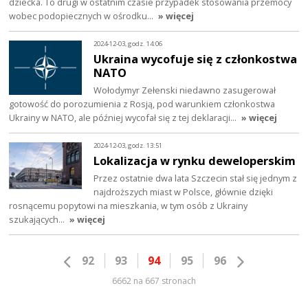
dziecka. To drugi w ostatnim czasie przypadek stosowania przemocy
wobec podopiecznych w ośrodku…
» więcej
2024-12-03, godz. 14:06
Ukraina wycofuje się z członkostwa
NATO
Wołodymyr Zełenski niedawno zasugerował
gotowość do porozumienia z Rosją, pod warunkiem członkostwa
Ukrainy w NATO, ale później wycofał się z tej deklaracji…
» więcej
2024-12-03, godz. 13:51
Lokalizacja w rynku deweloperskim
Przez ostatnie dwa lata Szczecin stał się jednym z
najdroższych miast w Polsce, głównie dzięki
rosnącemu popytowi na mieszkania, w tym osób z Ukrainy
szukających…
» więcej
92
93
94
95
96
6662 na 667 stronach