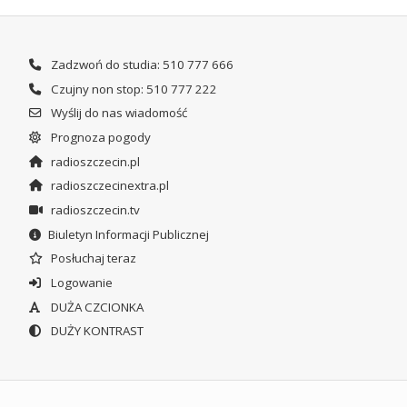
Zadzwoń do studia: 510 777 666
Czujny non stop: 510 777 222
Wyślij do nas wiadomość
Prognoza pogody
radioszczecin.pl
radioszczecinextra.pl
radioszczecin.tv
Biuletyn Informacji Publicznej
Posłuchaj teraz
Logowanie
DUŻA CZCIONKA
DUŻY KONTRAST