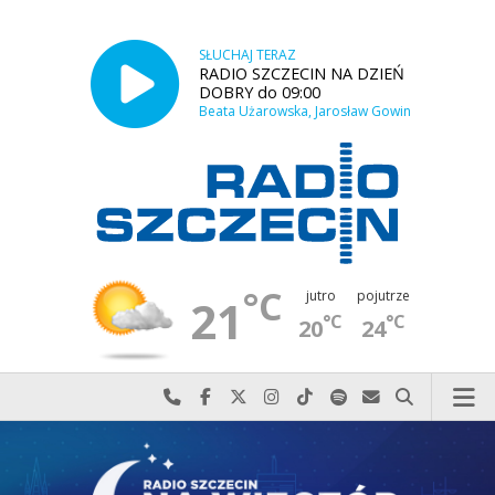
SŁUCHAJ TERAZ
RADIO SZCZECIN NA DZIEŃ
DOBRY do 09:00
Beata Użarowska, Jarosław Gowin
°C
jutro
pojutrze
21
°C
°C
20
24
Najlepiej po prostu do nas zadzwoń
Odwiedź nas na Facebook-u
Odwiedź nas na X
Odwiedź nas na Instagram-ie
Odwiedź nas na TikTok-u
Szukaj nas na Spotify
Wyślij do nas w
Szukaj