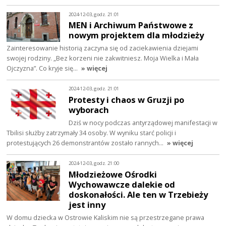
2024-12-03, godz. 21:01
MEN i Archiwum Państwowe z
nowym projektem dla młodzieży
Zainteresowanie historią zaczyna się od zaciekawienia dziejami
swojej rodziny. „Bez korzeni nie zakwitniesz. Moja Wielka i Mała
Ojczyzna”. Co kryje się…
» więcej
2024-12-03, godz. 21:01
Protesty i chaos w Gruzji po
wyborach
Dziś w nocy podczas antyrządowej manifestacji w
Tbilisi służby zatrzymały 34 osoby. W wyniku starć policji i
protestujących 26 demonstrantów zostało rannych…
» więcej
2024-12-03, godz. 21:00
Młodzieżowe Ośrodki
Wychowawcze dalekie od
doskonałości. Ale ten w Trzebieży
jest inny
W domu dziecka w Ostrowie Kaliskim nie są przestrzegane prawa