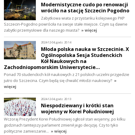
Modernistyczne cudo po renowacji
wróciło na stację Szczecin Pogodno
Zabytkowa wiata z przystanku kolejowego PKP
Szczecin-Pogodno powróciła na swoje stałe miejsce. Czym są dawne
zabytki przemysłowe dla naszego miasta?
» więcej
2024-12-04, godz. 20:14
Młoda polska nauka w Szczecinie. X
Ogólnopolska Sesja Studenckich
Kół Naukowych na
Zachodniopomorskim Uniwersytecie…
Ponad 70 studenckich kół naukowych z 21 polskich uczelni przyjedzie
jutro do Szczecina. Czym będą się chwalić młodzi naukowcy?
»
więcej
2024-12-04, godz. 20:13
Niespodziewany i krótki stan
wojenny w Korei Południowej
Wczoraj Prezydent Korei Południowej ogłosił stan wojenny, po kilku
godzinach tamtejszy parlament zmienił jego decyzję. Czy to tyko
polityczne zamieszanie…
» więcej