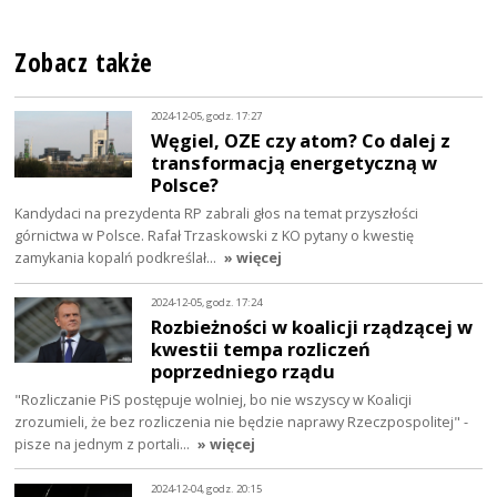
Zobacz także
2024-12-05, godz. 17:27
Węgiel, OZE czy atom? Co dalej z
transformacją energetyczną w
Polsce?
Kandydaci na prezydenta RP zabrali głos na temat przyszłości
górnictwa w Polsce. Rafał Trzaskowski z KO pytany o kwestię
zamykania kopalń podkreślał…
» więcej
2024-12-05, godz. 17:24
Rozbieżności w koalicji rządzącej w
kwestii tempa rozliczeń
poprzedniego rządu
"Rozliczanie PiS postępuje wolniej, bo nie wszyscy w Koalicji
zrozumieli, że bez rozliczenia nie będzie naprawy Rzeczpospolitej" -
pisze na jednym z portali…
» więcej
2024-12-04, godz. 20:15