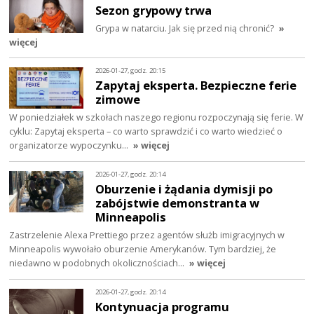
Sezon grypowy trwa
Grypa w natarciu. Jak się przed nią chronić?
»
więcej
2026-01-27, godz. 20:15
Zapytaj eksperta. Bezpieczne ferie
zimowe
W poniedziałek w szkołach naszego regionu rozpoczynają się ferie. W
cyklu: Zapytaj eksperta – co warto sprawdzić i co warto wiedzieć o
organizatorze wypoczynku…
» więcej
2026-01-27, godz. 20:14
Oburzenie i żądania dymisji po
zabójstwie demonstranta w
Minneapolis
Zastrzelenie Alexa Prettiego przez agentów służb imigracyjnych w
Minneapolis wywołało oburzenie Amerykanów. Tym bardziej, że
niedawno w podobnych okolicznościach…
» więcej
2026-01-27, godz. 20:14
Kontynuacja programu