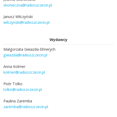
skonieczna@radioszczecin.pl
Janusz Wilczyński
wilczynski@radioszczecin.pl
Wydawcy
Małgorzata Gwiazda-Elmerych
gwiazda@radioszczecin.pl
Anna Kolmer
kolmer@radioszczecin.pl
Piotr Tolko
tolko@radioszczecin.pl
Paulina Zaremba
zaremba@radioszczecin.pl