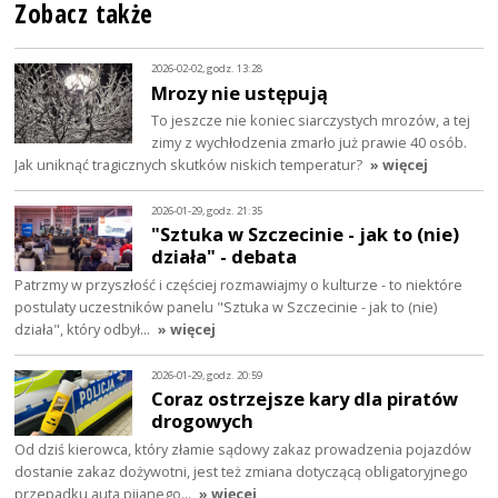
Zobacz także
2026-02-02, godz. 13:28
Mrozy nie ustępują
To jeszcze nie koniec siarczystych mrozów, a tej
zimy z wychłodzenia zmarło już prawie 40 osób.
Jak uniknąć tragicznych skutków niskich temperatur?
» więcej
2026-01-29, godz. 21:35
"Sztuka w Szczecinie - jak to (nie)
działa" - debata
Patrzmy w przyszłość i częściej rozmawiajmy o kulturze - to niektóre
postulaty uczestników panelu "Sztuka w Szczecinie - jak to (nie)
działa", który odbył…
» więcej
2026-01-29, godz. 20:59
Coraz ostrzejsze kary dla piratów
drogowych
Od dziś kierowca, który złamie sądowy zakaz prowadzenia pojazdów
dostanie zakaz dożywotni, jest też zmiana dotyczącą obligatoryjnego
przepadku auta pijanego…
» więcej