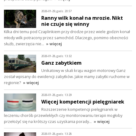
2026-01-29, godz. 20:57
Ranny wilk konał na mrozie. Nikt
nie czuje się winny
Kilka dni temu pod Czaplinkiem przy drodze przez wiele godzin konał
młody wilk potracony przez samochód. Dlaczego, pomimo obecności
służb, zwierzęcia nie…
» więcej
2026-01-28, godz. 13:32
Ganz zabytkiem
Unikatowy w skali kraju wagon motorowy Ganz
został wpisany do ewidencji zabytków. Jakie mamy zabytki ruchome w
regionie?
» więcej
2026-01-28, godz. 13:29
Więcej kompetencji pielęgniarek
Rozszerzenie kompetencji pielęgniarek w
leczeniu chorób przewlekłych czy monitorowaniu terapii mogłoby
przełożyć się na krótszy czas uzyskania porady…
» więcej
2026-01-28, godz. 13:28