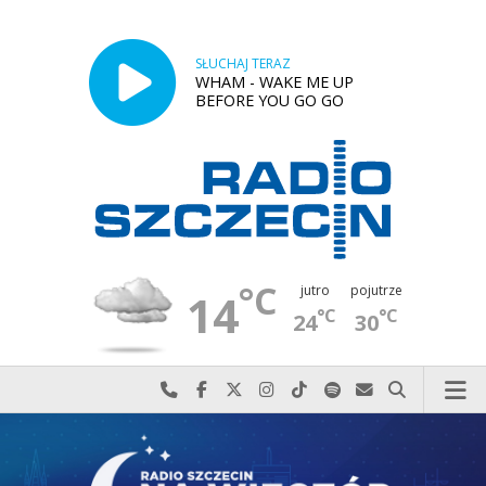
SŁUCHAJ TERAZ
WHAM - WAKE ME UP
BEFORE YOU GO GO
°C
jutro
pojutrze
14
°C
°C
24
30
Najlepiej po prostu do nas zadzwoń
Odwiedź nas na Facebook-u
Odwiedź nas na X
Odwiedź nas na Instagram-ie
Odwiedź nas na TikTok-u
Szukaj nas na Spotify
Wyślij do nas w
Szukaj