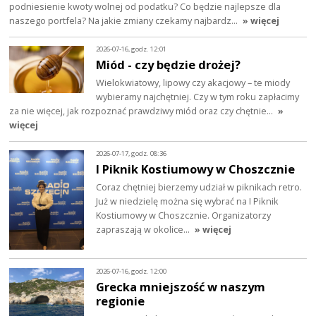
podniesienie kwoty wolnej od podatku? Co będzie najlepsze dla
naszego portfela? Na jakie zmiany czekamy najbardz…
» więcej
2026-07-16, godz. 12:01
Miód - czy będzie drożej?
Wielokwiatowy, lipowy czy akacjowy – te miody
wybieramy najchętniej. Czy w tym roku zapłacimy
za nie więcej, jak rozpoznać prawdziwy miód oraz czy chętnie…
»
więcej
2026-07-17, godz. 08:36
I Piknik Kostiumowy w Choszcznie
Coraz chętniej bierzemy udział w piknikach retro.
Już w niedzielę można się wybrać na I Piknik
Kostiumowy w Choszcznie. Organizatorzy
zapraszają w okolice…
» więcej
2026-07-16, godz. 12:00
Grecka mniejszość w naszym
regionie