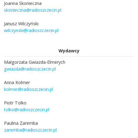
Joanna Skonieczna
skonieczna@radioszczecin.pl
Janusz Wilczyński
wilczynski@radioszczecin.pl
Wydawcy
Małgorzata Gwiazda-Elmerych
gwiazda@radioszczecin.pl
Anna Kolmer
kolmer@radioszczecin.pl
Piotr Tolko
tolko@radioszczecin.pl
Paulina Zaremba
zaremba@radioszczecin.pl