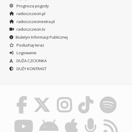
Prognoza pogody
radioszczecin.pl
radioszczecinextra.pl
radioszczecin.tv
Biuletyn Informacji Publicznej
Posłuchaj teraz
Logowanie
DUŻA CZCIONKA
DUŻY KONTRAST