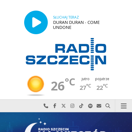
SŁUCHAJ TERAZ
DURAN DURAN - COME
UNDONE
°C
jutro
pojutrze
26
°C
°C
27
22
Najlepiej po prostu do nas zadzwoń
Odwiedź nas na Facebook-u
Odwiedź nas na X
Odwiedź nas na Instagram-ie
Odwiedź nas na TikTok-u
Szukaj nas na Spotify
Wyślij do nas w
Szukaj