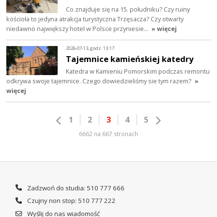
Co znajduje się na 15. południku? Czy ruiny
kościoła to jedyna atrakcja turystyczna Trzęsacza? Czy otwarty
niedawno największy hotel w Polsce przyniesie…
» więcej
2026-07-13, godz. 13:17
Tajemnice kamieńskiej katedry
Katedra w Kamieniu Pomorskim podczas remontu
odkrywa swoje tajemnice. Czego dowiedzieliśmy sie tym razem?
»
więcej
1
2
3
4
5
6662 na 667 stronach
Zadzwoń do studia: 510 777 666
Czujny non stop: 510 777 222
Wyślij do nas wiadomość