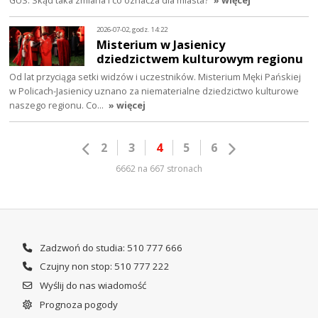
GUS. Skąd taka zmiana i co oznacza dla miasta?
» więcej
2026-07-02, godz. 14:22
Misterium w Jasienicy
dziedzictwem kulturowym regionu
Od lat przyciąga setki widzów i uczestników. Misterium Męki Pańskiej
w Policach-Jasienicy uznano za niematerialne dziedzictwo kulturowe
naszego regionu. Co…
» więcej
2
3
4
5
6
6662 na 667 stronach
Zadzwoń do studia: 510 777 666
Czujny non stop: 510 777 222
Wyślij do nas wiadomość
Prognoza pogody