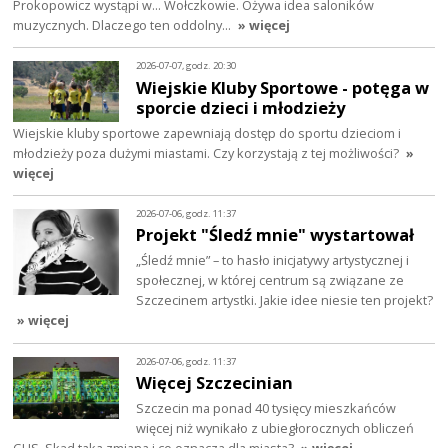
Prokopowicz wystąpi w… Wołczkowie. Ożywa idea saloników
muzycznych. Dlaczego ten oddolny…
» więcej
2026-07-07, godz. 20:30
Wiejskie Kluby Sportowe - potęga w
sporcie dzieci i młodzieży
Wiejskie kluby sportowe zapewniają dostęp do sportu dzieciom i
młodzieży poza dużymi miastami. Czy korzystają z tej możliwości?
»
więcej
2026-07-06, godz. 11:37
Projekt "Śledź mnie" wystartował
„Śledź mnie” – to hasło inicjatywy artystycznej i
społecznej, w której centrum są związane ze
Szczecinem artystki. Jakie idee niesie ten projekt?
» więcej
2026-07-06, godz. 11:37
Więcej Szczecinian
Szczecin ma ponad 40 tysięcy mieszkańców
więcej niż wynikało z ubiegłorocznych obliczeń