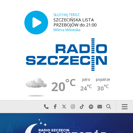
SŁUCHAJ TERAZ
SZCZECIŃSKA LISTA
PRZEBOJÓW do 21:00
Milena Milewska
°C
jutro
pojutrze
20
°C
°C
24
30
Najlepiej po prostu do nas zadzwoń
Odwiedź nas na Facebook-u
Odwiedź nas na X
Odwiedź nas na Instagram-ie
Odwiedź nas na TikTok-u
Szukaj nas na Spotify
Wyślij do nas w
Szukaj