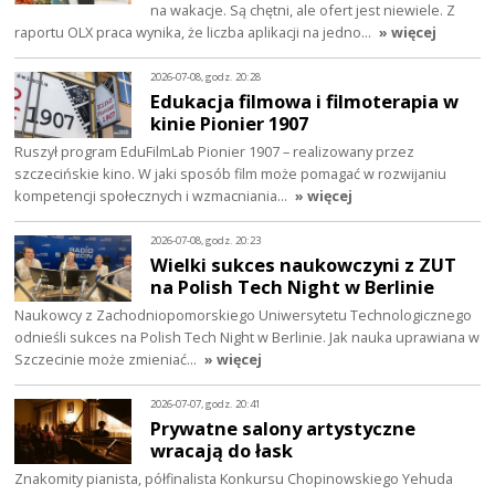
na wakacje. Są chętni, ale ofert jest niewiele. Z
raportu OLX praca wynika, że liczba aplikacji na jedno…
» więcej
2026-07-08, godz. 20:28
Edukacja filmowa i filmoterapia w
kinie Pionier 1907
Ruszył program EduFilmLab Pionier 1907 – realizowany przez
szczecińskie kino. W jaki sposób film może pomagać w rozwijaniu
kompetencji społecznych i wzmacniania…
» więcej
2026-07-08, godz. 20:23
Wielki sukces naukowczyni z ZUT
na Polish Tech Night w Berlinie
Naukowcy z Zachodniopomorskiego Uniwersytetu Technologicznego
odnieśli sukces na Polish Tech Night w Berlinie. Jak nauka uprawiana w
Szczecinie może zmieniać…
» więcej
2026-07-07, godz. 20:41
Prywatne salony artystyczne
wracają do łask
Znakomity pianista, półfinalista Konkursu Chopinowskiego Yehuda