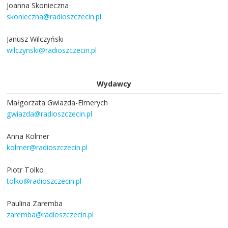
Joanna Skonieczna
skonieczna@radioszczecin.pl
Janusz Wilczyński
wilczynski@radioszczecin.pl
Wydawcy
Małgorzata Gwiazda-Elmerych
gwiazda@radioszczecin.pl
Anna Kolmer
kolmer@radioszczecin.pl
Piotr Tolko
tolko@radioszczecin.pl
Paulina Zaremba
zaremba@radioszczecin.pl