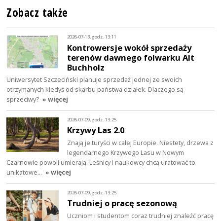
Zobacz także
2026-07-13, godz. 13:11
Kontrowersje wokół sprzedaży
terenów dawnego folwarku Alt
Buchholz
Uniwersytet Szczeciński planuje sprzedaż jednej ze swoich
otrzymanych kiedyś od skarbu państwa działek. Dlaczego są
sprzeciwy?
» więcej
2026-07-09, godz. 13:25
Krzywy Las 2.0
Znają je turyści w całej Europie. Niestety, drzewa z
legendarnego Krzywego Lasu w Nowym
Czarnowie powoli umierają. Leśnicy i naukowcy chcą uratować to
unikatowe…
» więcej
2026-07-09, godz. 13:25
Trudniej o pracę sezonową
Uczniom i studentom coraz trudniej znaleźć pracę