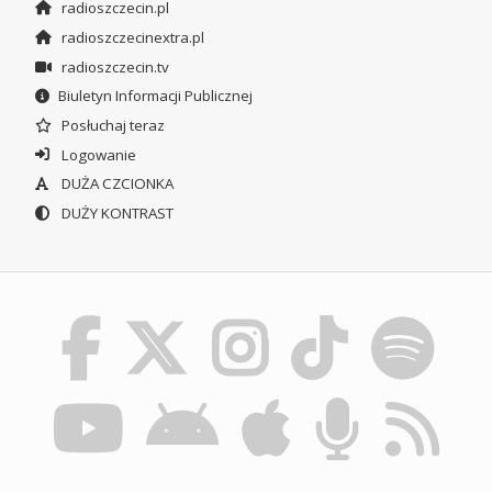
radioszczecin.pl
radioszczecinextra.pl
radioszczecin.tv
Biuletyn Informacji Publicznej
Posłuchaj teraz
Logowanie
DUŻA CZCIONKA
DUŻY KONTRAST