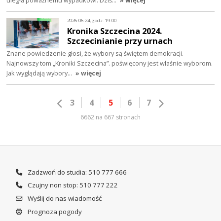
uległa poważnemu wypadkowi. Dziś…
» więcej
2026-06-24, godz. 19:00
Kronika Szczecina 2024.
Szczecinianie przy urnach
Znane powiedzenie głosi, że wybory są świętem demokracji.
Najnowszy tom „Kroniki Szczecina”. poświęcony jest właśnie wyborom.
Jak wyglądają wybory…
» więcej
3
4
5
6
7
6662 na 667 stronach
Zadzwoń do studia: 510 777 666
Czujny non stop: 510 777 222
Wyślij do nas wiadomość
Prognoza pogody