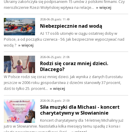
Ukrainy zakończyła się podpisaniem 15 umów z polskimi firmami. Czy
nierozliczenie Rzezi Wołyńskiej wpływa na relacje…
» więcej
2026-06-29, godz. 11:49
Niebezpiecznie nad wodą
Aż 17 osób utonęło w ciągu ostatniej doby w
Polsce, a od początku czerwca - 56. Jak bezpiecznie wypoczywać nad
wodą ?
» więcej
2026-06-25, godz. 21:08
Rodzi się coraz mniej dzieci.
Dlaczego?
W Polsce rodzi się coraz mniej dzieci. Jak wynika z danych Eurostatu
jeszcze w 2006 roku gospodarstwa z dziećmi stanowiły 37 procent,
dziś to tylko 25. procent…
» więcej
2026-06-25, godz. 21:09
Siła muzyki dla Michasi - koncert
charytatywny w Słowianinie
Koncert charytatywny dla 14-letniej Michaliny już
jutro w Słowianinie. Nastolatka kilka miesięcy temu spadłą z konia i