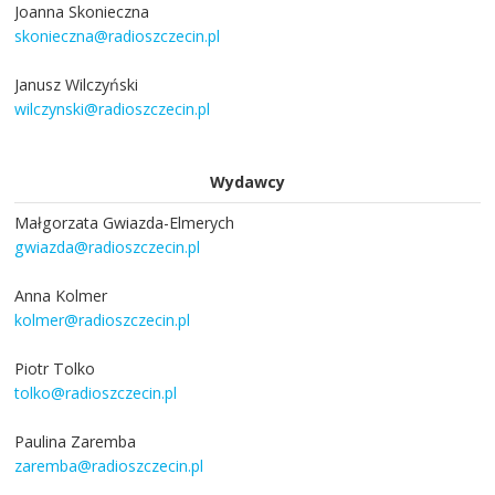
Joanna Skonieczna
skonieczna@radioszczecin.pl
Janusz Wilczyński
wilczynski@radioszczecin.pl
Wydawcy
Małgorzata Gwiazda-Elmerych
gwiazda@radioszczecin.pl
Anna Kolmer
kolmer@radioszczecin.pl
Piotr Tolko
tolko@radioszczecin.pl
Paulina Zaremba
zaremba@radioszczecin.pl