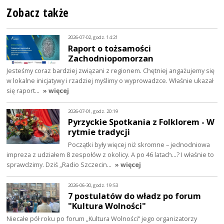
Zobacz także
2026-07-02, godz. 14:21
Raport o tożsamości
Zachodniopomorzan
Jesteśmy coraz bardziej związani z regionem. Chętniej angażujemy się
w lokalne inicjatywy i rzadziej myślimy o wyprowadzce. Właśnie ukazał
się raport…
» więcej
2026-07-01, godz. 20:19
Pyrzyckie Spotkania z Folklorem - W
rytmie tradycji
Początki były więcej niż skromne – jednodniowa
impreza z udziałem 8 zespołów z okolicy. A po 46 latach…? I właśnie to
sprawdzimy. Dziś „Radio Szczecin…
» więcej
2026-06-30, godz. 19:53
7 postulatów do władz po forum
"Kultura Wolności"
Niecałe pół roku po forum „Kultura Wolności” jego organizatorzy