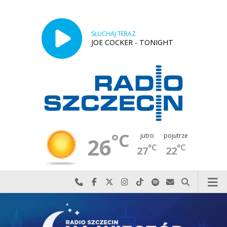
SŁUCHAJ TERAZ
JOE COCKER - TONIGHT
°C
jutro
pojutrze
26
°C
°C
27
22
Najlepiej po prostu do nas zadzwoń
Odwiedź nas na Facebook-u
Odwiedź nas na X
Odwiedź nas na Instagram-ie
Odwiedź nas na TikTok-u
Szukaj nas na Spotify
Wyślij do nas w
Szukaj