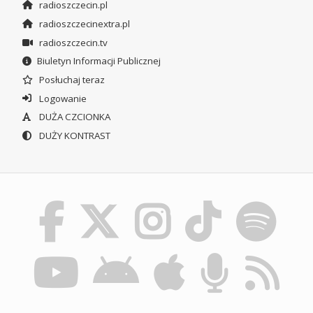
radioszczecin.pl
radioszczecinextra.pl
radioszczecin.tv
Biuletyn Informacji Publicznej
Posłuchaj teraz
Logowanie
DUŻA CZCIONKA
DUŻY KONTRAST