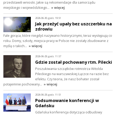
przedstawili wnioski. Jakie są rekomendacje dla samorządu
miejskiego i wojewódzkiego…
» więcej
2026-06-30, godz. 19:51
Jak przeżyć upały bez uszczerbku na
zdrowiu
Fale gorąca, które niegdyś nazywano historycznymi, teraz występują co
roku. Domy, szkoły, miejsca pracy w Polsce nie zostały zbudowane z
myślą o takich…
» więcej
2026-06-29, godz. 11:57
Gdzie został pochowany rtm. Pilecki
Poszukiwania szczątków rotmistrza Witolda
Pileckiego na warszawskiej Łączce na razie bez
efektu. Czy teoria, że nasz bohater został
potajemnie pochowany…
» więcej
2026-06-29, godz. 11:51
Podsumowanie konferencji w
Gdańsku
Gdańska konferencja dotycząca odbudowy