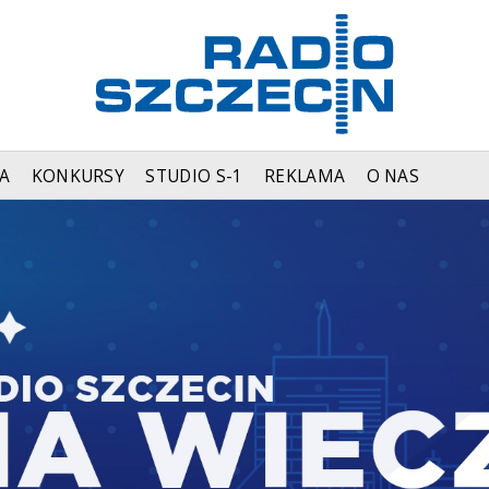
A
KONKURSY
STUDIO S-1
REKLAMA
O NAS