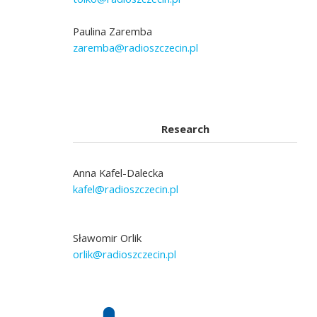
Paulina Zaremba
zaremba@radioszczecin.pl
Research
Anna Kafel-Dalecka
kafel@radioszczecin.pl
Sławomir Orlik
orlik@radioszczecin.pl