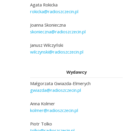
Agata Rokicka
rokicka@radioszczecin.pl
Joanna Skonieczna
skonieczna@radioszczecin.pl
Janusz Wilczyński
wilczynski@radioszczecin.pl
Wydawcy
Małgorzata Gwiazda-Elmerych
gwiazda@radioszczecin.pl
Anna Kolmer
kolmer@radioszczecin.pl
Piotr Tolko
tolko@radioszczecin.pl