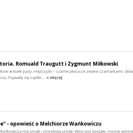
toria. Romuald Traugutt i Zygmunt Miłkowski
suknie w białe pasy, mężczyźni – czarne płaszcze zwane czamarkami, o
rzu. Pojawiły się szpilki…
» więcej
ze" - opowieść o Melchiorze Wańkowiczu
Wańkowicza ma smak i zmysłową urodę. Wino jest dostałe, mocne wonne,