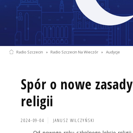
Radio Szczecin
»
Radio Szczecin Na Wieczór
»
Audycje
Spór o nowe zasady
religii
2024-09-04
JANUSZ WILCZYŃSKI
Od nowego roku szkolnego lekcje relig