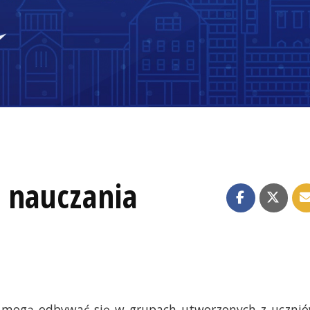
 nauczania
ii mogą odbywać się w grupach utworzonych z uczni