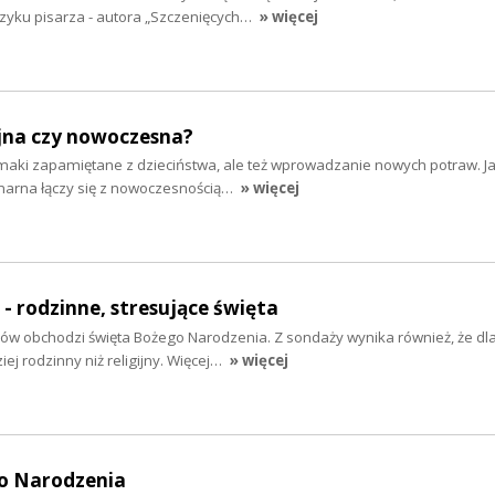
ęzyku pisarza - autora „Szczenięcych…
» więcej
yjna czy nowoczesna?
smaki zapamiętane z dzieciństwa, ale też wprowadzanie nowych potraw. J
inarna łączy się z nowoczesnością…
» więcej
- rodzinne, stresujące święta
ów obchodzi święta Bożego Narodzenia. Z sondaży wynika również, że dl
iej rodzinny niż religijny. Więcej…
» więcej
o Narodzenia