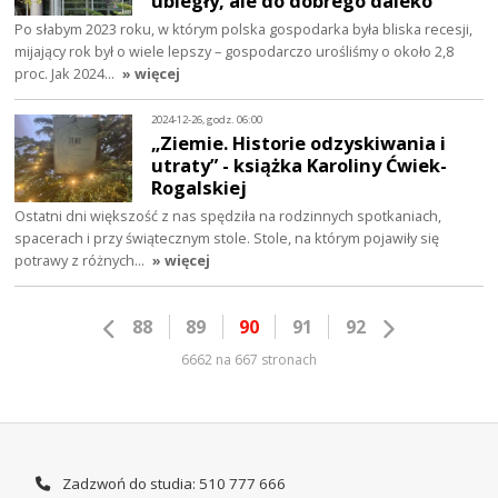
ubiegły, ale do dobrego daleko
Po słabym 2023 roku, w którym polska gospodarka była bliska recesji,
mijający rok był o wiele lepszy – gospodarczo urośliśmy o około 2,8
proc. Jak 2024…
» więcej
2024-12-26, godz. 06:00
„Ziemie. Historie odzyskiwania i
utraty” - książka Karoliny Ćwiek-
Rogalskiej
Ostatni dni większość z nas spędziła na rodzinnych spotkaniach,
spacerach i przy świątecznym stole. Stole, na którym pojawiły się
potrawy z różnych…
» więcej
88
89
90
91
92
6662 na 667 stronach
Zadzwoń do studia: 510 777 666