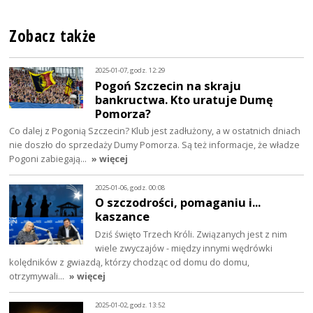
Zobacz także
2025-01-07, godz. 12:29
Pogoń Szczecin na skraju
bankructwa. Kto uratuje Dumę
Pomorza?
Co dalej z Pogonią Szczecin? Klub jest zadłużony, a w ostatnich dniach
nie doszło do sprzedaży Dumy Pomorza. Są też informacje, że władze
Pogoni zabiegają…
» więcej
2025-01-06, godz. 00:08
O szczodrości, pomaganiu i...
kaszance
Dziś święto Trzech Króli. Związanych jest z nim
wiele zwyczajów - między innymi wędrówki
kolędników z gwiazdą, którzy chodząc od domu do domu,
otrzymywali…
» więcej
2025-01-02, godz. 13:52