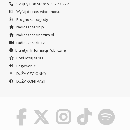
Czujny non stop: 510 777 222
Wyślij do nas wiadomość
Prognoza pogody
radioszczecin.pl
radioszczecinextra.pl
radioszczecin.tv
Biuletyn Informacji Publicznej
Posłuchaj teraz
Logowanie
DUŻA CZCIONKA
DUŻY KONTRAST