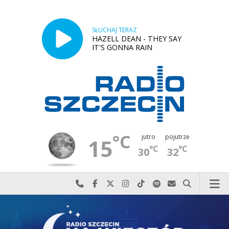
SŁUCHAJ TERAZ
HAZELL DEAN - THEY SAY
IT'S GONNA RAIN
°C
jutro
pojutrze
15
°C
°C
30
32
Najlepiej po prostu do nas zadzwoń
Odwiedź nas na Facebook-u
Odwiedź nas na X
Odwiedź nas na Instagram-ie
Odwiedź nas na TikTok-u
Szukaj nas na Spotify
Wyślij do nas w
Szukaj