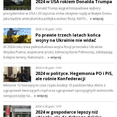
2024 w USA rokiem Donalda Trumpa
Donald Trump wygrał listopadowe wybory
prezydenckie w USA i 20 stycznia znów obejmie rządy w Białym Domu.
Jaka będzie amerykańska polityka wobec Rosji, NATO…
» więcej
2024-12-30, godz. 13:02
Po prawie trzech latach końca
wojny na Ukrainie nie widać
W 2024 roku trwa pełnoskalowa wojna Rosji przeciwko Ukrainie.
Wojska Putina, wspierane przez żołnierzy Korei Północnej, zdobywają
kolejne tereny. Natomiast…
» więcej
2024-12-30, godz. 13:01
2024 w polityce. Hegemonia PO i PiS,
ale rośnie Konfederacji
Minione 12 miesięcy to czas rządu koalicji 15 października. Które z
ugrupowań tworzących rząd oraz ugrupowań opozycyjnych wzmocniło
swoją pozycję na…
» więcej
2024-12-30, godz. 13:01
2024 w gospodarce lepszy niż