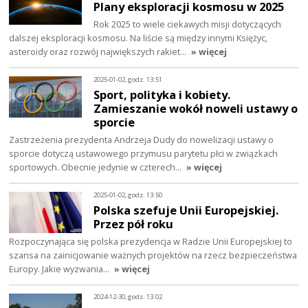
Plany eksploracji kosmosu w 2025
Rok 2025 to wiele ciekawych misji dotyczących
dalszej eksploracji kosmosu. Na liście są między innymi Księżyc,
asteroidy oraz rozwój największych rakiet…
» więcej
2025-01-02, godz. 13:51
Sport, polityka i kobiety.
Zamieszanie wokół noweli ustawy o
sporcie
Zastrzeżenia prezydenta Andrzeja Dudy do nowelizacji ustawy o
sporcie dotyczą ustawowego przymusu parytetu płci w związkach
sportowych. Obecnie jedynie w czterech…
» więcej
2025-01-02, godz. 13:50
Polska szefuje Unii Europejskiej.
Przez pół roku
Rozpoczynająca się polska prezydencja w Radzie Unii Europejskiej to
szansa na zainicjowanie ważnych projektów na rzecz bezpieczeństwa
Europy. Jakie wyzwania…
» więcej
2024-12-30, godz. 13:02