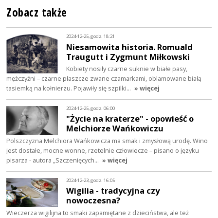
Zobacz także
2024-12-25, godz. 18:21
Niesamowita historia. Romuald
Traugutt i Zygmunt Miłkowski
Kobiety nosiły czarne suknie w białe pasy,
mężczyźni – czarne płaszcze zwane czamarkami, oblamowane białą
tasiemką na kołnierzu. Pojawiły się szpilki…
» więcej
2024-12-25, godz. 06:00
"Życie na kraterze" - opowieść o
Melchiorze Wańkowiczu
Polszczyzna Melchiora Wańkowicza ma smak i zmysłową urodę. Wino
jest dostałe, mocne wonne, rzetelnie człowiecze – pisano o języku
pisarza - autora „Szczenięcych…
» więcej
2024-12-23, godz. 16:05
Wigilia - tradycyjna czy
nowoczesna?
Wieczerza wigilijna to smaki zapamiętane z dzieciństwa, ale też