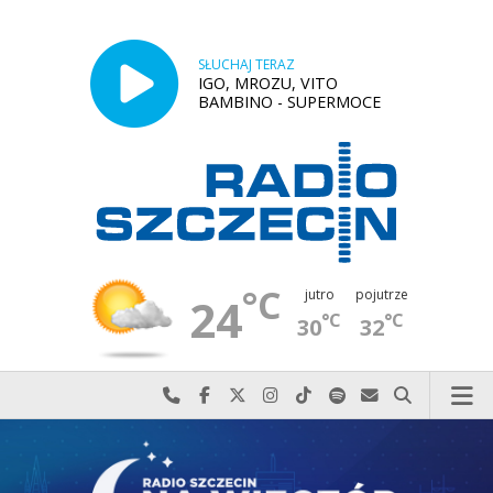
SŁUCHAJ TERAZ
IGO, MROZU, VITO
BAMBINO - SUPERMOCE
°C
jutro
pojutrze
24
°C
°C
30
32
Najlepiej po prostu do nas zadzwoń
Odwiedź nas na Facebook-u
Odwiedź nas na X
Odwiedź nas na Instagram-ie
Odwiedź nas na TikTok-u
Szukaj nas na Spotify
Wyślij do nas w
Szukaj