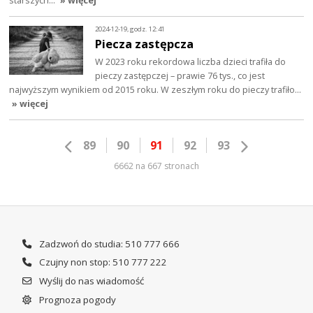
starszych…
» więcej
2024-12-19, godz. 12:41
Piecza zastępcza
W 2023 roku rekordowa liczba dzieci trafiła do
pieczy zastępczej – prawie 76 tys., co jest
najwyższym wynikiem od 2015 roku. W zeszłym roku do pieczy trafiło…
» więcej
89
90
91
92
93
6662 na 667 stronach
Zadzwoń do studia: 510 777 666
Czujny non stop: 510 777 222
Wyślij do nas wiadomość
Prognoza pogody