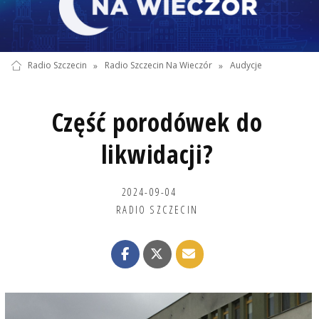
Radio Szczecin
»
Radio Szczecin Na Wieczór
»
Audycje
Część porodówek do
likwidacji?
2024-09-04
RADIO SZCZECIN