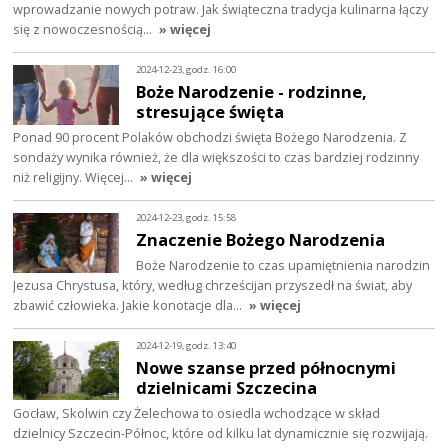
wprowadzanie nowych potraw. Jak świąteczna tradycja kulinarna łączy
się z nowoczesnością…
» więcej
2024-12-23, godz. 16:00
Boże Narodzenie - rodzinne,
stresujące święta
Ponad 90 procent Polaków obchodzi święta Bożego Narodzenia. Z
sondaży wynika również, że dla większości to czas bardziej rodzinny
niż religijny. Więcej…
» więcej
2024-12-23, godz. 15:58
Znaczenie Bożego Narodzenia
Boże Narodzenie to czas upamiętnienia narodzin
Jezusa Chrystusa, który, według chrześcijan przyszedł na świat, aby
zbawić człowieka. Jakie konotacje dla…
» więcej
2024-12-19, godz. 13:40
Nowe szanse przed północnymi
dzielnicami Szczecina
Gocław, Skolwin czy Żelechowa to osiedla wchodzące w skład
dzielnicy Szczecin-Północ, które od kilku lat dynamicznie się rozwijają.