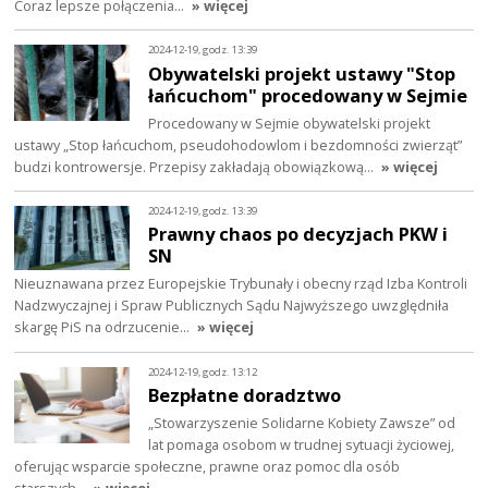
Coraz lepsze połączenia…
» więcej
2024-12-19, godz. 13:39
Obywatelski projekt ustawy "Stop
łańcuchom" procedowany w Sejmie
Procedowany w Sejmie obywatelski projekt
ustawy „Stop łańcuchom, pseudohodowlom i bezdomności zwierząt”
budzi kontrowersje. Przepisy zakładają obowiązkową…
» więcej
2024-12-19, godz. 13:39
Prawny chaos po decyzjach PKW i
SN
Nieuznawana przez Europejskie Trybunały i obecny rząd Izba Kontroli
Nadzwyczajnej i Spraw Publicznych Sądu Najwyższego uwzględniła
skargę PiS na odrzucenie…
» więcej
2024-12-19, godz. 13:12
Bezpłatne doradztwo
„Stowarzyszenie Solidarne Kobiety Zawsze” od
lat pomaga osobom w trudnej sytuacji życiowej,
oferując wsparcie społeczne, prawne oraz pomoc dla osób