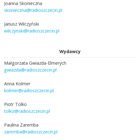
Joanna Skonieczna
skonieczna@radioszczecin.pl
Janusz Wilczyński
wilczynski@radioszczecin.pl
Wydawcy
Małgorzata Gwiazda-Elmerych
gwiazda@radioszczecin.pl
Anna Kolmer
kolmer@radioszczecin.pl
Piotr Tolko
tolko@radioszczecin.pl
Paulina Zaremba
zaremba@radioszczecin.pl