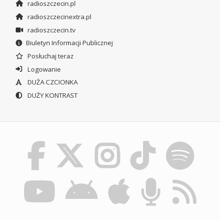
radioszczecin.pl
radioszczecinextra.pl
radioszczecin.tv
Biuletyn Informacji Publicznej
Posłuchaj teraz
Logowanie
DUŻA CZCIONKA
DUŻY KONTRAST