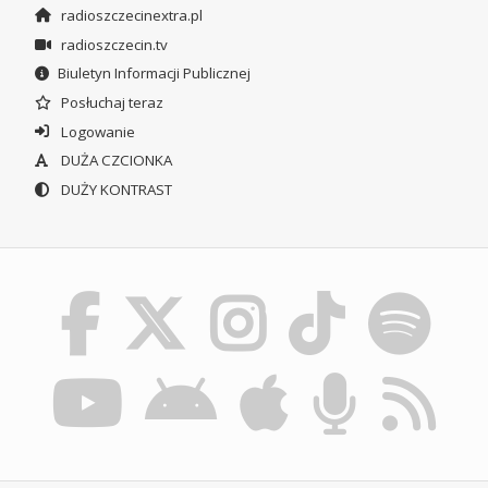
radioszczecinextra.pl
radioszczecin.tv
Biuletyn Informacji Publicznej
Posłuchaj teraz
Logowanie
DUŻA CZCIONKA
DUŻY KONTRAST