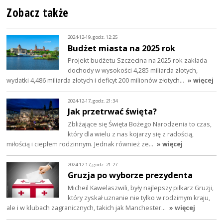
Zobacz także
2024-12-19, godz. 12:25
Budżet miasta na 2025 rok
Projekt budżetu Szczecina na 2025 rok zakłada
dochody w wysokości 4,285 miliarda złotych,
wydatki 4,486 miliarda złotych i deficyt 200 milionów złotych…
» więcej
2024-12-17, godz. 21:34
Jak przetrwać święta?
Zbliżające się Święta Bożego Narodzenia to czas,
który dla wielu z nas kojarzy się z radością,
miłością i ciepłem rodzinnym. Jednak również ze…
» więcej
2024-12-17, godz. 21:27
Gruzja po wyborze prezydenta
Micheil Kawelaszwili, były najlepszy piłkarz Gruzji,
który zyskał uznanie nie tylko w rodzimym kraju,
ale i w klubach zagranicznych, takich jak Manchester…
» więcej