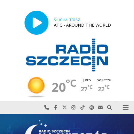
SŁUCHAJ TERAZ
ATC - AROUND THE WORLD
°C
jutro
pojutrze
20
°C
°C
27
22
Najlepiej po prostu do nas zadzwoń
Odwiedź nas na Facebook-u
Odwiedź nas na X
Odwiedź nas na Instagram-ie
Odwiedź nas na TikTok-u
Szukaj nas na Spotify
Wyślij do nas w
Szukaj