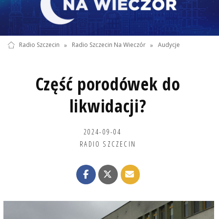
Radio Szczecin
»
Radio Szczecin Na Wieczór
»
Audycje
Część porodówek do
likwidacji?
2024-09-04
RADIO SZCZECIN