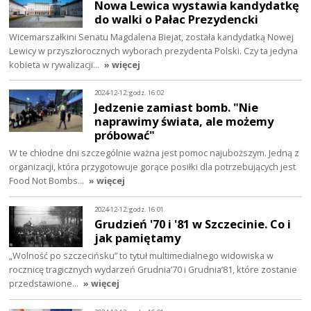
Nowa Lewica wystawia kandydatkę
do walki o Pałac Prezydencki
Wicemarszałkini Senatu Magdalena Biejat, została kandydatką Nowej
Lewicy w przyszłorocznych wyborach prezydenta Polski. Czy ta jedyna
kobieta w rywalizacji…
» więcej
2024-12-12, godz. 16:02
Jedzenie zamiast bomb. "Nie
naprawimy świata, ale możemy
próbować"
W te chłodne dni szczególnie ważna jest pomoc najuboższym. Jedną z
organizacji, która przygotowuje gorące posiłki dla potrzebujących jest
Food Not Bombs…
» więcej
2024-12-12, godz. 16:01
Grudzień '70 i '81 w Szczecinie. Co i
jak pamiętamy
„Wolność po szczecińsku” to tytuł multimedialnego widowiska w
rocznicę tragicznych wydarzeń Grudnia’70 i Grudnia’81, które zostanie
przedstawione…
» więcej