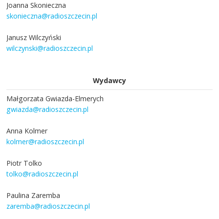
Joanna Skonieczna
skonieczna@radioszczecin.pl
Janusz Wilczyński
wilczynski@radioszczecin.pl
Wydawcy
Małgorzata Gwiazda-Elmerych
gwiazda@radioszczecin.pl
Anna Kolmer
kolmer@radioszczecin.pl
Piotr Tolko
tolko@radioszczecin.pl
Paulina Zaremba
zaremba@radioszczecin.pl