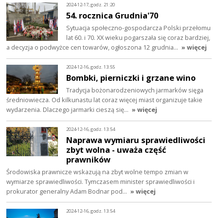
2024-12-17, godz. 21:20
54. rocznica Grudnia'70
Sytuacja społeczno-gospodarcza Polski przełomu
lat 60. i 70. XX wieku pogarszała się coraz bardziej,
a decyzja o podwyżce cen towarów, ogłoszona 12 grudnia…
» więcej
2024-12-16, godz. 13:55
Bombki, pierniczki i grzane wino
Tradycja bożonarodzeniowych jarmarków sięga
średniowiecza. Od kilkunastu lat coraz więcej miast organizuje takie
wydarzenia. Dlaczego jarmarki cieszą się…
» więcej
2024-12-16, godz. 13:54
Naprawa wymiaru sprawiedliwości
zbyt wolna - uważa część
prawników
Środowiska prawnicze wskazują na zbyt wolne tempo zmian w
wymiarze sprawiedliwości. Tymczasem minister sprawiedliwości i
prokurator generalny Adam Bodnar pod…
» więcej
2024-12-16, godz. 13:54