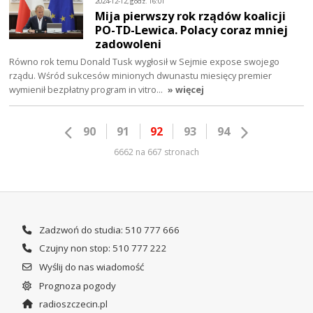
2024-12-12, godz. 16:01
Mija pierwszy rok rządów koalicji
PO-TD-Lewica. Polacy coraz mniej
zadowoleni
Równo rok temu Donald Tusk wygłosił w Sejmie expose swojego
rządu. Wśród sukcesów minionych dwunastu miesięcy premier
wymienił bezpłatny program in vitro…
» więcej
90
91
92
93
94
6662 na 667 stronach
Zadzwoń do studia: 510 777 666
Czujny non stop: 510 777 222
Wyślij do nas wiadomość
Prognoza pogody
radioszczecin.pl