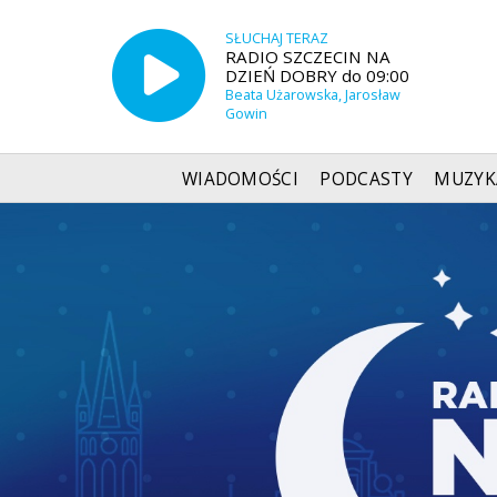
SŁUCHAJ TERAZ
RADIO SZCZECIN NA
DZIEŃ DOBRY do 09:00
Beata Użarowska, Jarosław
Gowin
WIADOMOŚCI
PODCASTY
MUZYK