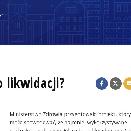
 likwidacji?
Ministerstwo Zdrowia przygotowało projekt, który
może spowodować, że najmniej wykorzystywane
oddziały porodowe w Polsce będą likwidowane. Cz