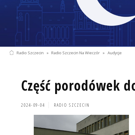
Radio Szczecin
»
Radio Szczecin Na Wieczór
»
Audycje
Część porodówek do
2024-09-04
RADIO SZCZECIN