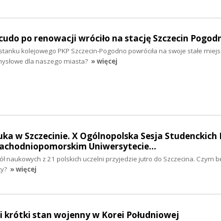
udo po renowacji wróciło na stację Szczecin Pogod
stanku kolejowego PKP Szczecin-Pogodno powróciła na swoje stałe miej
mysłowe dla naszego miasta?
» więcej
ka w Szczecinie. X Ogólnopolska Sesja Studenckich 
achodniopomorskim Uniwersytecie…
ł naukowych z 21 polskich uczelni przyjedzie jutro do Szczecina. Czym b
cy?
» więcej
 krótki stan wojenny w Korei Południowej