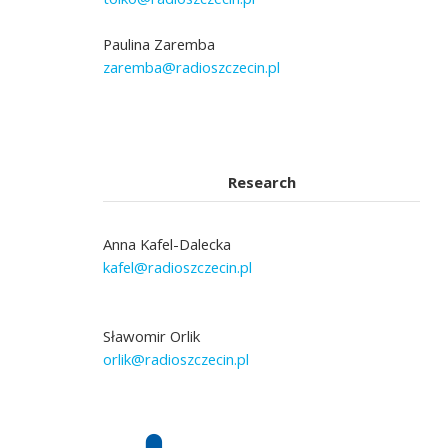
Paulina Zaremba
zaremba@radioszczecin.pl
Research
Anna Kafel-Dalecka
kafel@radioszczecin.pl
Sławomir Orlik
orlik@radioszczecin.pl