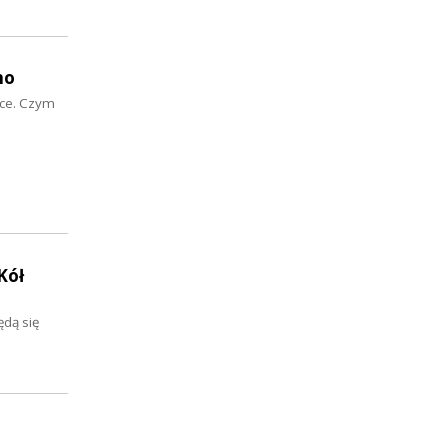
no
sce. Czym
Kół
ędą się