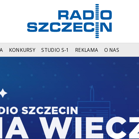
A
KONKURSY
STUDIO S-1
REKLAMA
O NAS