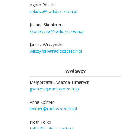
Agata Rokicka
rokicka@radioszczecin.pl
Joanna Skonieczna
skonieczna@radioszczecin.pl
Janusz Wilczyński
wilczynski@radioszczecin.pl
Wydawcy
Małgorzata Gwiazda-Elmerych
gwiazda@radioszczecin.pl
Anna Kolmer
kolmer@radioszczecin.pl
Piotr Tolko
tolko@radioszczecin.pl