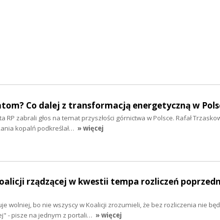
atom? Co dalej z transformacją energetyczną w Pols
 RP zabrali głos na temat przyszłości górnictwa w Polsce. Rafał Trzasko
kania kopalń podkreślał…
» więcej
oalicji rządzącej w kwestii tempa rozliczeń poprzed
je wolniej, bo nie wszyscy w Koalicji zrozumieli, że bez rozliczenia nie będ
" - pisze na jednym z portali…
» więcej