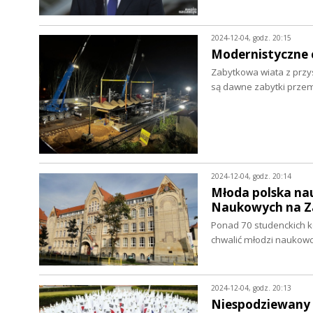
2024-12-04, godz. 20:15
Modernistyczne c
Zabytkowa wiata z przy
są dawne zabytki prze
2024-12-04, godz. 20:14
Młoda polska nau
Naukowych na Z
Ponad 70 studenckich kó
chwalić młodzi naukow
2024-12-04, godz. 20:13
Niespodziewany i