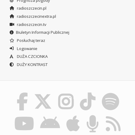
Prognoza pogody
radioszczecin.pl
radioszczecinextra.pl
radioszczecin.tv
Biuletyn Informacji Publicznej
Posłuchaj teraz
Logowanie
DUŻA CZCIONKA
DUŻY KONTRAST