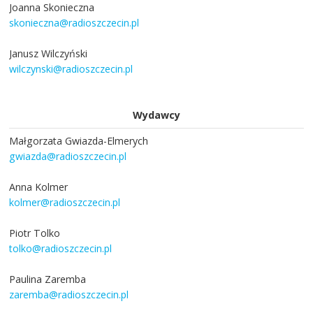
Joanna Skonieczna
skonieczna@radioszczecin.pl
Janusz Wilczyński
wilczynski@radioszczecin.pl
Wydawcy
Małgorzata Gwiazda-Elmerych
gwiazda@radioszczecin.pl
Anna Kolmer
kolmer@radioszczecin.pl
Piotr Tolko
tolko@radioszczecin.pl
Paulina Zaremba
zaremba@radioszczecin.pl