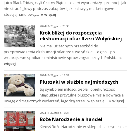
Jutro Black Friday, czyli Czarny Piątek – dzień wyprzedaży i promocji. Jak
nie stracić głowy podczas zakupów i jakie chwyty marketingowe
stosują handlowcy…
» więcej
2024-11-28, godz. 20:36
Krok bliżej do rozpoczęcia
ekshumacji ofiar Rzezi Wołyńskiej
Nie ma już żadnych przeszkód do
przeprowadzenia ekshumacji ofiar rzezi wołyńskiej – ogłosili po
wczorajszym spotkaniu ministrowie spraw zagranicznych Polski…
»
więcej
2024-11-27, godz. 16:32
Pluszaki w służbie najmłodszych
Są symbolem miłości, ciepła i opiekuńczości.
Mięciutkie i przytulne pluszowe misie odwracają
uwagę od tragicznych wydarzeń, łagodzą stres i wspierają…
» więcej
2024-11-27, godz. 16:31
Boże Narodzenie a handel
Kiedyś Boże Narodzenie w sklepach zaczynało się