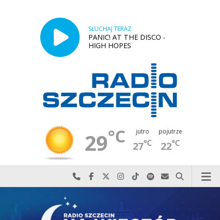
SŁUCHAJ TERAZ
PANIC! AT THE DISCO -
HIGH HOPES
°C
jutro
pojutrze
29
°C
°C
27
22
Najlepiej po prostu do nas zadzwoń
Odwiedź nas na Facebook-u
Odwiedź nas na X
Odwiedź nas na Instagram-ie
Odwiedź nas na TikTok-u
Szukaj nas na Spotify
Wyślij do nas w
Szukaj