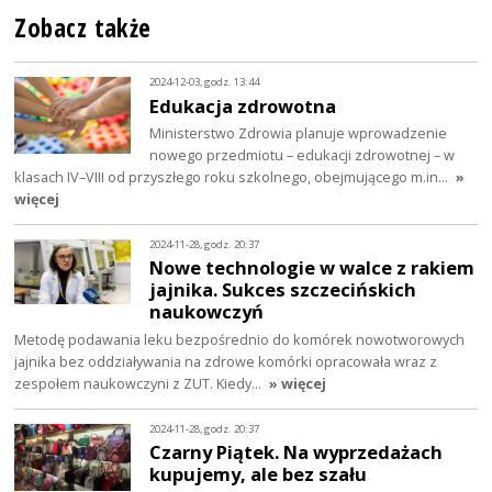
Zobacz także
2024-12-03, godz. 13:44
Edukacja zdrowotna
Ministerstwo Zdrowia planuje wprowadzenie
nowego przedmiotu – edukacji zdrowotnej – w
klasach IV–VIII od przyszłego roku szkolnego, obejmującego m.in…
»
więcej
2024-11-28, godz. 20:37
Nowe technologie w walce z rakiem
jajnika. Sukces szczecińskich
naukowczyń
Metodę podawania leku bezpośrednio do komórek nowotworowych
jajnika bez oddziaływania na zdrowe komórki opracowała wraz z
zespołem naukowczyni z ZUT. Kiedy…
» więcej
2024-11-28, godz. 20:37
Czarny Piątek. Na wyprzedażach
kupujemy, ale bez szału