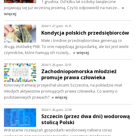
1 grudnia. Od kilku lat ozdoby świąteczne
pojawiają się już wczesną jesienią. Czy to odpowiedź na nasze…
»
więcej
2024-11-27, godz. 16:31
Kondycja polskich przedsiębiorców
Małe i średnie przedsiębiorstwa generują co
drugą złotówkę PKB. To one napędzają gospodarkę, ale też jest wiele
czynników, które hamują ich rozwój…
» więcej
2024-11-26, godz. 22:01
Zachodniopomorska młodzież
promuje prawa człowieka
Kolorowy tramwaj przejechał ulicami Szczecina, na pokładzie miał
młodych aktywistów promujących prawa człowieka. Co wiemy o
podstawowych prawach?
» więcej
2024-11-26, godz. 22:00
Szczecin (przez dwa dni) wodorową
stolicą Polski
Wdrażanie rozwiązań gospodarki wodorowej nabiera coraz