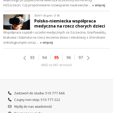
większego przyspieszenia twierdza uczestnicy Konferencji
H2Szczecin. Czy proponowane rozwiązanie naukowców…
» więcej
2024-11-26, godz. 21:58
Polsko-niemiecka współpraca
medyczna na rzecz chorych dzieci
Współpraca szpitali i uczelni medycznych ze Szczecina, Greifswaldu,
Krakowa i Gdańska na rzecz leczenia dzieci i młodzieży z chorobami
onkologicznymi coraz…
» więcej
93
94
95
96
97
6662 na 667 stronach
Zadzwoń do studia: 510 777 666
Czujny non stop: 510 777 222
Wyślij do nas wiadomość