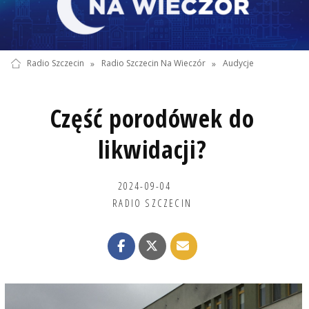
Radio Szczecin
»
Radio Szczecin Na Wieczór
»
Audycje
Część porodówek do
likwidacji?
2024-09-04
RADIO SZCZECIN