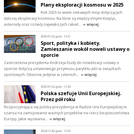
Plany eksploracji kosmosu w 2025
Rok 2025 to wiele ciekawych misji dotyczących
dalszej eksploracji kosmosu. Na liście są między innymi Księżyc,
asteroidy oraz rozwój największych rakiet…
» więcej
2025-01-02, godz. 13:51
Sport, polityka i kobiety.
Zamieszanie wokół noweli ustawy o
sporcie
Zastrzeżenia prezydenta Andrzeja Dudy do nowelizacji ustawy o
sporcie dotyczą ustawowego przymusu parytetu płci w związkach
sportowych. Obecnie jedynie w czterech…
» więcej
2025-01-02, godz. 13:50
Polska szefuje Unii Europejskiej.
Przez pół roku
Rozpoczynająca się polska prezydencja w Radzie Unii Europejskiej to
szansa na zainicjowanie ważnych projektów na rzecz bezpieczeństwa
Europy. Jakie wyzwania…
» więcej
2024-12-30, godz. 13:02