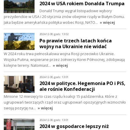
2024 w USA rokiem Donalda Trumpa
Donald Trump wygrał listopadowe wybory
prezydenckie w USA i 20 stycznia znów obejmie rządy w Białym Domu.
Jaka będzie amerykańska polityka wobec Rosji, NATO…
» więcej
2024-12-30, godz. 13:02
Po prawie trzech latach końca
wojny na Ukrainie nie widać
W 2024 roku trwa pełnoskalowa wojna Rosji przeciwko Ukrainie.
Wojska Putina, wspierane przez żołnierzy Korei Północnej, zdobywają
kolejne tereny. Natomiast…
» więcej
2024-12-30, godz. 13:01
2024 w polityce. Hegemonia PO i PiS,
ale rośnie Konfederacji
Minione 12 miesięcy to czas rządu koalicji 15 października. Które z
ugrupowań tworzących rząd oraz ugrupowań opozycyjnych wzmocniło
swoją pozycję na…
» więcej
2024-12-30, godz. 13:01
2024 w gospodarce lepszy niż