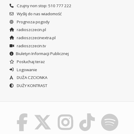
Czujny non stop: 510 777 222
Wyślij do nas wiadomość
Prognoza pogody
radioszczecin.pl
radioszczecinextra.pl
radioszczecin.tv
Biuletyn Informacji Publicznej
Posłuchaj teraz
Logowanie
DUŻA CZCIONKA
DUŻY KONTRAST