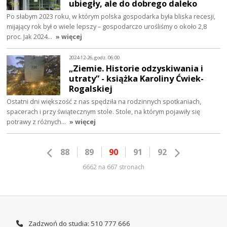
ubiegły, ale do dobrego daleko
Po słabym 2023 roku, w którym polska gospodarka była bliska recesji,
mijający rok był o wiele lepszy – gospodarczo urośliśmy o około 2,8
proc. Jak 2024…
» więcej
2024-12-26, godz. 06:00
„Ziemie. Historie odzyskiwania i
utraty” - książka Karoliny Ćwiek-
Rogalskiej
Ostatni dni większość z nas spędziła na rodzinnych spotkaniach,
spacerach i przy świątecznym stole. Stole, na którym pojawiły się
potrawy z różnych…
» więcej
88
89
90
91
92
6662 na 667 stronach
Zadzwoń do studia: 510 777 666