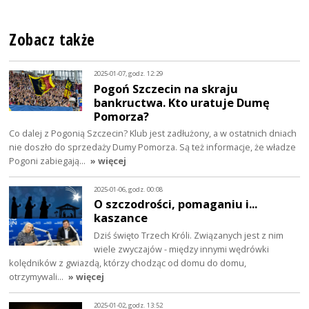
Zobacz także
2025-01-07, godz. 12:29
Pogoń Szczecin na skraju
bankructwa. Kto uratuje Dumę
Pomorza?
Co dalej z Pogonią Szczecin? Klub jest zadłużony, a w ostatnich dniach
nie doszło do sprzedaży Dumy Pomorza. Są też informacje, że władze
Pogoni zabiegają…
» więcej
2025-01-06, godz. 00:08
O szczodrości, pomaganiu i...
kaszance
Dziś święto Trzech Króli. Związanych jest z nim
wiele zwyczajów - między innymi wędrówki
kolędników z gwiazdą, którzy chodząc od domu do domu,
otrzymywali…
» więcej
2025-01-02, godz. 13:52