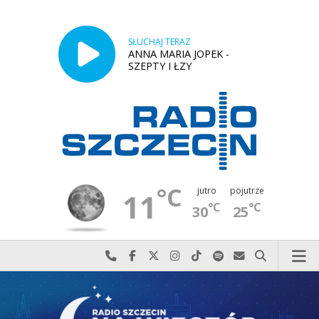
SŁUCHAJ TERAZ
ANNA MARIA JOPEK -
SZEPTY I ŁZY
°C
jutro
pojutrze
11
°C
°C
30
25
Najlepiej po prostu do nas zadzwoń
Odwiedź nas na Facebook-u
Odwiedź nas na X
Odwiedź nas na Instagram-ie
Odwiedź nas na TikTok-u
Szukaj nas na Spotify
Wyślij do nas w
Szukaj