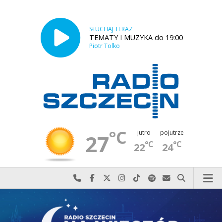
SŁUCHAJ TERAZ
TEMATY I MUZYKA do 19:00
Piotr Tolko
°C
jutro
pojutrze
27
°C
°C
22
24
Najlepiej po prostu do nas zadzwoń
Odwiedź nas na Facebook-u
Odwiedź nas na X
Odwiedź nas na Instagram-ie
Odwiedź nas na TikTok-u
Szukaj nas na Spotify
Wyślij do nas w
Szukaj