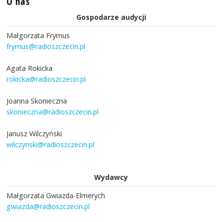
O nas
Gospodarze audycji
Małgorzata Frymus
frymus@radioszczecin.pl
Agata Rokicka
rokicka@radioszczecin.pl
Joanna Skonieczna
skonieczna@radioszczecin.pl
Janusz Wilczyński
wilczynski@radioszczecin.pl
Wydawcy
Małgorzata Gwiazda-Elmerych
gwiazda@radioszczecin.pl