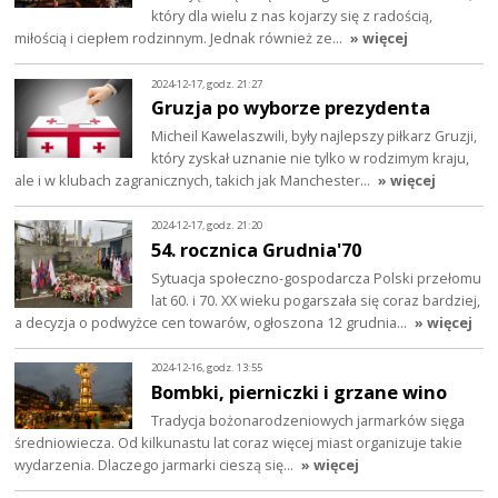
który dla wielu z nas kojarzy się z radością,
miłością i ciepłem rodzinnym. Jednak również ze…
» więcej
2024-12-17, godz. 21:27
Gruzja po wyborze prezydenta
Micheil Kawelaszwili, były najlepszy piłkarz Gruzji,
który zyskał uznanie nie tylko w rodzimym kraju,
ale i w klubach zagranicznych, takich jak Manchester…
» więcej
2024-12-17, godz. 21:20
54. rocznica Grudnia'70
Sytuacja społeczno-gospodarcza Polski przełomu
lat 60. i 70. XX wieku pogarszała się coraz bardziej,
a decyzja o podwyżce cen towarów, ogłoszona 12 grudnia…
» więcej
2024-12-16, godz. 13:55
Bombki, pierniczki i grzane wino
Tradycja bożonarodzeniowych jarmarków sięga
średniowiecza. Od kilkunastu lat coraz więcej miast organizuje takie
wydarzenia. Dlaczego jarmarki cieszą się…
» więcej