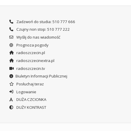
Zadzwoń do studia: 510 777 666
Czujny non stop: 510 777 222
Wyślij do nas wiadomość
Prognoza pogody
radioszczecin.pl
radioszczecinextra.pl
radioszczecin.tv
Biuletyn Informacji Publicznej
Posłuchaj teraz
Logowanie
DUŻA CZCIONKA
DUŻY KONTRAST