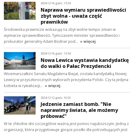
2024-12-16, godz. 13:54
Naprawa wymiaru sprawiedliwości
zbyt wolna - uważa część
prawników
Środowiska prawnicze wskazują na zbyt wolne tempo zmian w
wymiarze sprawiedliwości. Tymczasem minister sprawiedliwości i
prokurator generalny Adam Bodnar pod…
» więcej
2024-12-16, godz. 13:54
Nowa Lewica wystawia kandydatkę
do walki o Pałac Prezydencki
Wicemarszałkini Senatu Magdalena Biejat, została kandydatką Nowej
Lewicy w przyszłorocznych wyborach prezydenta Polski. Czy ta jedyna
kobieta w rywalizacji…
» więcej
2024-12-12, godz. 16:02
Jedzenie zamiast bomb. "Nie
naprawimy świata, ale możemy
próbować"
W te chłodne dni szczególnie ważna jest pomoc najuboższym. Jedną z
organizacji, która przygotowuje gorące posiłki dla potrzebujących jest