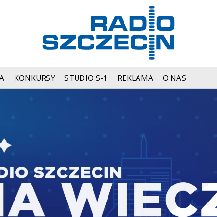
A
KONKURSY
STUDIO S-1
REKLAMA
O NAS