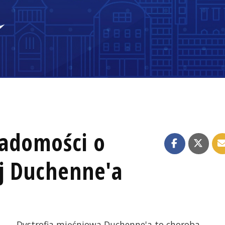
adomości o
ej Duchenne'a
Dystrofia mięśniowa Duchenne'a to choroba