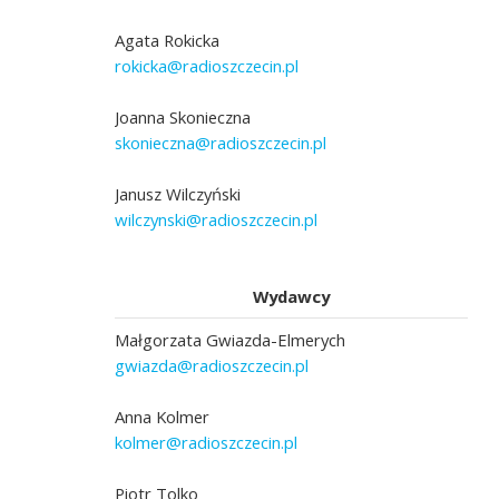
Agata Rokicka
rokicka@radioszczecin.pl
Joanna Skonieczna
skonieczna@radioszczecin.pl
Janusz Wilczyński
wilczynski@radioszczecin.pl
Wydawcy
Małgorzata Gwiazda-Elmerych
gwiazda@radioszczecin.pl
Anna Kolmer
kolmer@radioszczecin.pl
Piotr Tolko