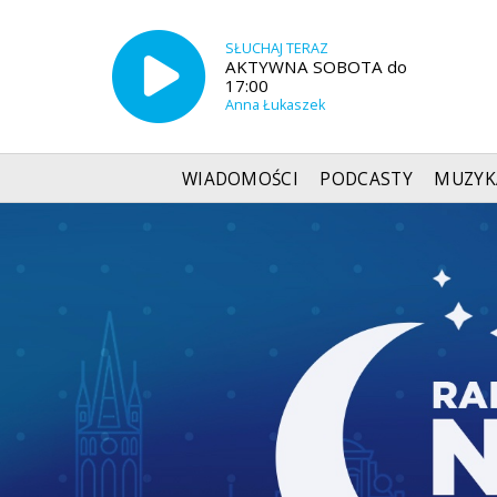
SŁUCHAJ TERAZ
AKTYWNA SOBOTA do
17:00
Anna Łukaszek
WIADOMOŚCI
PODCASTY
MUZYK