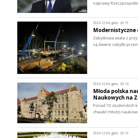
naprawy Rzeczpospolitej
2024-12-04, godz. 20:15
Modernistyczne c
Zabytkowa wiata z przy
są dawne zabytki prze
2024-12-04, godz. 20:14
Młoda polska nau
Naukowych na Z
Ponad 70 studenckich kó
chwalić młodzi naukow
2024-12-04, godz. 20:13