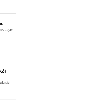
no
sce. Czym
Kół
ędą się