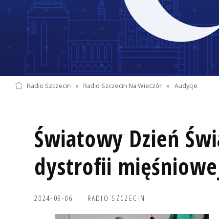
Radio Szczecin
»
Radio Szczecin Na Wieczór
»
Audycje
Światowy Dzień Świ
dystrofii mięśniow
2024-09-06
RADIO SZCZECIN