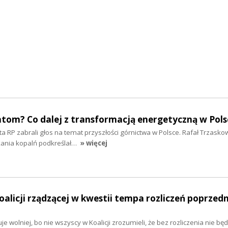
atom? Co dalej z transformacją energetyczną w Pols
 RP zabrali głos na temat przyszłości górnictwa w Polsce. Rafał Trzasko
kania kopalń podkreślał…
» więcej
oalicji rządzącej w kwestii tempa rozliczeń poprzed
je wolniej, bo nie wszyscy w Koalicji zrozumieli, że bez rozliczenia nie będ