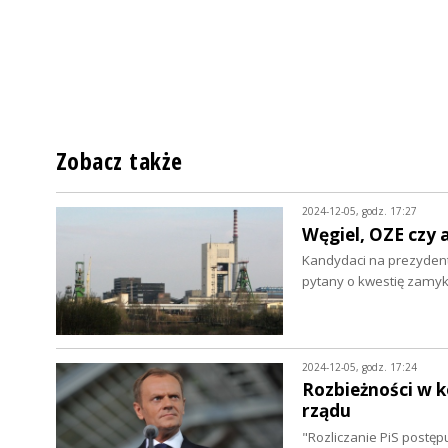
Zobacz także
2024-12-05, godz. 17:27
Węgiel, OZE czy 
Kandydaci na prezydenta
pytany o kwestię zamy
2024-12-05, godz. 17:24
Rozbieżności w k
rządu
"Rozliczanie PiS postępu