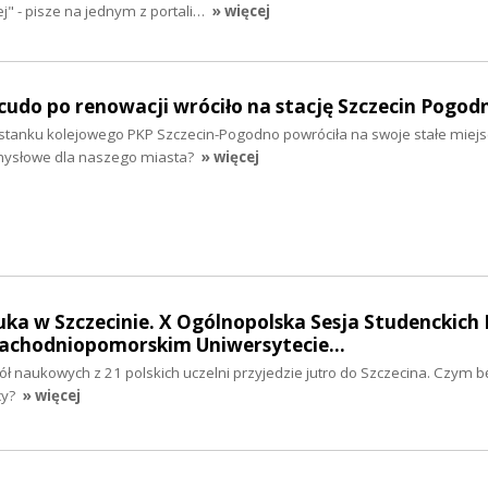
" - pisze na jednym z portali…
» więcej
udo po renowacji wróciło na stację Szczecin Pogod
stanku kolejowego PKP Szczecin-Pogodno powróciła na swoje stałe miej
mysłowe dla naszego miasta?
» więcej
ka w Szczecinie. X Ogólnopolska Sesja Studenckich 
achodniopomorskim Uniwersytecie…
ł naukowych z 21 polskich uczelni przyjedzie jutro do Szczecina. Czym b
cy?
» więcej