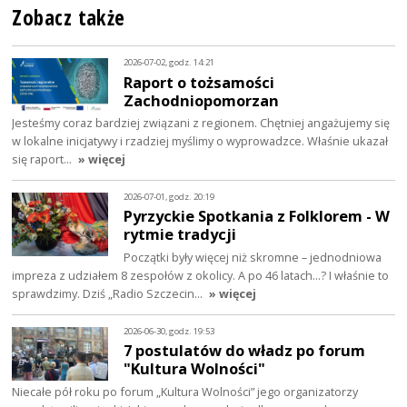
Zobacz także
2026-07-02, godz. 14:21
Raport o tożsamości
Zachodniopomorzan
Jesteśmy coraz bardziej związani z regionem. Chętniej angażujemy się
w lokalne inicjatywy i rzadziej myślimy o wyprowadzce. Właśnie ukazał
się raport…
» więcej
2026-07-01, godz. 20:19
Pyrzyckie Spotkania z Folklorem - W
rytmie tradycji
Początki były więcej niż skromne – jednodniowa
impreza z udziałem 8 zespołów z okolicy. A po 46 latach…? I właśnie to
sprawdzimy. Dziś „Radio Szczecin…
» więcej
2026-06-30, godz. 19:53
7 postulatów do władz po forum
"Kultura Wolności"
Niecałe pół roku po forum „Kultura Wolności” jego organizatorzy