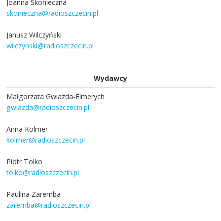
Joanna Skonieczna
skonieczna@radioszczecin.pl
Janusz Wilczyński
wilczynski@radioszczecin.pl
Wydawcy
Małgorzata Gwiazda-Elmerych
gwiazda@radioszczecin.pl
Anna Kolmer
kolmer@radioszczecin.pl
Piotr Tolko
tolko@radioszczecin.pl
Paulina Zaremba
zaremba@radioszczecin.pl