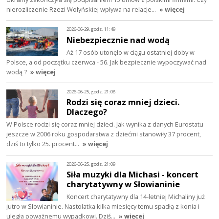
nierozliczenie Rzezi Wołyńskiej wpływa na relacje…
» więcej
2026-06-29, godz. 11:49
Niebezpiecznie nad wodą
Aż 17 osób utonęło w ciągu ostatniej doby w
Polsce, a od początku czerwca - 56. Jak bezpiecznie wypoczywać nad
wodą ?
» więcej
2026-06-25, godz. 21:08
Rodzi się coraz mniej dzieci.
Dlaczego?
W Polsce rodzi się coraz mniej dzieci. Jak wynika z danych Eurostatu
jeszcze w 2006 roku gospodarstwa z dziećmi stanowiły 37 procent,
dziś to tylko 25. procent…
» więcej
2026-06-25, godz. 21:09
Siła muzyki dla Michasi - koncert
charytatywny w Słowianinie
Koncert charytatywny dla 14-letniej Michaliny już
jutro w Słowianinie. Nastolatka kilka miesięcy temu spadłą z konia i
uległa poważnemu wypadkowi. Dziś…
» więcej