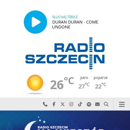
SŁUCHAJ TERAZ
DURAN DURAN - COME
UNDONE
°C
jutro
pojutrze
26
°C
°C
27
22
Najlepiej po prostu do nas zadzwoń
Odwiedź nas na Facebook-u
Odwiedź nas na X
Odwiedź nas na Instagram-ie
Odwiedź nas na TikTok-u
Szukaj nas na Spotify
Wyślij do nas w
Szukaj