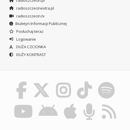
radioszczecin.pl
radioszczecinextra.pl
radioszczecin.tv
Biuletyn Informacji Publicznej
Posłuchaj teraz
Logowanie
DUŻA CZCIONKA
DUŻY KONTRAST