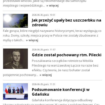
przedstawili wnioski. Jakie są rekomendacje dla samorządu
miejskiego i wojewódzkiego…
» więcej
2026-06-30, godz. 19:51
Jak przeżyć upały bez uszczerbku na
zdrowiu
Fale gorąca, które niegdyś nazywano historycznymi, teraz występują co
roku. Domy, szkoły, miejsca pracy w Polsce nie zostały zbudowane z
myślą o takich…
» więcej
2026-06-29, godz. 11:57
Gdzie został pochowany rtm. Pilecki
Poszukiwania szczątków rotmistrza Witolda
Pileckiego na warszawskiej Łączce na razie bez
efektu. Czy teoria, że nasz bohater został
potajemnie pochowany…
» więcej
2026-06-29, godz. 11:51
Podsumowanie konferencji w
Gdańsku
Gdańska konferencja dotycząca odbudowy
Ukrainy zakończyła się podpisaniem 15 umów z polskimi firmami. Czy