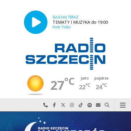
SŁUCHAJ TERAZ
TEMATY I MUZYKA do 19:00
Piotr Tolko
°C
jutro
pojutrze
27
°C
°C
22
24
Najlepiej po prostu do nas zadzwoń
Odwiedź nas na Facebook-u
Odwiedź nas na X
Odwiedź nas na Instagram-ie
Odwiedź nas na TikTok-u
Szukaj nas na Spotify
Wyślij do nas w
Szukaj