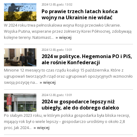
2024-12-30, godz. 13:02
Po prawie trzech latach końca
wojny na Ukrainie nie widać
W 2024 roku trwa pełnoskalowa wojna Rosji przeciwko Ukrainie.
Wojska Putina, wspierane przez żołnierzy Korei Północnej, zdobywają
kolejne tereny. Natomiast…
» więcej
2024-12-30, godz. 13:01
2024 w polityce. Hegemonia PO i PiS,
ale rośnie Konfederacji
Minione 12 miesięcy to czas rządu koalicji 15 października. Które z
ugrupowań tworzących rząd oraz ugrupowań opozycyjnych wzmocniło
swoją pozycję na…
» więcej
2024-12-30, godz. 13:01
2024 w gospodarce lepszy niż
ubiegły, ale do dobrego daleko
Po słabym 2023 roku, w którym polska gospodarka była bliska recesji,
mijający rok był o wiele lepszy – gospodarczo urośliśmy o około 2,8
proc. Jak 2024…
» więcej