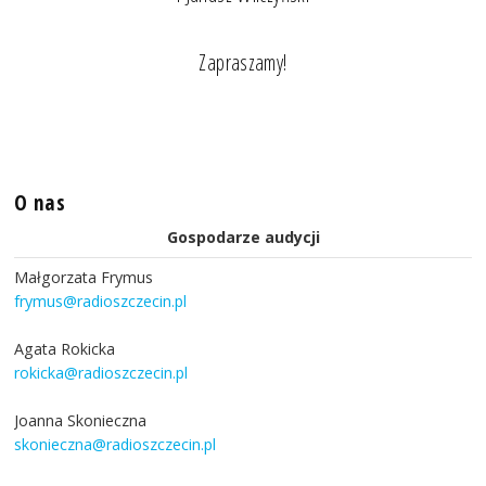
Zapraszamy!
O nas
Gospodarze audycji
Małgorzata Frymus
frymus@radioszczecin.pl
Agata Rokicka
rokicka@radioszczecin.pl
Joanna Skonieczna
skonieczna@radioszczecin.pl