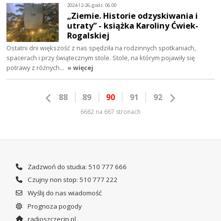
2024-12-26, godz. 06:00
„Ziemie. Historie odzyskiwania i
utraty” - książka Karoliny Ćwiek-
Rogalskiej
Ostatni dni większość z nas spędziła na rodzinnych spotkaniach,
spacerach i przy świątecznym stole. Stole, na którym pojawiły się
potrawy z różnych…
» więcej
88
89
90
91
92
6662 na 667 stronach
Zadzwoń do studia: 510 777 666
Czujny non stop: 510 777 222
Wyślij do nas wiadomość
Prognoza pogody
radioszczecin.pl