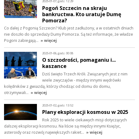
2025-01-07, godz. 12:29
Pogoń Szczecin na skraju
bankructwa. Kto uratuje Dumę
Pomorza?
Co dalej z Pogonią Szczecin? Klub jest zadłużony, a w ostatnich dniach
nie doszło do sprzedaży Dumy Pomorza. Są też informacje, że władze
Pogoni zabiegają…
» więcej
2025-01-06, godz. 00:08
O szczodrości, pomaganiu i...
kaszance
Dziś święto Trzech Króli. Związanych jest z nim
wiele zwyczajów - między innymi wędrówki
kolędników z gwiazdą, którzy chodząc od domu do domu,
otrzymywali…
» więcej
2025-01-02, godz. 13:52
Plany eksploracji kosmosu w 2025
Rok 2025 to wiele ciekawych misji dotyczących
dalszej eksploracji kosmosu. Na liście są między innymi Księżyc,
asteroidy oraz rozwój największych rakiet…
» więcej