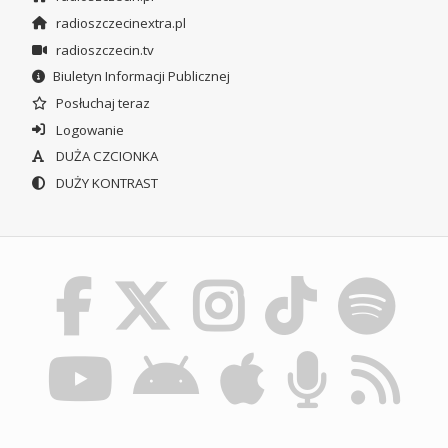
radioszczecinextra.pl
radioszczecin.tv
Biuletyn Informacji Publicznej
Posłuchaj teraz
Logowanie
DUŻA CZCIONKA
DUŻY KONTRAST