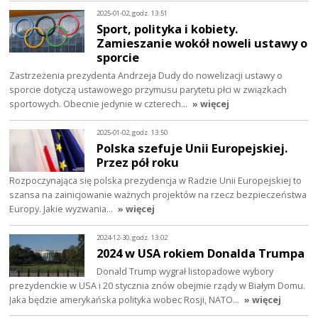
2025-01-02, godz. 13:51
Sport, polityka i kobiety.
Zamieszanie wokół noweli ustawy o
sporcie
Zastrzeżenia prezydenta Andrzeja Dudy do nowelizacji ustawy o
sporcie dotyczą ustawowego przymusu parytetu płci w związkach
sportowych. Obecnie jedynie w czterech…
» więcej
2025-01-02, godz. 13:50
Polska szefuje Unii Europejskiej.
Przez pół roku
Rozpoczynająca się polska prezydencja w Radzie Unii Europejskiej to
szansa na zainicjowanie ważnych projektów na rzecz bezpieczeństwa
Europy. Jakie wyzwania…
» więcej
2024-12-30, godz. 13:02
2024 w USA rokiem Donalda Trumpa
Donald Trump wygrał listopadowe wybory
prezydenckie w USA i 20 stycznia znów obejmie rządy w Białym Domu.
Jaka będzie amerykańska polityka wobec Rosji, NATO…
» więcej