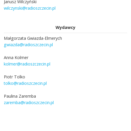
Janusz Wilczyński
wilczynski@radioszczecin.pl
Wydawcy
Małgorzata Gwiazda-Elmerych
gwiazda@radioszczecin.pl
Anna Kolmer
kolmer@radioszczecin.pl
Piotr Tolko
tolko@radioszczecin.pl
Paulina Zaremba
zaremba@radioszczecin.pl