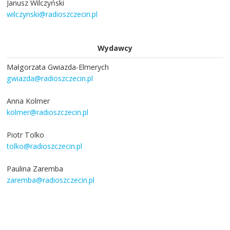
Janusz Wilczyński
wilczynski@radioszczecin.pl
Wydawcy
Małgorzata Gwiazda-Elmerych
gwiazda@radioszczecin.pl
Anna Kolmer
kolmer@radioszczecin.pl
Piotr Tolko
tolko@radioszczecin.pl
Paulina Zaremba
zaremba@radioszczecin.pl