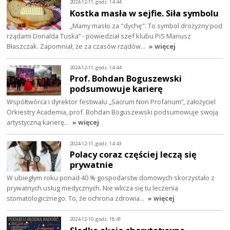
2024-12-11, godz. 14:44
Kostka masła w sejfie. Siła symbolu
„Mamy masło za "dychę". To symbol drożyzny pod
rządami Donalda Tuska” - powiedział szef klubu PiS Mariusz
Błaszczak. Zapomniał, że za czasów rządów…
» więcej
2024-12-11, godz. 14:44
Prof. Bohdan Boguszewski
podsumowuje karierę
Współtwórca i dyrektor festiwalu „Sacrum Non Profanum”, założyciel
Orkiestry Academia, prof. Bohdan Boguszewski podsumowuje swoją
artystyczną karierę…
» więcej
2024-12-11, godz. 14:43
Polacy coraz częściej leczą się
prywatnie
W ubiegłym roku ponad 40 % gospodarstw domowych skorzystało z
prywatnych usług medycznych. Nie wlicza się tu leczenia
stomatologicznego. To, że ochrona zdrowia…
» więcej
2024-12-10, godz. 18:41