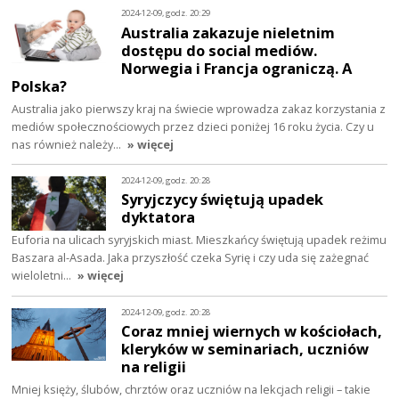
2024-12-09, godz. 20:29
Australia zakazuje nieletnim
dostępu do social mediów.
Norwegia i Francja ograniczą. A
Polska?
Australia jako pierwszy kraj na świecie wprowadza zakaz korzystania z
mediów społecznościowych przez dzieci poniżej 16 roku życia. Czy u
nas również należy…
» więcej
2024-12-09, godz. 20:28
Syryjczycy świętują upadek
dyktatora
Euforia na ulicach syryjskich miast. Mieszkańcy świętują upadek reżimu
Baszara al-Asada. Jaka przyszłość czeka Syrię i czy uda się zażegnać
wieloletni…
» więcej
2024-12-09, godz. 20:28
Coraz mniej wiernych w kościołach,
kleryków w seminariach, uczniów
na religii
Mniej księży, ślubów, chrztów oraz uczniów na lekcjach religii – takie