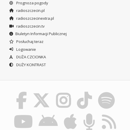
Prognoza pogody
radioszczecin.pl
radioszczecinextra.pl
radioszczecin.tv
Biuletyn Informacji Publicznej
Posłuchaj teraz
Logowanie
DUŻA CZCIONKA
DUŻY KONTRAST