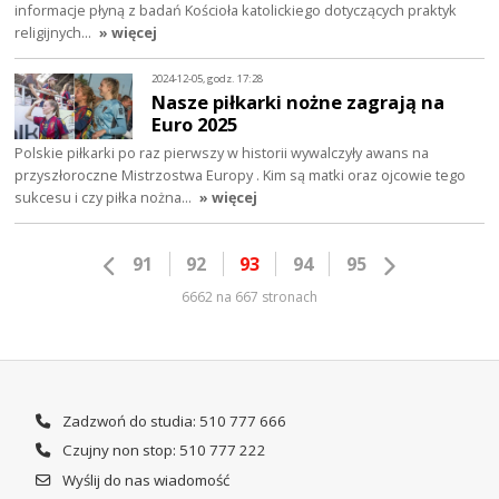
informacje płyną z badań Kościoła katolickiego dotyczących praktyk
religijnych…
» więcej
2024-12-05, godz. 17:28
Nasze piłkarki nożne zagrają na
Euro 2025
Polskie piłkarki po raz pierwszy w historii wywalczyły awans na
przyszłoroczne Mistrzostwa Europy . Kim są matki oraz ojcowie tego
sukcesu i czy piłka nożna…
» więcej
91
92
93
94
95
6662 na 667 stronach
Zadzwoń do studia: 510 777 666
Czujny non stop: 510 777 222
Wyślij do nas wiadomość