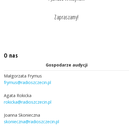
Zapraszamy!
O nas
Gospodarze audycji
Małgorzata Frymus
frymus@radioszczecin.pl
Agata Rokicka
rokicka@radioszczecin.pl
Joanna Skonieczna
skonieczna@radioszczecin.pl