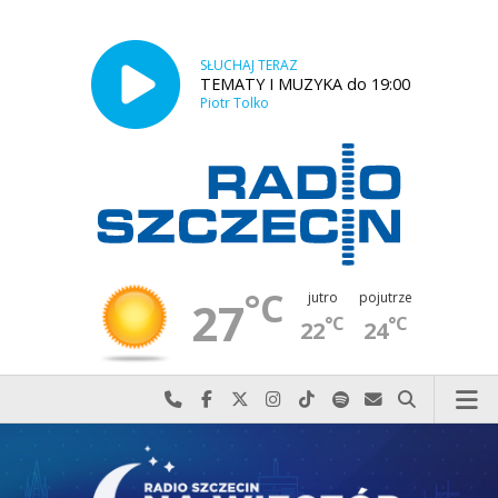
SŁUCHAJ TERAZ
TEMATY I MUZYKA do 19:00
Piotr Tolko
°C
jutro
pojutrze
27
°C
°C
22
24
Najlepiej po prostu do nas zadzwoń
Odwiedź nas na Facebook-u
Odwiedź nas na X
Odwiedź nas na Instagram-ie
Odwiedź nas na TikTok-u
Szukaj nas na Spotify
Wyślij do nas w
Szukaj