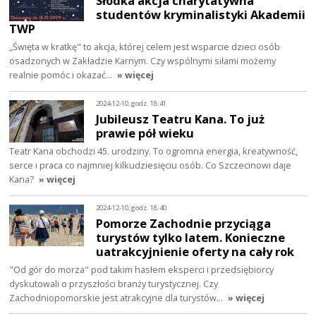
Słodka akcja charytatywna
studentów kryminalistyki Akademii
TWP
„Święta w kratkę" to akcja, której celem jest wsparcie dzieci osób
osadzonych w Zakładzie Karnym. Czy wspólnymi siłami możemy
realnie pomóc i okazać…
» więcej
2024-12-10, godz. 18:41
Jubileusz Teatru Kana. To już
prawie pół wieku
Teatr Kana obchodzi 45. urodziny. To ogromna energia, kreatywność,
serce i praca co najmniej kilkudziesięciu osób. Co Szczecinowi daje
Kana?
» więcej
2024-12-10, godz. 18:40
Pomorze Zachodnie przyciąga
turystów tylko latem. Konieczne
uatrakcyjnienie oferty na cały rok
"Od gór do morza" pod takim hasłem eksperci i przedsiębiorcy
dyskutowali o przyszłości branży turystycznej. Czy
Zachodniopomorskie jest atrakcyjne dla turystów…
» więcej