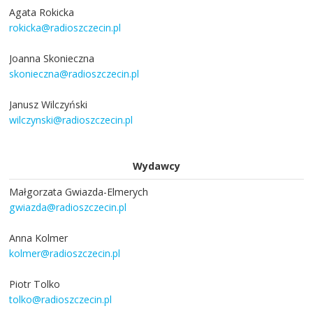
Agata Rokicka
rokicka@radioszczecin.pl
Joanna Skonieczna
skonieczna@radioszczecin.pl
Janusz Wilczyński
wilczynski@radioszczecin.pl
Wydawcy
Małgorzata Gwiazda-Elmerych
gwiazda@radioszczecin.pl
Anna Kolmer
kolmer@radioszczecin.pl
Piotr Tolko
tolko@radioszczecin.pl