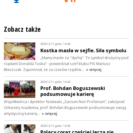
Zobacz także
2024-12-11, godz. 14:44
Kostka masła w sejfie. Siła symbolu
„Mamy masło za "dychę". To symbol drożyzny pod
rządami Donalda Tuska” - powiedział szef klubu PiS Mariusz
Błaszczak. Zapomniał, że za czasów rządów…
» więcej
2024-12-11, godz. 14:44
Prof. Bohdan Boguszewski
podsumowuje karierę
Współtwórca i dyrektor festiwalu „Sacrum Non Profanum”, założyciel
Orkiestry Academia, prof. Bohdan Boguszewski podsumowuje swoją
artystyczną karierę…
» więcej
2024-12-11, godz. 14:43
Polacy coraz częściej leczą się