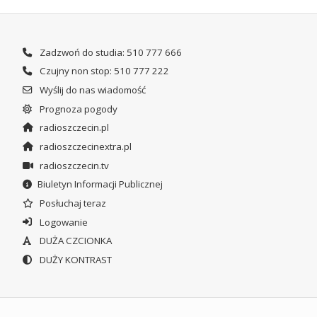
Zadzwoń do studia: 510 777 666
Czujny non stop: 510 777 222
Wyślij do nas wiadomość
Prognoza pogody
radioszczecin.pl
radioszczecinextra.pl
radioszczecin.tv
Biuletyn Informacji Publicznej
Posłuchaj teraz
Logowanie
DUŻA CZCIONKA
DUŻY KONTRAST