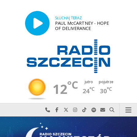
SŁUCHAJ TERAZ
PAUL McCARTNEY - HOPE
OF DELIVERANCE
°C
jutro
pojutrze
12
°C
°C
24
30
Najlepiej po prostu do nas zadzwoń
Odwiedź nas na Facebook-u
Odwiedź nas na X
Odwiedź nas na Instagram-ie
Odwiedź nas na TikTok-u
Szukaj nas na Spotify
Wyślij do nas w
Szukaj