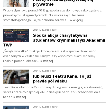
prywatnie
W ubiegłym roku ponad 40 % gospodarstw domowych skorzystało z
prywatnych usług medycznych. Nie wlicza się tu leczenia
stomatologicznego. To, że ochrona zdrowia…
» więcej
2024-12-10, godz. 18:41
Słodka akcja charytatywna
studentów kryminalistyki Akademii
TWP
„Święta w kratkę" to akcja, której celem jest wsparcie dzieci osób
osadzonych w Zakładzie Karnym. Czy wspólnymi siłami możemy
realnie pomóc i okazać…
» więcej
2024-12-10, godz. 18:41
Jubileusz Teatru Kana. To już
prawie pół wieku
Teatr Kana obchodzi 45. urodziny. To ogromna energia, kreatywność,
serce i praca co najmniej kilkudziesięciu osób. Co Szczecinowi daje
Kana?
» więcej
2024-12-10, godz. 18:40