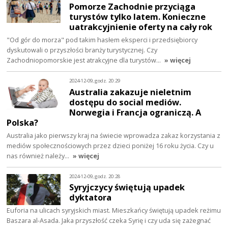
Pomorze Zachodnie przyciąga
turystów tylko latem. Konieczne
uatrakcyjnienie oferty na cały rok
"Od gór do morza" pod takim hasłem eksperci i przedsiębiorcy
dyskutowali o przyszłości branży turystycznej. Czy
Zachodniopomorskie jest atrakcyjne dla turystów…
» więcej
2024-12-09, godz. 20:29
Australia zakazuje nieletnim
dostępu do social mediów.
Norwegia i Francja ograniczą. A
Polska?
Australia jako pierwszy kraj na świecie wprowadza zakaz korzystania z
mediów społecznościowych przez dzieci poniżej 16 roku życia. Czy u
nas również należy…
» więcej
2024-12-09, godz. 20:28
Syryjczycy świętują upadek
dyktatora
Euforia na ulicach syryjskich miast. Mieszkańcy świętują upadek reżimu
Baszara al-Asada. Jaka przyszłość czeka Syrię i czy uda się zażegnać