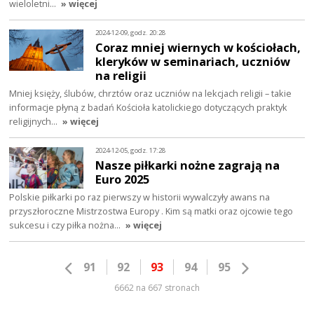
wieloletni…
» więcej
2024-12-09, godz. 20:28
Coraz mniej wiernych w kościołach,
kleryków w seminariach, uczniów
na religii
Mniej księży, ślubów, chrztów oraz uczniów na lekcjach religii – takie
informacje płyną z badań Kościoła katolickiego dotyczących praktyk
religijnych…
» więcej
2024-12-05, godz. 17:28
Nasze piłkarki nożne zagrają na
Euro 2025
Polskie piłkarki po raz pierwszy w historii wywalczyły awans na
przyszłoroczne Mistrzostwa Europy . Kim są matki oraz ojcowie tego
sukcesu i czy piłka nożna…
» więcej
91
92
93
94
95
6662 na 667 stronach