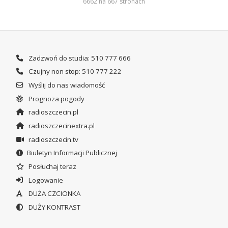
6662 na 667 stronach
Zadzwoń do studia: 510 777 666
Czujny non stop: 510 777 222
Wyślij do nas wiadomość
Prognoza pogody
radioszczecin.pl
radioszczecinextra.pl
radioszczecin.tv
Biuletyn Informacji Publicznej
Posłuchaj teraz
Logowanie
DUŻA CZCIONKA
DUŻY KONTRAST