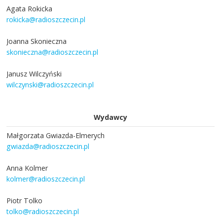
Agata Rokicka
rokicka@radioszczecin.pl
Joanna Skonieczna
skonieczna@radioszczecin.pl
Janusz Wilczyński
wilczynski@radioszczecin.pl
Wydawcy
Małgorzata Gwiazda-Elmerych
gwiazda@radioszczecin.pl
Anna Kolmer
kolmer@radioszczecin.pl
Piotr Tolko
tolko@radioszczecin.pl