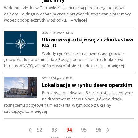
W domu dziecka w Ostrowie Kaliskim nie są przestrzegane prawa
dziecka. To drugi w ostatnim czasie przypadek stosowania przemocy
wobec podopiecznych w ośrodku…
» więcej
2024-12-03, godz. 14:06
Ukraina wycofuje się z członkostwa
NATO
Wołodymyr Zełenski niedawno zasugerował
gotowość do porozumienia z Rosją, pod warunkiem członkostwa
Ukrainy w NATO, ale później wycofał się z tej deklaracji…
» więcej
2024-12-03, godz. 13:51
Lokalizacja w rynku deweloperskim
Przez ostatnie dwa lata Szczecin stał się jednym z
najdroższych miast w Polsce, głównie dzięki
rosnącemu popytowi na mieszkania, w tym osób z Ukrainy
szukających…
» więcej
92
93
94
95
96