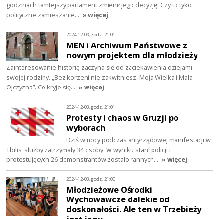
godzinach tamtejszy parlament zmienił jego decyzję. Czy to tyko
polityczne zamieszanie…
» więcej
2024-12-03, godz. 21:01
MEN i Archiwum Państwowe z
nowym projektem dla młodzieży
Zainteresowanie historią zaczyna się od zaciekawienia dziejami
swojej rodziny. „Bez korzeni nie zakwitniesz. Moja Wielka i Mała
Ojczyzna”. Co kryje się…
» więcej
2024-12-03, godz. 21:01
Protesty i chaos w Gruzji po
wyborach
Dziś w nocy podczas antyrządowej manifestacji w
Tbilisi służby zatrzymały 34 osoby. W wyniku starć policji i
protestujących 26 demonstrantów zostało rannych…
» więcej
2024-12-03, godz. 21:00
Młodzieżowe Ośrodki
Wychowawcze dalekie od
doskonałości. Ale ten w Trzebieży
jest inny