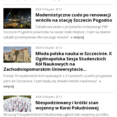
2024-12-04, godz. 20:15
Modernistyczne cudo po renowacji
wróciło na stację Szczecin Pogodno
Zabytkowa wiata z przystanku kolejowego PKP
Szczecin-Pogodno powróciła na swoje stałe miejsce. Czym są dawne
zabytki przemysłowe dla naszego miasta?
» więcej
2024-12-04, godz. 20:14
Młoda polska nauka w Szczecinie. X
Ogólnopolska Sesja Studenckich
Kół Naukowych na
Zachodniopomorskim Uniwersytecie…
Ponad 70 studenckich kół naukowych z 21 polskich uczelni przyjedzie
jutro do Szczecina. Czym będą się chwalić młodzi naukowcy?
»
więcej
2024-12-04, godz. 20:13
Niespodziewany i krótki stan
wojenny w Korei Południowej
Wczoraj Prezydent Korei Południowej ogłosił stan wojenny, po kilku