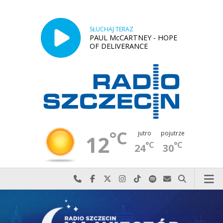
SŁUCHAJ TERAZ
PAUL McCARTNEY - HOPE
OF DELIVERANCE
°C
jutro
pojutrze
12
°C
°C
24
30
Najlepiej po prostu do nas zadzwoń
Odwiedź nas na Facebook-u
Odwiedź nas na X
Odwiedź nas na Instagram-ie
Odwiedź nas na TikTok-u
Szukaj nas na Spotify
Wyślij do nas w
Szukaj