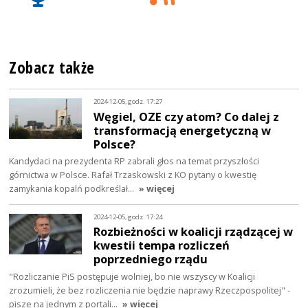
Zobacz także
2024-12-05, godz. 17:27
Węgiel, OZE czy atom? Co dalej z
transformacją energetyczną w
Polsce?
Kandydaci na prezydenta RP zabrali głos na temat przyszłości
górnictwa w Polsce. Rafał Trzaskowski z KO pytany o kwestię
zamykania kopalń podkreślał…
» więcej
2024-12-05, godz. 17:24
Rozbieżności w koalicji rządzącej w
kwestii tempa rozliczeń
poprzedniego rządu
"Rozliczanie PiS postępuje wolniej, bo nie wszyscy w Koalicji
zrozumieli, że bez rozliczenia nie będzie naprawy Rzeczpospolitej" -
pisze na jednym z portali…
» więcej