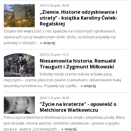
2024-12-26, godz. 06:00
„Ziemie. Historie odzyskiwania i
utraty” - książka Karoliny Ćwiek-
Rogalskiej
Ostatni dni większość z nas spędziła na rodzinnych spotkaniach,
spacerach i przy świątecznym stole. Stole, na którym pojawiły się
potrawy z różnych…
» więcej
2024-12-25, godz. 18:21
Niesamowita historia. Romuald
Traugutt i Zygmunt Miłkowski
Kobiety nosiły czarne suknie w białe pasy,
mężczyźni – czarne płaszcze zwane czamarkami, oblamowane białą
tasiemką na kołnierzu. Pojawiły się szpilki…
» więcej
2024-12-25, godz. 06:00
"Życie na kraterze" - opowieść o
Melchiorze Wańkowiczu
Polszczyzna Melchiora Wańkowicza ma smak i zmysłową urodę. Wino
jest dostałe, mocne wonne, rzetelnie człowiecze – pisano o języku
pisarza - autora „Szczenięcych…
» więcej