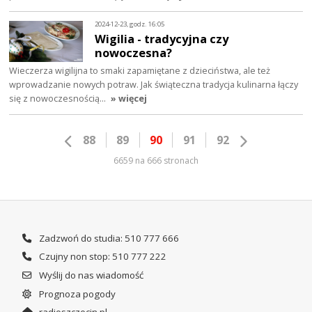
2024-12-23, godz. 16:05
Wigilia - tradycyjna czy
nowoczesna?
Wieczerza wigilijna to smaki zapamiętane z dzieciństwa, ale też
wprowadzanie nowych potraw. Jak świąteczna tradycja kulinarna łączy
się z nowoczesnością…
» więcej
88
89
90
91
92
6659 na 666 stronach
Zadzwoń do studia: 510 777 666
Czujny non stop: 510 777 222
Wyślij do nas wiadomość
Prognoza pogody