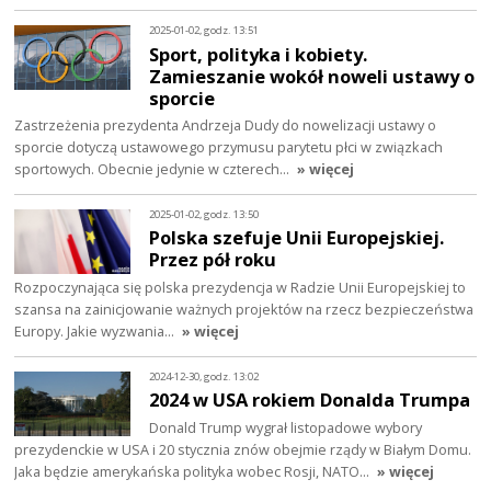
2025-01-02, godz. 13:51
Sport, polityka i kobiety.
Zamieszanie wokół noweli ustawy o
sporcie
Zastrzeżenia prezydenta Andrzeja Dudy do nowelizacji ustawy o
sporcie dotyczą ustawowego przymusu parytetu płci w związkach
sportowych. Obecnie jedynie w czterech…
» więcej
2025-01-02, godz. 13:50
Polska szefuje Unii Europejskiej.
Przez pół roku
Rozpoczynająca się polska prezydencja w Radzie Unii Europejskiej to
szansa na zainicjowanie ważnych projektów na rzecz bezpieczeństwa
Europy. Jakie wyzwania…
» więcej
2024-12-30, godz. 13:02
2024 w USA rokiem Donalda Trumpa
Donald Trump wygrał listopadowe wybory
prezydenckie w USA i 20 stycznia znów obejmie rządy w Białym Domu.
Jaka będzie amerykańska polityka wobec Rosji, NATO…
» więcej