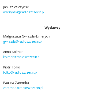
Janusz Wilczyński
wilczynski@radioszczecin.pl
Wydawcy
Małgorzata Gwiazda-Elmerych
gwiazda@radioszczecin.pl
Anna Kolmer
kolmer@radioszczecin.pl
Piotr Tolko
tolko@radioszczecin.pl
Paulina Zaremba
zaremba@radioszczecin.pl