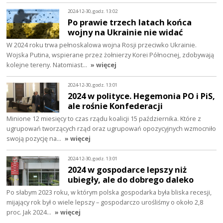
2024-12-30, godz. 13:02
Po prawie trzech latach końca
wojny na Ukrainie nie widać
W 2024 roku trwa pełnoskalowa wojna Rosji przeciwko Ukrainie.
Wojska Putina, wspierane przez żołnierzy Korei Północnej, zdobywają
kolejne tereny. Natomiast…
» więcej
2024-12-30, godz. 13:01
2024 w polityce. Hegemonia PO i PiS,
ale rośnie Konfederacji
Minione 12 miesięcy to czas rządu koalicji 15 października. Które z
ugrupowań tworzących rząd oraz ugrupowań opozycyjnych wzmocniło
swoją pozycję na…
» więcej
2024-12-30, godz. 13:01
2024 w gospodarce lepszy niż
ubiegły, ale do dobrego daleko
Po słabym 2023 roku, w którym polska gospodarka była bliska recesji,
mijający rok był o wiele lepszy – gospodarczo urośliśmy o około 2,8
proc. Jak 2024…
» więcej