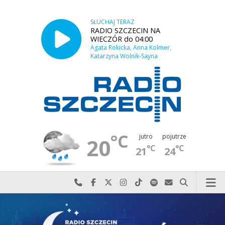
SŁUCHAJ TERAZ
RADIO SZCZECIN NA
WIECZÓR do 04:00
Agata Rokicka, Anna Kolmer,
Katarzyna Wolnik-Sayna
°C
jutro
pojutrze
20
°C
°C
21
24
Najlepiej po prostu do nas zadzwoń
Odwiedź nas na Facebook-u
Odwiedź nas na X
Odwiedź nas na Instagram-ie
Odwiedź nas na TikTok-u
Szukaj nas na Spotify
Wyślij do nas w
Szukaj