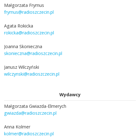
Małgorzata Frymus
frymus@radioszczecin.pl
Agata Rokicka
rokicka@radioszczecin.pl
Joanna Skonieczna
skonieczna@radioszczecin.pl
Janusz Wilczyński
wilczynski@radioszczecin.pl
Wydawcy
Małgorzata Gwiazda-Elmerych
gwiazda@radioszczecin.pl
Anna Kolmer
kolmer@radioszczecin.pl