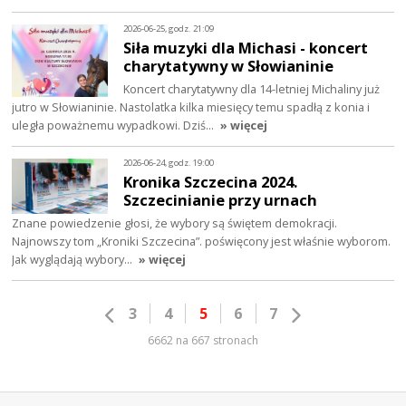
2026-06-25, godz. 21:09
Siła muzyki dla Michasi - koncert
charytatywny w Słowianinie
Koncert charytatywny dla 14-letniej Michaliny już
jutro w Słowianinie. Nastolatka kilka miesięcy temu spadłą z konia i
uległa poważnemu wypadkowi. Dziś…
» więcej
2026-06-24, godz. 19:00
Kronika Szczecina 2024.
Szczecinianie przy urnach
Znane powiedzenie głosi, że wybory są świętem demokracji.
Najnowszy tom „Kroniki Szczecina”. poświęcony jest właśnie wyborom.
Jak wyglądają wybory…
» więcej
3
4
5
6
7
6662 na 667 stronach