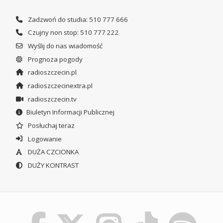
Zadzwoń do studia: 510 777 666
Czujny non stop: 510 777 222
Wyślij do nas wiadomość
Prognoza pogody
radioszczecin.pl
radioszczecinextra.pl
radioszczecin.tv
Biuletyn Informacji Publicznej
Posłuchaj teraz
Logowanie
DUŻA CZCIONKA
DUŻY KONTRAST