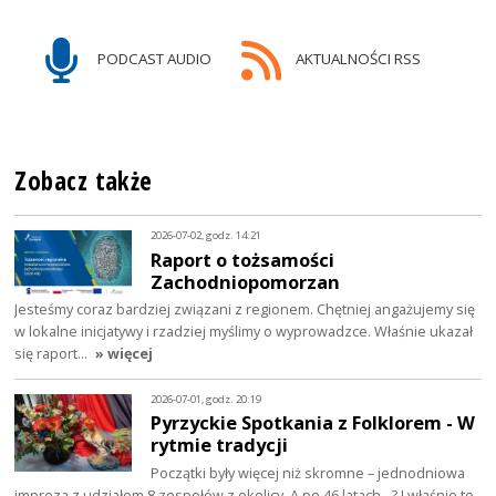
PODCAST AUDIO
AKTUALNOŚCI RSS
Zobacz także
2026-07-02, godz. 14:21
Raport o tożsamości
Zachodniopomorzan
Jesteśmy coraz bardziej związani z regionem. Chętniej angażujemy się
w lokalne inicjatywy i rzadziej myślimy o wyprowadzce. Właśnie ukazał
się raport…
» więcej
2026-07-01, godz. 20:19
Pyrzyckie Spotkania z Folklorem - W
rytmie tradycji
Początki były więcej niż skromne – jednodniowa
impreza z udziałem 8 zespołów z okolicy. A po 46 latach…? I właśnie to