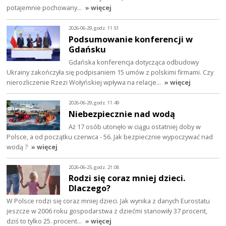
potajemnie pochowany…
» więcej
2026-06-29, godz. 11:51
Podsumowanie konferencji w
Gdańsku
Gdańska konferencja dotycząca odbudowy
Ukrainy zakończyła się podpisaniem 15 umów z polskimi firmami. Czy
nierozliczenie Rzezi Wołyńskiej wpływa na relacje…
» więcej
2026-06-29, godz. 11:49
Niebezpiecznie nad wodą
Aż 17 osób utonęło w ciągu ostatniej doby w
Polsce, a od początku czerwca - 56. Jak bezpiecznie wypoczywać nad
wodą ?
» więcej
2026-06-25, godz. 21:08
Rodzi się coraz mniej dzieci.
Dlaczego?
W Polsce rodzi się coraz mniej dzieci. Jak wynika z danych Eurostatu
jeszcze w 2006 roku gospodarstwa z dziećmi stanowiły 37 procent,
dziś to tylko 25. procent…
» więcej