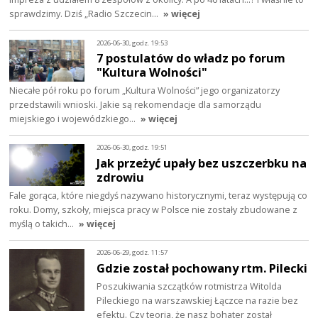
sprawdzimy. Dziś „Radio Szczecin…
» więcej
2026-06-30, godz. 19:53
7 postulatów do władz po forum
"Kultura Wolności"
Niecałe pół roku po forum „Kultura Wolności” jego organizatorzy
przedstawili wnioski. Jakie są rekomendacje dla samorządu
miejskiego i wojewódzkiego…
» więcej
2026-06-30, godz. 19:51
Jak przeżyć upały bez uszczerbku na
zdrowiu
Fale gorąca, które niegdyś nazywano historycznymi, teraz występują co
roku. Domy, szkoły, miejsca pracy w Polsce nie zostały zbudowane z
myślą o takich…
» więcej
2026-06-29, godz. 11:57
Gdzie został pochowany rtm. Pilecki
Poszukiwania szczątków rotmistrza Witolda
Pileckiego na warszawskiej Łączce na razie bez
efektu. Czy teoria, że nasz bohater został