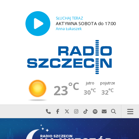
SŁUCHAJ TERAZ
AKTYWNA SOBOTA do 17:00
Anna Łukaszek
°C
jutro
pojutrze
23
°C
°C
30
32
Najlepiej po prostu do nas zadzwoń
Odwiedź nas na Facebook-u
Odwiedź nas na X
Odwiedź nas na Instagram-ie
Odwiedź nas na TikTok-u
Szukaj nas na Spotify
Wyślij do nas w
Szukaj